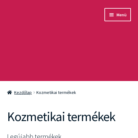
Ugrás
Kilépés
Menü
a
a
navigációhoz
tartalomba
Akció
Kezdőlap
Kozmetikai termékek
Csomagok
Kozmetikai termékek
Arcápolás
Testápolás
Legújabb termékek