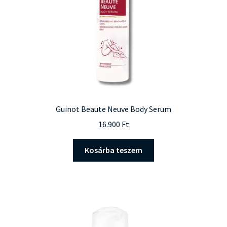
választhatók
ki
Guinot Beaute Neuve Body Serum
16.900
Ft
Kosárba teszem