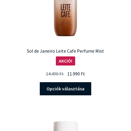
Sol de Janeiro Leite Cafe Perfume Mist
AKCIÓ!
Original
Current
14.490
Ft
11.990
Ft
price
price
Ennek
was:
is:
Opciók választása
a
14.490 Ft.
11.990 Ft.
terméknek
több
variációja
van.
A