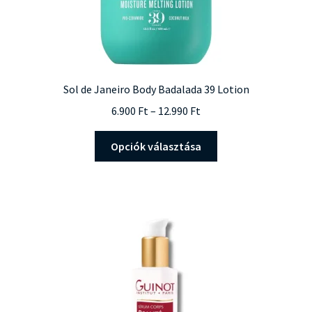
Sol de Janeiro Body Badalada 39 Lotion
Ártartomány:
6.900
Ft
–
12.990
Ft
6.900 Ft
Ennek
–
Opciók választása
a
12.990 Ft
terméknek
több
variációja
van.
A
változatok
a
termékoldalon