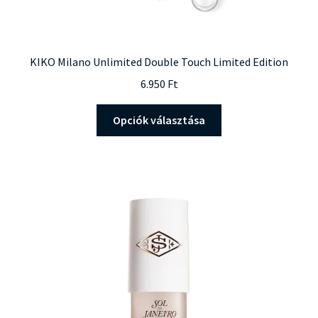
KIKO Milano Unlimited Double Touch Limited Edition
6.950
Ft
Ennek
Opciók választása
a
terméknek
több
variációja
van.
A
változatok
a
termékoldalon
választhatók
ki