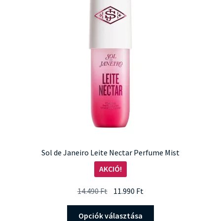
változatok
a
termékoldalon
választhatók
ki
Sol de Janeiro Leite Nectar Perfume Mist
AKCIÓ!
Original
Current
14.490
Ft
11.990
Ft
price
price
Ennek
was:
is:
Opciók választása