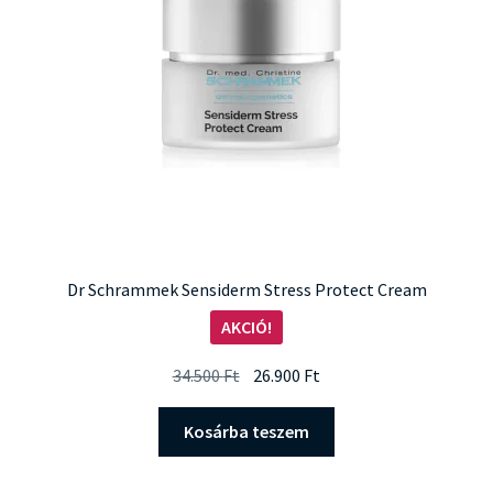
Dr Schrammek Sensiderm Stress Protect Cream
AKCIÓ!
Original
Current
34.500
Ft
26.900
Ft
price
price
was:
is:
Kosárba teszem
34.500 Ft.
26.900 Ft.