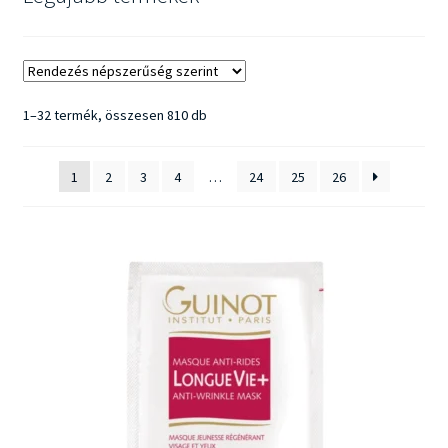
Fényvédelem
Férfiaknak
Sorted
1–32 termék, összesen 810 db
Márkák
by
popularity
1
2
3
4
…
24
25
26