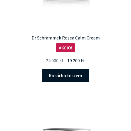
Dr Schrammek Rosea Calm Cream
AKCIÓ!
Original
Current
24.000
Ft
19.200
Ft
price
price
was:
is:
Kosárba teszem
24.000 Ft.
19.200 Ft.