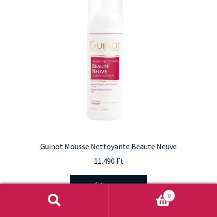
Guinot Mousse Nettoyante Beaute Neuve
11.490
Ft
Kosárba teszem
0
Keresés
Keresés