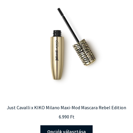
Just Cavalli x KIKO Milano Maxi-Mod Mascara Rebel Edition
6.990
Ft
Ennek
Opciók választása