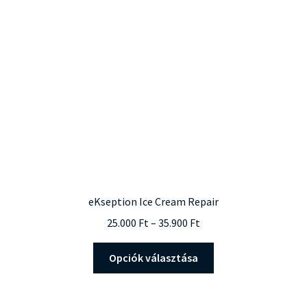
eKseption Ice Cream Repair
Ártartomány:
25.000
Ft
–
35.900
Ft
25.000 Ft
Ennek
-
Opciók választása
a
35.900 Ft
terméknek
több