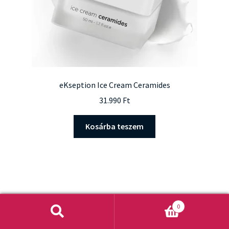
eKseption Ice Cream Ceramides
31.990
Ft
Kosárba teszem
0
Keresés
Keresés