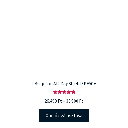
eKseption All-Day Shield SPF50+
Értékelés:
Ártartomány:
26.490
Ft
–
33.900
Ft
5.00
/ 5
26.490 Ft
Ennek
-
Opciók választása
a
33.900 Ft
terméknek