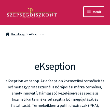
Ugrás
Kilépés
Menü
a
a
navigációhoz
tartalomba
Akció
Kezdőlap
eKseption
Csomagok
Arcápolás
eKseption
Testápolás
Fényvédelem
eKseption webshop. Az eKseption kozmetikai termékek és
krémek egy professzionális bőrápolási márka termékei,
Férfiaknak
amely innovatív hámlasztó kezeléseivel és speciális
kozmetikai termékeivel segíti a bőr megújulását és
Márkák
fiatalítását. Termékeikben a polihidroxisavak (PHA),