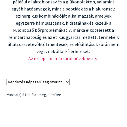
például a laktobionsav és a glükonolakton, valamint
egyéb hatóanyagok, mint a peptidek és a hialuronsav,
szinergikus kombinációját alkalmazzák, amelyek
egyszerre hámlasztanak, hidratálnak és kezelik a
különböző bőrproblémákat. A márka elkötelezett a
fenntarthatóság és az etikus gyártás mellett, termékeik
állati összetevőktől mentesek, és előállításuk során nem
végeznek állatkísérleteket. ​
Az ekseption márkáról bővebben >>
Sorted
Mind a(z) 37 találat megjelenítve
by
popularity