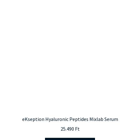
variációja
van.
A
változatok
a
termékoldalon
választhatók
ki
eKseption Hyaluronic Peptides Mixlab Serum
25.490
Ft