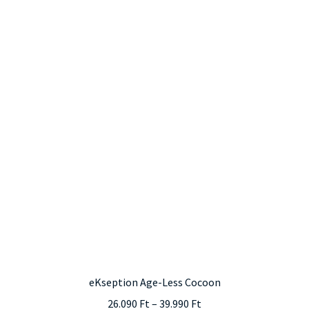
több
variációja
van.
A
változatok
a
termékoldalon
választhatók
ki
eKseption Age-Less Cocoon
Ártartomány:
26.090
Ft
–
39.990
Ft