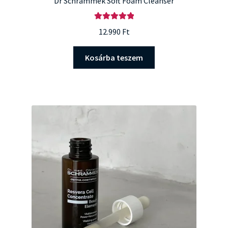
Dr Schrammek Soft Foam Cleanser
Értékelés:
12.990
Ft
5.00
/ 5
Kosárba teszem