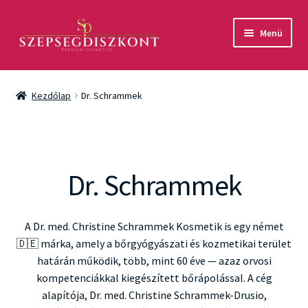
Ugrás
Kilépés
Menü
a
a
navigációhoz
tartalomba
Akció
Kezdőlap
Dr. Schrammek
Csomagok
Arcápolás
Dr. Schrammek
Testápolás
Fényvédelem
A Dr. med. Christine Schrammek Kosmetik is egy német
🇩🇪 márka, amely a bőrgyógyászati és kozmetikai terület
Férfiaknak
határán működik, több, mint 60 éve — azaz orvosi
kompetenciákkal kiegészített bőrápolással. A cég
Márkák
alapítója, Dr. med. Christine Schrammek-Drusio,