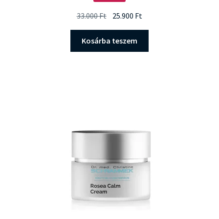
Original
Current
33.000
Ft
25.900
Ft
price
price
was:
is:
Kosárba teszem
33.000 Ft.
25.900 Ft.