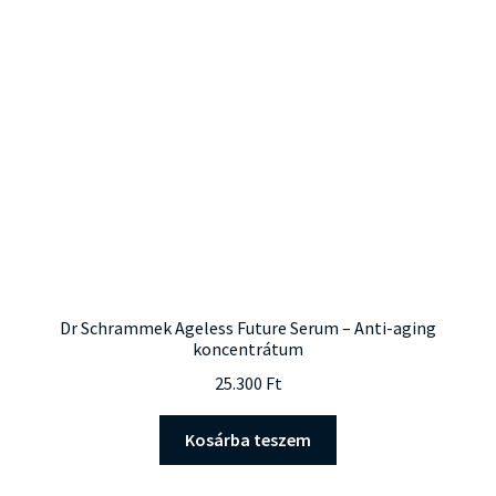
változatok
a
termékoldalon
választhatók
ki
Dr Schrammek Ageless Future Serum – Anti-aging
koncentrátum
25.300
Ft
Kosárba teszem