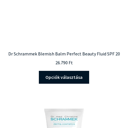
Dr Schrammek Blemish Balm Perfect Beauty Fluid SPF 20
26.790
Ft
Ennek
Opciók választása
a
terméknek
több
variációja
van.
A
változatok