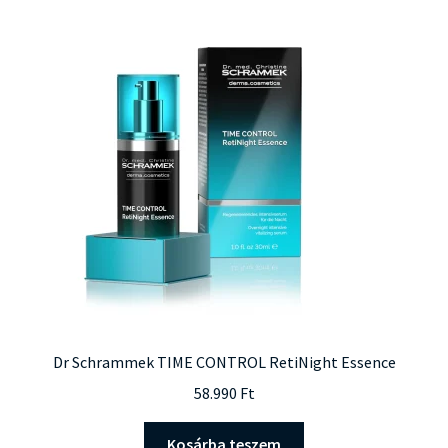
van.
A
változatok
a
termékoldalon
választhatók
ki
Dr Schrammek TIME CONTROL RetiNight Essence
58.990
Ft
Kosárba teszem