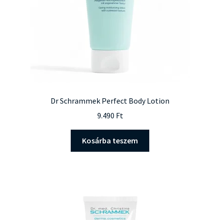
ki
Dr Schrammek Perfect Body Lotion
9.490
Ft
Kosárba teszem