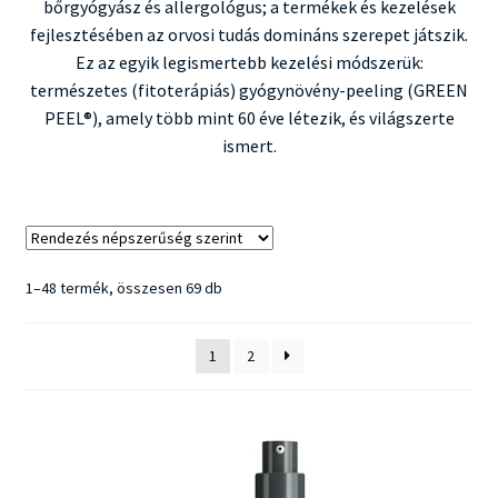
bőrgyógyász és allergológus; a termékek és kezelések
fejlesztésében az orvosi tudás domináns szerepet játszik.
Ez az egyik legismertebb kezelési módszerük:
természetes (fitoterápiás) gyógynövény-peeling (GREEN
PEEL®), amely több mint 60 éve létezik, és világszerte
ismert.
Sorted
1–48 termék, összesen 69 db
by
popularity
1
2