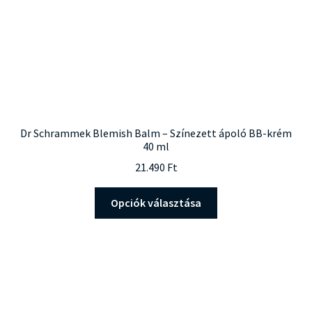
Dr Schrammek Blemish Balm – Színezett ápoló BB-krém
40 ml
21.490
Ft
Ennek
Opciók választása
a
terméknek
több
variációja
van.
A