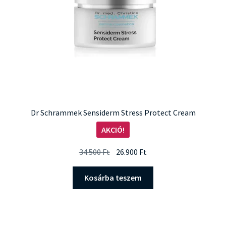
Dr Schrammek Sensiderm Stress Protect Cream
AKCIÓ!
Original
Current
34.500
Ft
26.900
Ft
price
price
was:
is:
Kosárba teszem
34.500 Ft.
26.900 Ft.