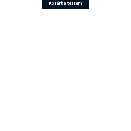
was:
is:
Kosárba teszem
21.990 Ft.
17.880 Ft.