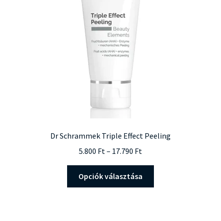
a
termékoldalon
választhatók
ki
Dr Schrammek Triple Effect Peeling
Ártartomány:
5.800
Ft
–
17.790
Ft
5.800 Ft
Ennek
-
Opciók választása
a
17.790 Ft
terméknek
több
variációja