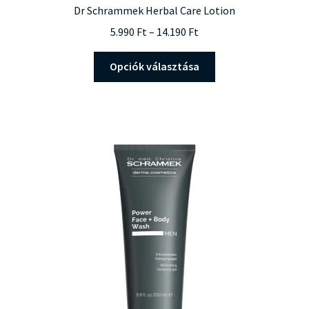
Dr Schrammek Herbal Care Lotion
Ártartomány:
5.990
Ft
–
14.190
Ft
5.990 Ft
Ennek
-
Opciók választása
a
14.190 Ft
terméknek
több
variációja
van.
A
változatok
a
termékoldalon
választhatók
ki