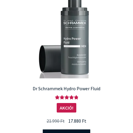
Dr Schrammek Hydro Power Fluid
Értékelés:
AKCIÓ!
5.00
/ 5
Original
Current
21.990
Ft
17.880
Ft
price
price