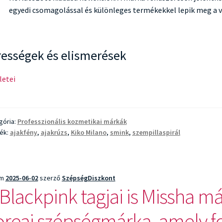
egyedi csomagolással és különleges termékekkel lepik meg a v
rességek és elismerések
letei
no:
z
gória:
Professzionális kozmetikai márkák
pségmárka,
ék:
ajakfény
,
ajakrúzs
,
Kiko Milano
,
smink
,
szempillaspirál
ly
értelmezi
fizethető
um
2025-06-02
szerző
SzépségDiszkont
 Blackpink tagjai is Missha m
st
oreai szépségmárka, amely fo