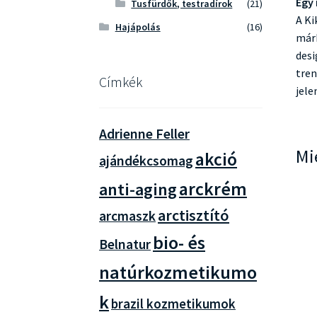
Egy 
Tusfürdők, testradírok
(21)
A Ki
Hajápolás
(16)
márk
desi
tren
Címkék
jele
Adrienne Feller
Mi
akció
ajándékcsomag
arckrém
anti-aging
arctisztító
arcmaszk
bio- és
Belnatur
natúrkozmetikumo
k
brazil kozmetikumok