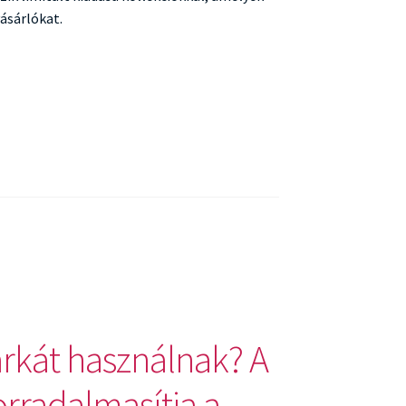
ásárlókat.
árkát használnak? A
rradalmasítja a