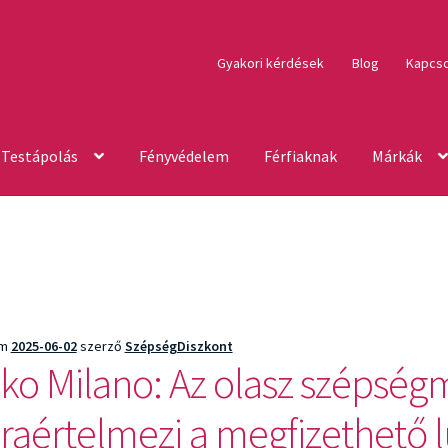
Gyakori kérdések
Blog
Kapcso
Testápolás
Fényvédelem
Férfiaknak
Márkák
um
2025-06-02
szerző
SzépségDiszkont
iko Milano: Az olasz szépség
jraértelmezi a megfizethető 