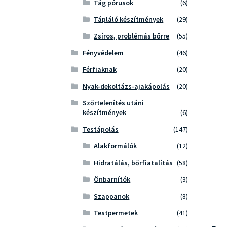
Tág pórusok
(6)
Tápláló készítmények
(29)
Zsíros, problémás bőrre
(55)
Fényvédelem
(46)
Férfiaknak
(20)
Nyak-dekoltázs-ajakápolás
(20)
Szőrtelenítés utáni
készítmények
(6)
Testápolás
(147)
Alakformálók
(12)
Hidratálás, bőrfiatalítás
(58)
Önbarnítók
(3)
Szappanok
(8)
Testpermetek
(41)