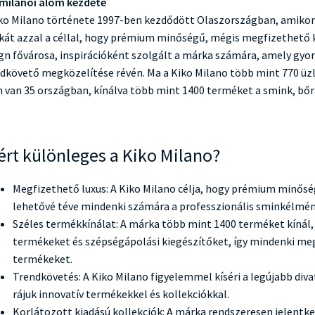
milánói álom kezdete
ko Milano története 1997-ben kezdődött Olaszországban, amikor
át azzal a céllal, hogy prémium minőségű, mégis megfizethető k
gn fővárosa, inspirációként szolgált a márka számára, amely gyor
dkövető megközelítése révén. Ma a Kiko Milano több mint 770 üzl
n van 35 országban, kínálva több mint 1400 terméket a smink, bőr
ért különleges a Kiko Milano?
Megfizethető luxus: A Kiko Milano célja, hogy prémium minősé
lehetővé téve mindenki számára a professzionális sminkélmén
Széles termékkínálat: A márka több mint 1400 terméket kínál,
termékeket és szépségápolási kiegészítőket, így mindenki me
termékeket.
Trendkövetés: A Kiko Milano figyelemmel kíséri a legújabb diva
rájuk innovatív termékekkel és kollekciókkal.
Korlátozott kiadású kollekciók: A márka rendszeresen jelentkez