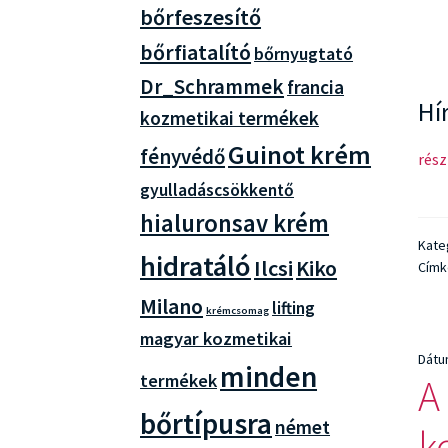
bőrfeszesítő
bőrfiatalító
bőrnyugtató
Dr_Schrammek
francia
Hí
kozmetikai termékek
Guinot krém
fényvédő
Kiko
rész
Mila
gyulladáscsökkentő
Az
hialuronsav krém
olas
Kate
hidratáló
szé
Ilcsi
Kiko
Címk
ame
Milano
lifting
újra
krémcsomag
a
magyar kozmetikai
meg
Dát
minden
termékek
A
luxu
bőrtípusra
német
k