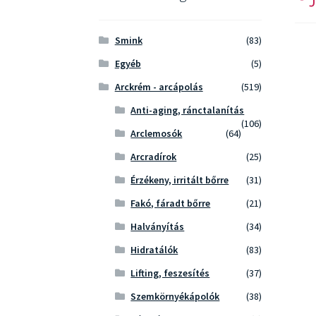
Smink
(83)
Egyéb
(5)
Arckrém - arcápolás
(519)
Anti-aging, ránctalanítás
(106)
Arclemosók
(64)
Arcradírok
(25)
Érzékeny, irritált bőrre
(31)
Fakó, fáradt bőrre
(21)
Halványítás
(34)
Hidratálók
(83)
Lifting, feszesítés
(37)
Szemkörnyékápolók
(38)