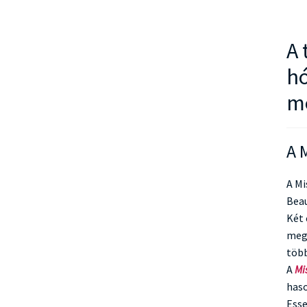
A 
hó
me
A 
A Mi
Beau
Két 
megk
több
A
Mi
haso
Esse