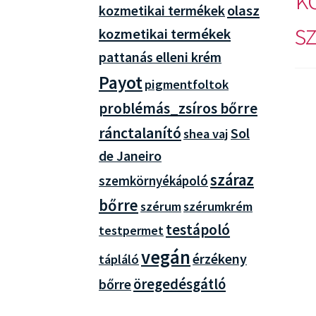
olasz
kozmetikai termékek
s
kozmetikai termékek
pattanás elleni krém
Payot
pigmentfoltok
problémás_zsíros bőrre
ránctalanító
Sol
shea vaj
de Janeiro
száraz
szemkörnyékápoló
bőrre
szérum
szérumkrém
testápoló
testpermet
vegán
érzékeny
tápláló
öregedésgátló
bőrre