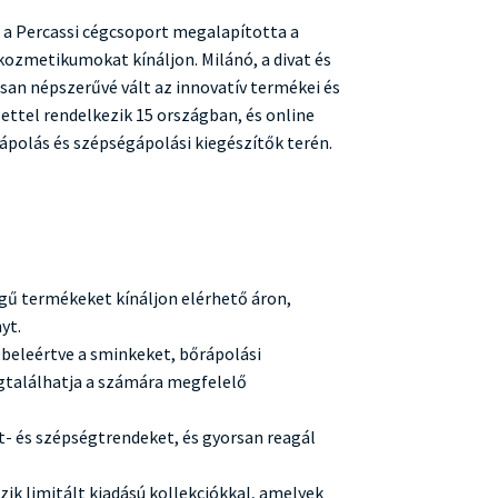
 a Percassi cégcsoport megalapította a
ozmetikumokat kínáljon. Milánó, a divat és
san népszerűvé vált az innovatív termékei és
ettel rendelkezik 15 országban, és online
ápolás és szépségápolási kiegészítők terén.
gű termékeket kínáljon elérhető áron,
yt.
 beleértve a sminkeket, bőrápolási
gtalálhatja a számára megfelelő
t- és szépségtrendeket, és gyorsan reagál
ik limitált kiadású kollekciókkal, amelyek