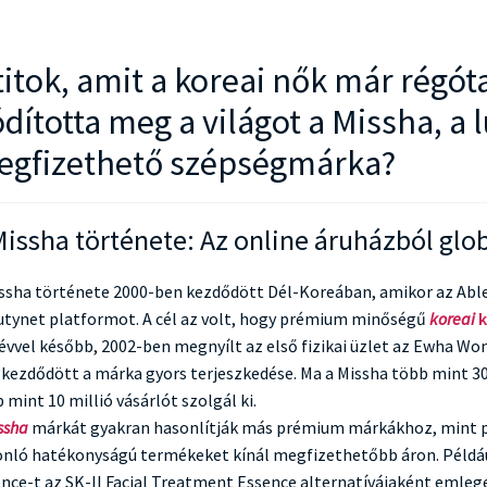
titok, amit a koreai nők már régó
dította meg a világot a Missha, a
gfizethető szépségmárka?
Missha története: Az online áruházból gl
ssha története 2000-ben kezdődött Dél-Koreában, amikor az Able C
tynet platformot. A cél az volt, hogy prémium minőségű
koreai
évvel később, 2002-ben megnyílt az első fizikai üzlet az Ewha W
ezdődött a márka gyors terjeszkedése. Ma a Missha több mint 30 0
 mint 10 millió vásárlót szolgál ki.
ssha
márkát gyakran hasonlítják más prémium márkákhoz, mint pél
nló hatékonyságú termékeket kínál megfizethetőbb áron. Példáu
nce-t az SK-II Facial Treatment Essence alternatívájaként emlege