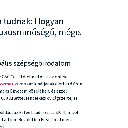
ta tudnak: Hogyan
 luxusminőségű, mégis
obális szépségbirodalom
&C Co., Ltd. elindította az online
kozmetikumok
at
kínáljanak elérhető áron.
omans Egyetem közelében, és ezzel
00 üzlettel rendelkezik világszerte, és
dául az Estée Lauder és az SK-II, mivel
l a Time Revolution First Treatment
tik.