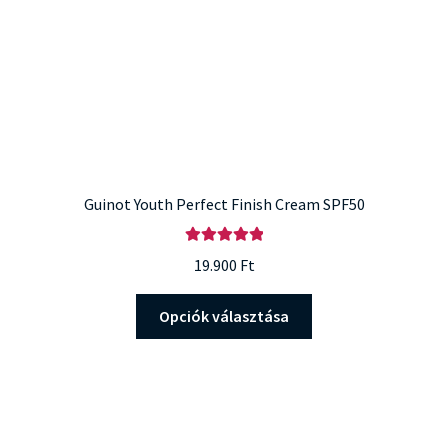
Guinot Youth Perfect Finish Cream SPF50
Értékelés:
19.900
Ft
5.00
/ 5
Ennek
Opciók választása
a
terméknek
több
variációja
van.