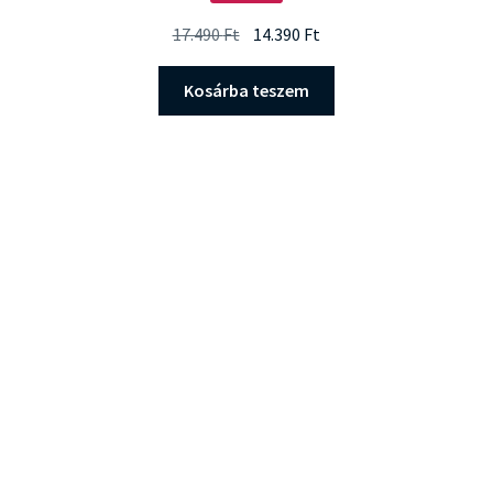
Original
Current
17.490
Ft
14.390
Ft
price
price
was:
is:
Kosárba teszem
17.490 Ft.
14.390 Ft.