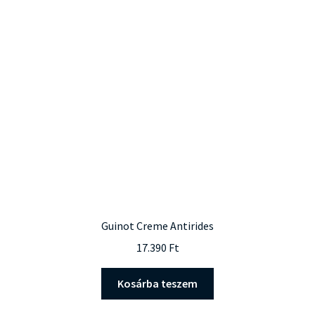
A
változatok
a
termékoldalon
választhatók
ki
Guinot Creme Antirides
17.390
Ft
Kosárba teszem