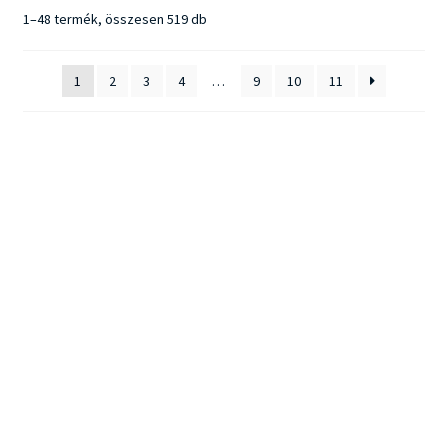
Sorted
1–48 termék, összesen 519 db
by
popularity
1
2
3
4
…
9
10
11