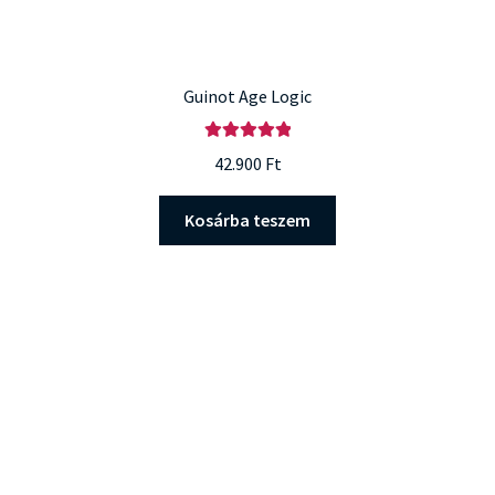
Guinot Age Logic
Értékelés:
42.900
Ft
5.00
/ 5
Kosárba teszem