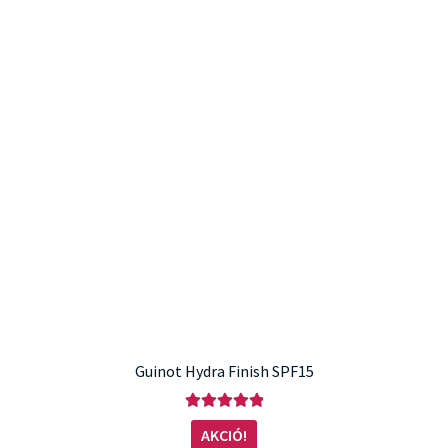
Guinot Hydra Finish SPF15
Értékelés:
AKCIÓ!
5.00
/ 5