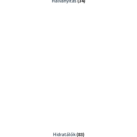
Halványítás
(34)
Hidratálók
(83)