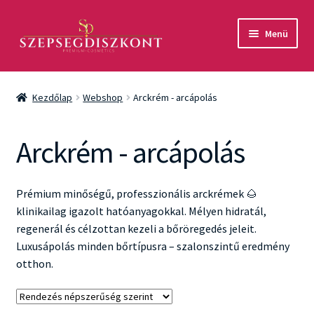
Ugrás
Kilépés
Menü
a
a
navigációhoz
tartalomba
Akció
Kezdőlap
Webshop
Arckrém - arcápolás
Csomagok
Arckrém - arcápolás
Arcápolás
Testápolás
Prémium minőségű, professzionális arckrémek 🌰
klinikailag igazolt hatóanyagokkal. Mélyen hidratál,
Fényvédelem
regenerál és célzottan kezeli a bőröregedés jeleit.
Luxusápolás minden bőrtípusra – szalonszintű eredmény
Férfiaknak
otthon.
Márkák