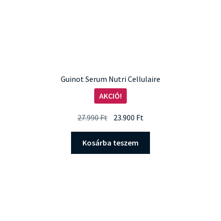
Guinot Serum Nutri Cellulaire
AKCIÓ!
Original
Current
27.990
Ft
23.900
Ft
price
price
was:
is:
Kosárba teszem
27.990 Ft.
23.900 Ft.