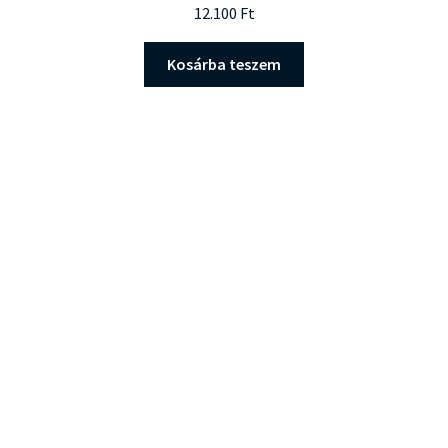
Értékelés:
12.100
Ft
5.00
/ 5
Kosárba teszem