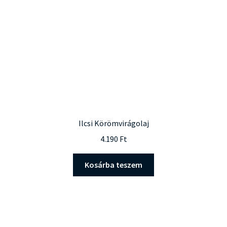
Ilcsi Körömvirágolaj
4.190
Ft
Kosárba teszem