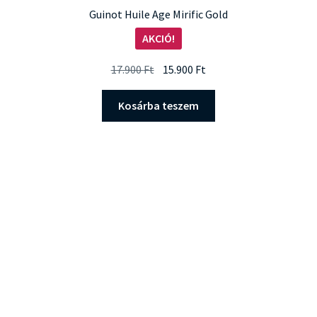
Guinot Huile Age Mirific Gold
AKCIÓ!
Original
Current
17.900
Ft
15.900
Ft
price
price
was:
is:
Kosárba teszem
17.900 Ft.
15.900 Ft.