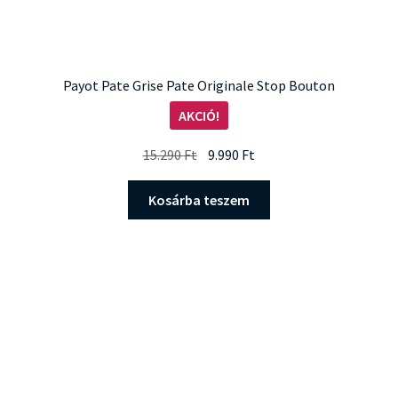
Payot Pate Grise Pate Originale Stop Bouton
AKCIÓ!
Original
Current
15.290
Ft
9.990
Ft
price
price
was:
is:
Kosárba teszem
15.290 Ft.
9.990 Ft.