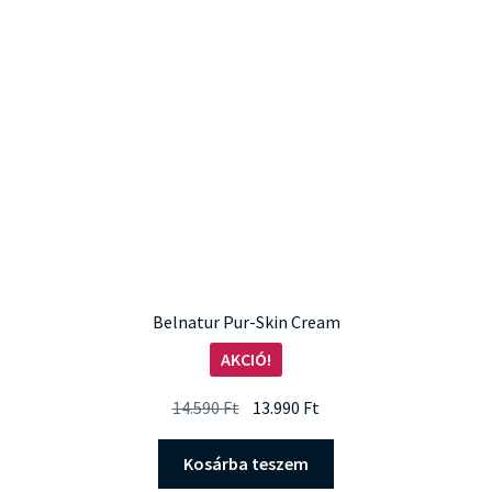
Belnatur Pur-Skin Cream
AKCIÓ!
Original
Current
14.590
Ft
13.990
Ft
price
price
was:
is:
Kosárba teszem
14.590 Ft.
13.990 Ft.