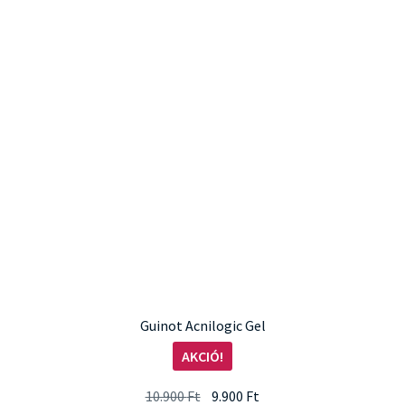
Guinot Acnilogic Gel
AKCIÓ!
Original
Current
10.900
Ft
9.900
Ft