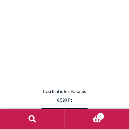
Ilcsi Ichtiolos Pakolás
6.590
Ft
Kosárba teszem
0
Keresés
Keresés