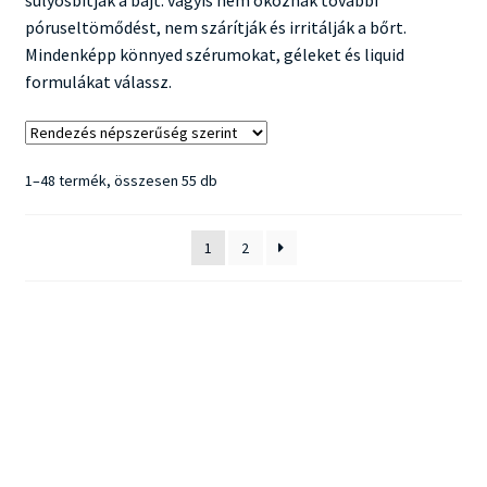
súlyosbítják a bajt: vagyis nem okoznak további
póruseltömődést, nem szárítják és irritálják a bőrt.
Mindenképp könnyed szérumokat, géleket és liquid
formulákat válassz.
Sorted
1–48 termék, összesen 55 db
by
popularity
1
2