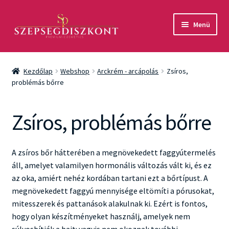
Ugrás
Kilépés
Menü
a
a
navigációhoz
tartalomba
Akció
Kezdőlap
Webshop
Arckrém - arcápolás
Zsíros,
Csomagok
problémás bőrre
Arcápolás
Zsíros, problémás bőrre
Testápolás
A zsíros bőr hátterében a megnövekedett faggyútermelés
Fényvédelem
áll, amelyet valamilyen hormonális változás vált ki, és ez
az oka, amiért nehéz kordában tartani ezt a bőrtípust. A
Férfiaknak
megnövekedett faggyú mennyisége eltömíti a pórusokat,
mitesszerek és pattanások alakulnak ki. Ezért is fontos,
Márkák
hogy olyan készítményeket használj, amelyek nem