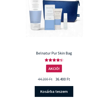
Belnatur Pur Skin Bag
Értékelés:
AKCIÓ!
4.50
/ 5
Original
Current
44.200
Ft
36.400
Ft
price
price
was:
is:
Kosárba teszem
44.200 Ft.
36.400 Ft.