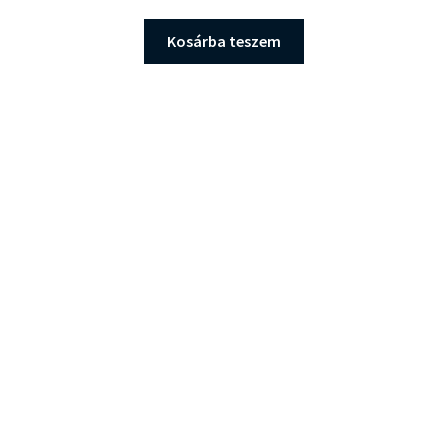
price
price
was:
is:
Kosárba teszem
10.900 Ft.
9.900 Ft.