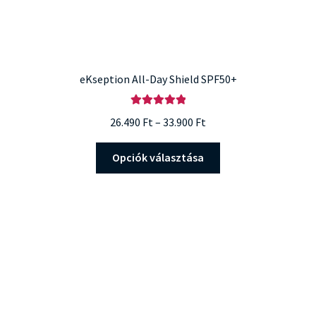
eKseption All-Day Shield SPF50+
Értékelés:
Ártartomány:
26.490
Ft
–
33.900
Ft
5.00
/ 5
26.490 Ft
Ennek
-
Opciók választása
a
33.900 Ft
terméknek
több
variációja
van.
A
változatok
a
termékoldalon