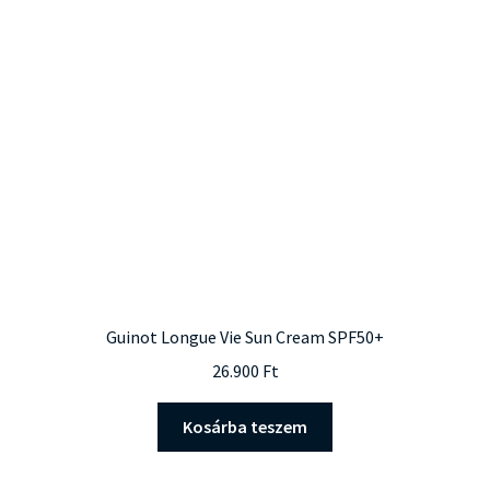
változatok
a
termékoldalon
választhatók
ki
Guinot Longue Vie Sun Cream SPF50+
26.900
Ft
Kosárba teszem