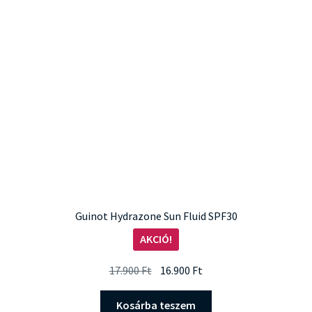
Guinot Hydrazone Sun Fluid SPF30
AKCIÓ!
Original
Current
17.900
Ft
16.900
Ft
price
price
was:
is:
Kosárba teszem