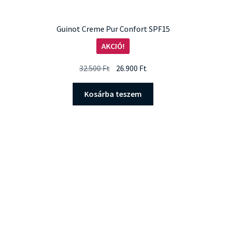
Guinot Creme Pur Confort SPF15
AKCIÓ!
Original
Current
32.500
Ft
26.900
Ft
price
price
was:
is:
Kosárba teszem
32.500 Ft.
26.900 Ft.