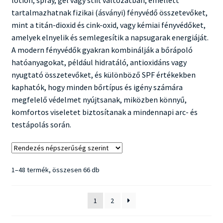
lotion, spray, gél vagy stift változatban, emellett
tartalmazhatnak fizikai (ásványi) fényvédő összetevőket,
mint a titán-dioxid és cink-oxid, vagy kémiai fényvédőket,
amelyek elnyelik és semlegesítik a napsugarak energiáját.
A modern fényvédők gyakran kombinálják a bőrápoló
hatóanyagokat, például hidratáló, antioxidáns vagy
nyugtató összetevőket, és különböző SPF értékekben
kaphatók, hogy minden bőrtípus és igény számára
megfelelő védelmet nyújtsanak, miközben könnyű,
komfortos viseletet biztosítanak a mindennapi arc- és
testápolás során.
Sorted
1–48 termék, összesen 66 db
by
popularity
1
2