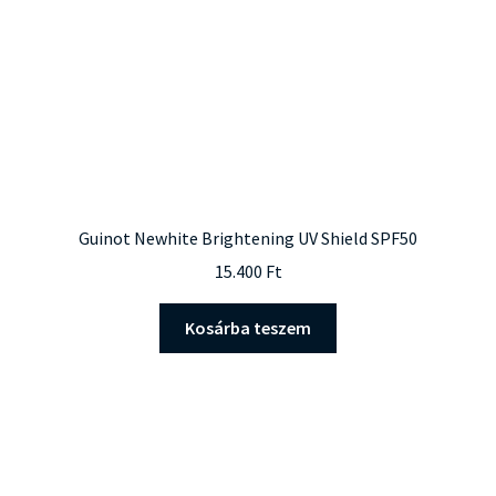
választhatók
ki
Guinot Newhite Brightening UV Shield SPF50
15.400
Ft
Kosárba teszem