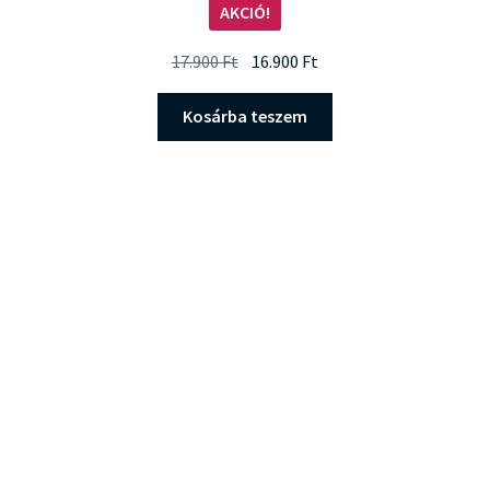
AKCIÓ!
5.00
/ 5
Original
Current
17.900
Ft
16.900
Ft
price
price
was:
is:
Kosárba teszem
17.900 Ft.
16.900 Ft.