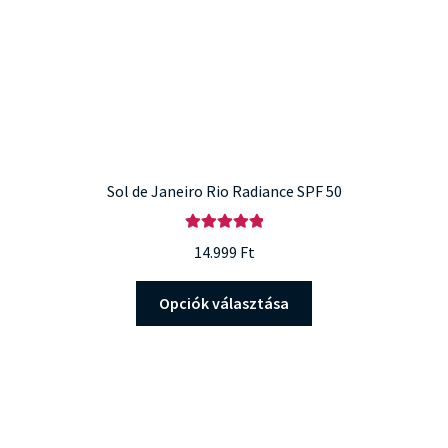
Sol de Janeiro Rio Radiance SPF 50
Értékelés:
14.999
Ft
5.00
/ 5
Ennek
Opciók választása
a
terméknek
több
variációja
van.
A