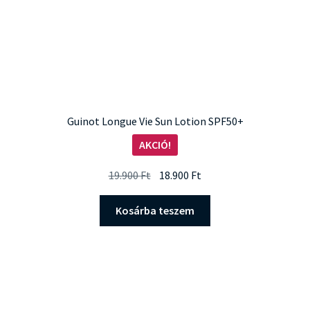
Guinot Longue Vie Sun Lotion SPF50+
AKCIÓ!
Original
Current
19.900
Ft
18.900
Ft
price
price
was:
is:
Kosárba teszem
19.900 Ft.
18.900 Ft.