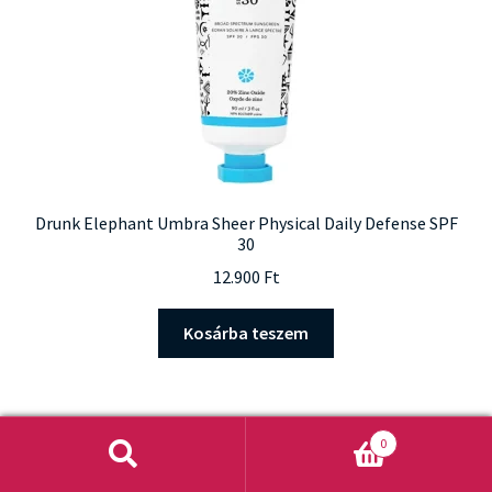
Drunk Elephant Umbra Sheer Physical Daily Defense SPF
30
12.900
Ft
Kosárba teszem
0
Keresés
Keresés