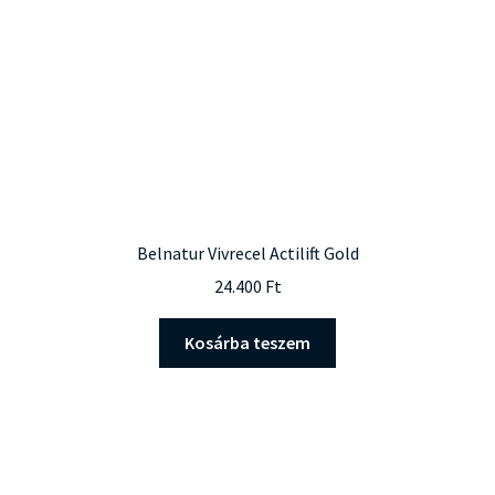
választhatók
ki
Belnatur Vivrecel Actilift Gold
24.400
Ft
Kosárba teszem