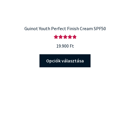
Guinot Youth Perfect Finish Cream SPF50
Értékelés:
19.900
Ft
5.00
/ 5
Ennek
Opciók választása
a
terméknek
több
variációja
van.
A
változatok
a
termékoldalon