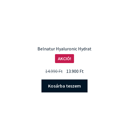
Belnatur Hyaluronic Hydrat
AKCIÓ!
Original
Current
14.990
Ft
13.900
Ft
price
price
was:
is:
Kosárba teszem
14.990 Ft.
13.900 Ft.