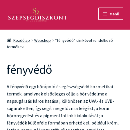
Ugrás
Kilépés
Menü
a
a
navigációhoz
tartalomba
Akció
Kezdőlap
Webshop
“fényvédő” címkével rendelkező
Csomagok
termékek
Arcápolás
fényvédő
Testápolás
A fényvédő egy bőrápoló és egészségvédő kozmetikai
Fényvédelem
termék, amelynek elsődleges célja a bőr védelme a
napsugárzás káros hatásai, különösen az UVA- és UVB-
Férfiaknak
sugarak ellen, így segít megelőzni a leégést, a korai
bőröregedést és a pigmentfoltok kialakulását; a
Márkák
fényvédők különféle formában érhetők el, például krém,