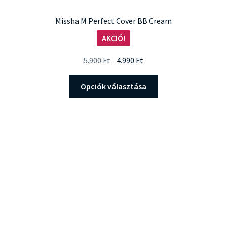
Missha M Perfect Cover BB Cream
AKCIÓ!
Original
Current
5.900
Ft
4.990
Ft
price
price
Ennek
was:
is:
Opciók választása
a
5.900 Ft.
4.990 Ft.
terméknek
több
variációja
van.
A
változatok
a
termékoldalon
választhatók
ki