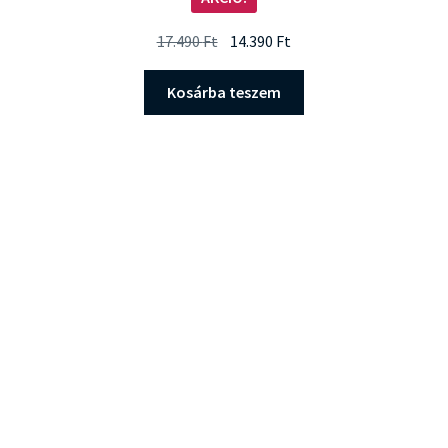
5.00
/ 5
Original
Current
17.490
Ft
14.390
Ft
price
price
was:
is:
Kosárba teszem
17.490 Ft.
14.390 Ft.