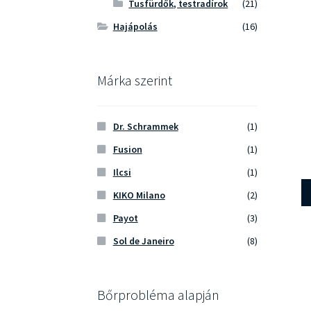
Tusfürdők, testradírok
(21)
Hajápolás
(16)
Márka szerint
Dr. Schrammek
(1)
Fusion
(1)
Ilcsi
(1)
KIKO Milano
(2)
Payot
(3)
Sol de Janeiro
(8)
Bőrprobléma alapján