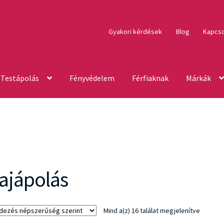
Gyakori kérdések
Blog
Kapcso
Testápolás
Fényvédelem
Férfiaknak
Márkák
ajápolás
Sorted
Mind a(z) 16 találat megjelenítve
by