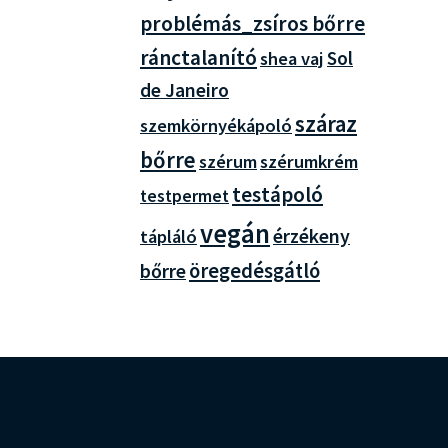
problémás_zsíros bőrre
ránctalanító
Sol
shea vaj
de Janeiro
száraz
szemkörnyékápoló
bőrre
szérum
szérumkrém
testápoló
testpermet
vegán
érzékeny
tápláló
bőrre
öregedésgátló