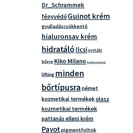
Dr_Schrammek
Guinot krém
fényvédő
gyulladáscsökkentő
hialuronsav krém
hidratáló
Ilcsi
irritált
Kiko Milano
bőrre
krémcsomag
minden
lifting
bőrtípusra
német
olasz
kozmetikai termékek
kozmetikai termékek
pattanás elleni krém
Payot
pigmentfoltok