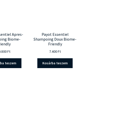
sentiel Apres-
Payot Essentiel
ing Biome-
Shampoing Doux Biome-
riendly
Friendly
0.800
Ft
7.400
Ft
rba teszem
Kosárba teszem
ty