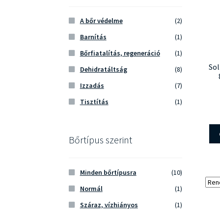
A bőr védelme
(2)
Barnítás
(1)
Bőrfiatalítás, regeneráció
(1)
Sol
Dehidratáltság
(8)
Izzadás
(7)
Tisztítás
(1)
Bőrtípus szerint
Minden bőrtípusra
(10)
Normál
(1)
Száraz, vízhiányos
(1)