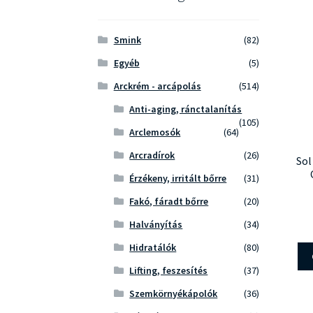
Smink
(82)
Egyéb
(5)
Arckrém - arcápolás
(514)
Anti-aging, ránctalanítás
(105)
Arclemosók
(64)
Arcradírok
(26)
Sol
Érzékeny, irritált bőrre
(31)
Fakó, fáradt bőrre
(20)
Halványítás
(34)
Hidratálók
(80)
Lifting, feszesítés
(37)
Szemkörnyékápolók
(36)