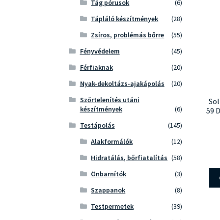
Tág pórusok
(6)
Tápláló készítmények
(28)
Zsíros, problémás bőrre
(55)
Fényvédelem
(45)
Férfiaknak
(20)
Nyak-dekoltázs-ajakápolás
(20)
Szőrtelenítés utáni
Sol
készítmények
(6)
59 D
Testápolás
(145)
Alakformálók
(12)
Hidratálás, bőrfiatalítás
(58)
Önbarnítók
(3)
Szappanok
(8)
Testpermetek
(39)