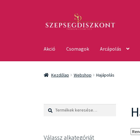
Ugrás
Kilépés
a
a
navigációhoz
tartalomba
Akció
Csomagok
Arcápolás
Kezdőlap
Webshop
Hajápolás
H
Keresés
Keresés
a
következőre:
Válassz alkategóriát