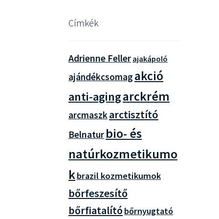
Címkék
Adrienne Feller
ajakápoló
akció
ajándékcsomag
arckrém
anti-aging
arctisztító
arcmaszk
bio- és
Belnatur
natúrkozmetikumo
k
brazil kozmetikumok
bőrfeszesítő
bőrfiatalító
bőrnyugtató