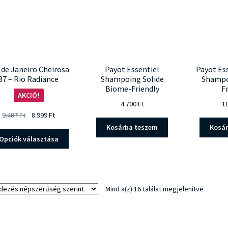
a
termékoldalon
választhatók
ki
 de Janeiro Cheirosa
Payot Essentiel
Payot Es
87 – Rio Radiance
Shampoing Solide
Shampo
Biome-Friendly
F
AKCIÓ!
4.700
Ft
1
Original
Current
9.487
Ft
8.999
Ft
price
price
Kosárba teszem
Kosá
Ennek
was:
is:
Opciók választása
a
9.487 Ft.
8.999 Ft.
terméknek
több
variációja
Sorted
Mind a(z) 16 találat megjelenítve
van.
by
A
populari
változatok
a