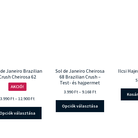
populari
 de Janeiro Brazilian
Sol de Janeiro Cheirosa
Ilcsi Haj
Crush Cheirosa 62
68 Brazilian Crush –
5
Test- és hajpermet
AKCIÓ!
Ártartomány:
3.990
Ft
–
9.168
Ft
Kosá
3.990 Ft
Ártartomány:
3.990
Ft
–
12.900
Ft
Ennek
-
3.990 Ft
Opciók választása
a
Ennek
9.168 Ft
-
Opciók választása
terméknek
a
12.900 Ft
több
terméknek
variációja
több
van.
variációja