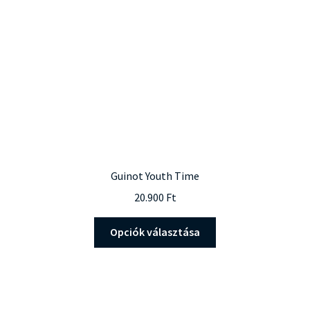
Guinot Youth Time
20.900
Ft
Ennek
Opciók választása
a
terméknek
több
variációja