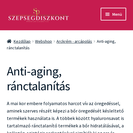
Ugrás
Kilépés
Menü
a
a
navigációhoz
tartalomba
Akció
Kezdőlap
Webshop
Arckrém - arcápolás
Anti-aging,
Csomagok
ránctalanítás
Arcápolás
Anti-aging,
Testápolás
ránctalanítás
Fényvédelem
A mai kor embere folyamatos harcot vív az öregedéssel,
Férfiaknak
aminek szerves részét képezi a bőr öregedését késleltető
termékek használata is. A többek között hyaluronsavat is
Márkák
tartalmazó ránctalanító termékek a bőr hidratálásával, a