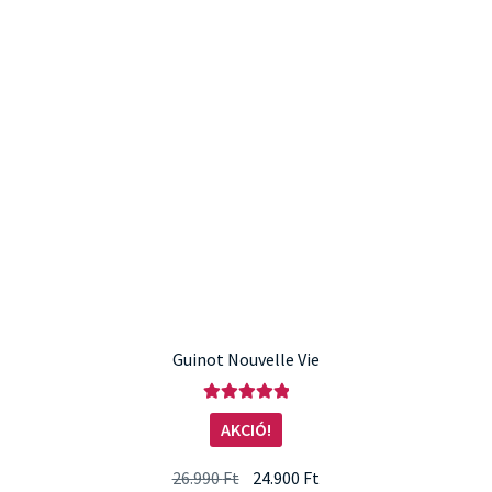
Guinot Nouvelle Vie
Értékelés:
AKCIÓ!
5.00
/ 5
Original
Current
26.990
Ft
24.900
Ft