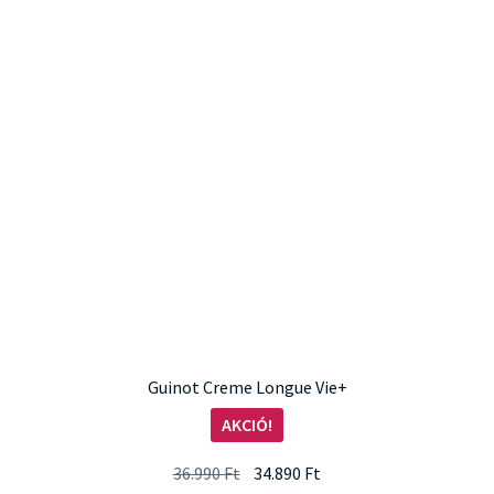
Guinot Creme Longue Vie+
AKCIÓ!
Original
Current
36.990
Ft
34.890
Ft