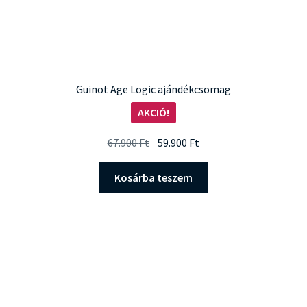
Guinot Age Logic ajándékcsomag
AKCIÓ!
Original
Current
67.900
Ft
59.900
Ft
price
price
was:
is:
Kosárba teszem
67.900 Ft.
59.900 Ft.