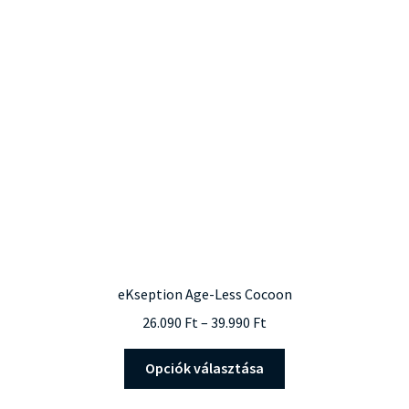
eKseption Age-Less Cocoon
Ártartomány:
26.090
Ft
–
39.990
Ft
26.090 Ft
Ennek
-
Opciók választása
a
39.990 Ft
terméknek