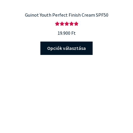
Guinot Youth Perfect Finish Cream SPF50
Értékelés:
19.900
Ft
5.00
/ 5
Ennek
Opciók választása
a
terméknek
több
variációja
van.
A
változatok
a
termékoldalon
választhatók
ki