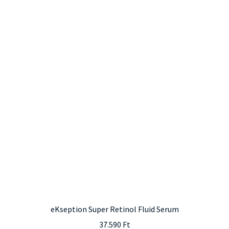
több
variációja
van.
A
változatok
a
termékoldalon
választhatók
ki
eKseption Super Retinol Fluid Serum
37.590
Ft