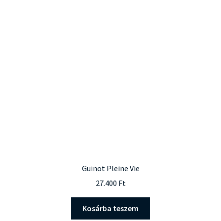
van.
A
változatok
a
termékoldalon
választhatók
ki
Guinot Pleine Vie
27.400
Ft
Kosárba teszem