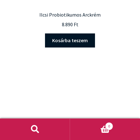
Ilcsi Probiotikumos Arckrém
8.890
Ft
Kosárba teszem
0
Keresés
Keresés