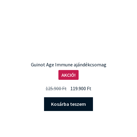
Guinot Age Immune ajándékcsomag
AKCIÓ!
Original
Current
125.900
Ft
119.900
Ft
price
price
was:
is:
Kosárba teszem
125.900 Ft.
119.900 Ft.