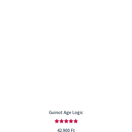
Guinot Age Logic
Értékelés:
42.900
Ft