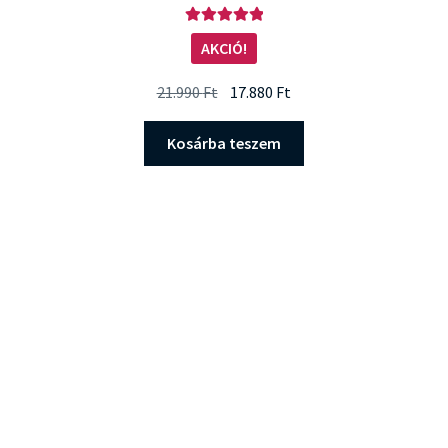
Értékelés:
AKCIÓ!
5.00
/ 5
Original
Current
21.990
Ft
17.880
Ft
price
price
was:
is:
Kosárba teszem
21.990 Ft.
17.880 Ft.