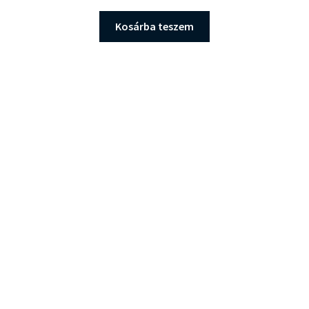
price
price
was:
is:
Kosárba teszem
26.990 Ft.
24.900 Ft.