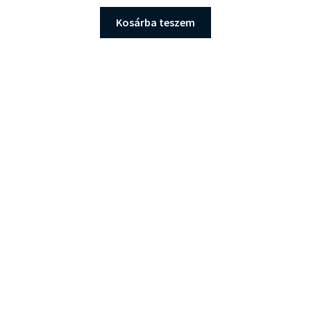
price
price
was:
is:
Kosárba teszem
36.990 Ft.
34.890 Ft.