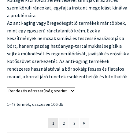
kollagén-szintézis serkentésével simítják ki az arc és
szem körüli ráncokat, egyfajta instant megoldást kínálva
a problémára.
Az anti-aging vagy öregedésgátló termékek már többek,
mint egy egyszerű ránctalanító krém. Ezek a
készítmények nemcsak simává és feszessé varázsolják a
bőrt, hanem gazdag hatóanyag-tartalmukkal segítik a
sejtek működését és regenerálódását, javítják és erősítik a
kötőszövet szerkezetét. Az anti-aging termékek
rendszeres használatával a bőr sokáig feszes és fiatalos
marad, a korral járó tünetek csökkenthetők és kitolhatók.
Sorted
1–48 termék, összesen 106 db
by
popularity
1
2
3