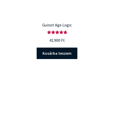
Guinot Age Logic
Értékelés:
42.900
Ft
5.00
/ 5
Kosárba teszem