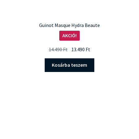
Guinot Masque Hydra Beaute
AKCIÓ!
Original
Current
14.490
Ft
13.490
Ft
price
price
was:
is:
Kosárba teszem
14.490 Ft.
13.490 Ft.