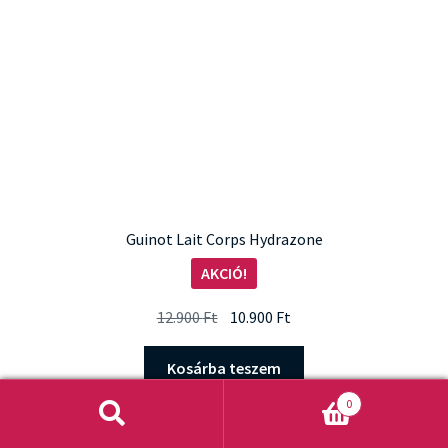
Guinot Lait Corps Hydrazone
AKCIÓ!
Original
Current
12.900
Ft
10.900
Ft
price
price
was:
is:
Kosárba teszem
12.900 Ft.
10.900 Ft.
0
Keresés
Keresés