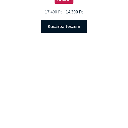
5.00
/ 5
Original
Current
17.490
Ft
14.390
Ft
price
price
was:
is:
Kosárba teszem
17.490 Ft.
14.390 Ft.