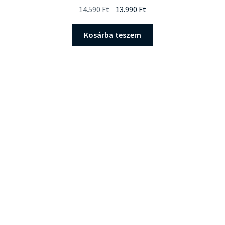
Original
Current
14.590
Ft
13.990
Ft
price
price
was:
is:
Kosárba teszem
14.590 Ft.
13.990 Ft.