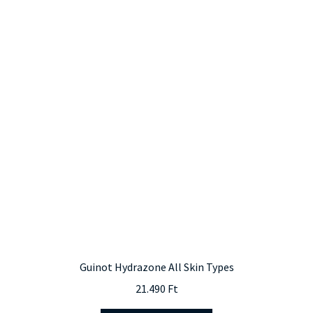
variációja
van.
A
változatok
a
termékoldalon
választhatók
ki
Guinot Hydrazone All Skin Types
21.490
Ft