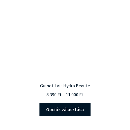
Guinot Lait Hydra Beaute
Ártartomány:
8.390
Ft
–
11.900
Ft
8.390 Ft
Ennek
-
Opciók választása
a
11.900 Ft
terméknek
több