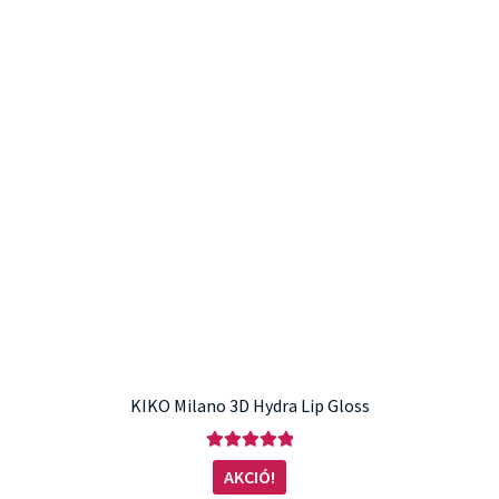
KIKO Milano 3D Hydra Lip Gloss
Értékelés:
AKCIÓ!
5.00
/ 5