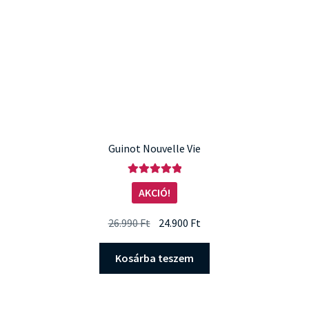
Guinot Nouvelle Vie
Értékelés:
AKCIÓ!
5.00
/ 5
Original
Current
26.990
Ft
24.900
Ft
price
price
was:
is:
Kosárba teszem
26.990 Ft.
24.900 Ft.