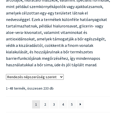
arcolajok, hidratáló maszkok, valamint speciális formulák,
mint például szemkörnyékápolók vagy ajakbalzsamok,
amelyek célzottan egy-egy területet látnak el
nedvességgel. Ezek a termékek különféle hatóanyagokat
tartalmazhatnak, például hialuronsavat, glicerin- vagy
aloe-vera-kivonatot, valamint vitaminokat és
antioxidánsokat, amelyek támogatják a bőr egészségét,
védik a kiszáradástól, csökkentik a finom vonalak
kialakulását, és hozzájárulnak a bőr természetes
barrierfunkciójának megőrzéséhez, így mindennapos
használatukkal a bőr sima, üde és jól táplált marad.
Sorted
1–48 termék, összesen 233 db
by
popularity
1
2
3
4
5