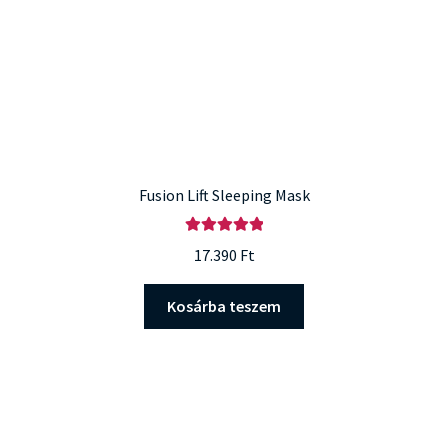
Fusion Lift Sleeping Mask
Értékelés:
17.390
Ft
5.00
/ 5
Kosárba teszem