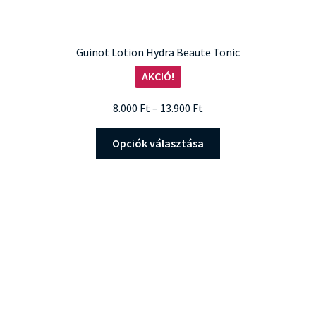
Guinot Lotion Hydra Beaute Tonic
AKCIÓ!
Ártartomány:
8.000
Ft
–
13.900
Ft
8.000 Ft
Ennek
-
Opciók választása
a
13.900 Ft
terméknek
több
variációja
van.
A
változatok
a
termékoldalon
választhatók