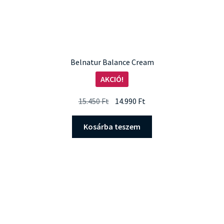
Belnatur Balance Cream
AKCIÓ!
Original
Current
15.450
Ft
14.990
Ft
price
price
was:
is:
Kosárba teszem
15.450 Ft.
14.990 Ft.