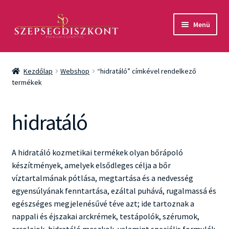
Ugrás
Kilépés
Menü
a
a
navigációhoz
tartalomba
Akció
Kezdőlap
Webshop
“hidratáló” címkével rendelkező
Csomagok
termékek
Arcápolás
hidratáló
Testápolás
A hidratáló kozmetikai termékek olyan bőrápoló
Fényvédelem
készítmények, amelyek elsődleges célja a bőr
víztartalmának pótlása, megtartása és a nedvesség
Férfiaknak
egyensúlyának fenntartása, ezáltal puhává, rugalmassá és
egészséges megjelenésűvé téve azt; ide tartoznak a
Márkák
nappali és éjszakai arckrémek, testápolók, szérumok,