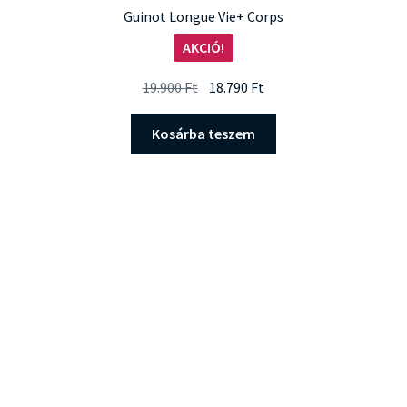
Guinot Longue Vie+ Corps
AKCIÓ!
Original
Current
19.900
Ft
18.790
Ft
price
price
was:
is:
Kosárba teszem
19.900 Ft.
18.790 Ft.