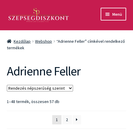
Ugrás
Kilépés
Menü
a
a
navigációhoz
tartalomba
Akció
Kezdőlap
Webshop
“Adrienne Feller” címkével rendelkező
Csomagok
termékek
Arcápolás
Adrienne Feller
Testápolás
Fényvédelem
Sorted
1–48 termék, összesen 57 db
by
Férfiaknak
popularity
1
2
Márkák