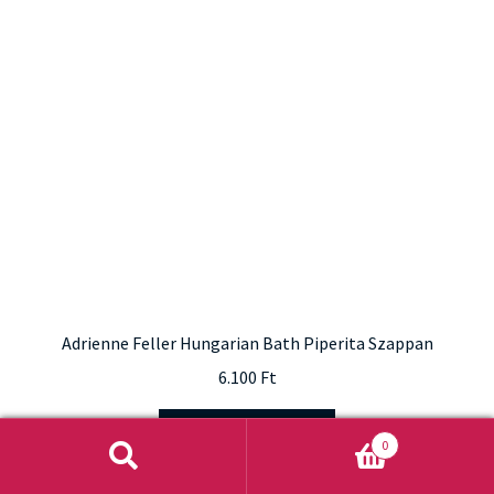
Adrienne Feller Hungarian Bath Piperita Szappan
6.100
Ft
Kosárba teszem
0
Keresés
Keresés