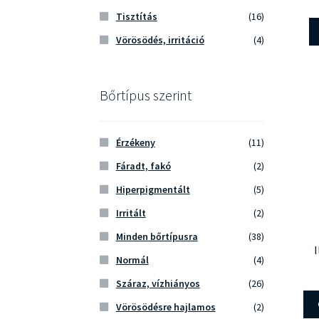
Tisztítás
(16)
Vörösödés, irritáció
(4)
Bőrtípus szerint
Érzékeny
(11)
Fáradt, fakó
(2)
Hiperpigmentált
(5)
Irritált
(2)
Minden bőrtípusra
(38)
I
Normál
(4)
Száraz, vízhiányos
(26)
Vörösödésre hajlamos
(2)