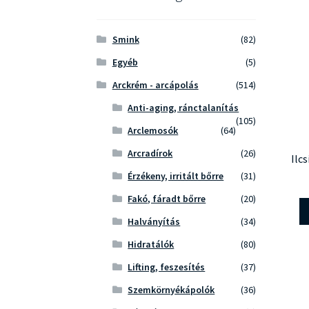
Smink
(82)
Egyéb
(5)
Arckrém - arcápolás
(514)
Anti-aging, ránctalanítás
(105)
Arclemosók
(64)
Arcradírok
(26)
Ilc
Érzékeny, irritált bőrre
(31)
Fakó, fáradt bőrre
(20)
Halványítás
(34)
Hidratálók
(80)
Lifting, feszesítés
(37)
Szemkörnyékápolók
(36)