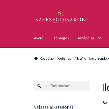
Ugrás
Kilépés
a
a
navigációhoz
tartalomba
Akció
Csomagok
Arcápolás
Kezdőlap
Webshop
“Ilcsi” címkével rende
Il
Keresés
Keresés
a
következőre:
Válassz alkategóriát