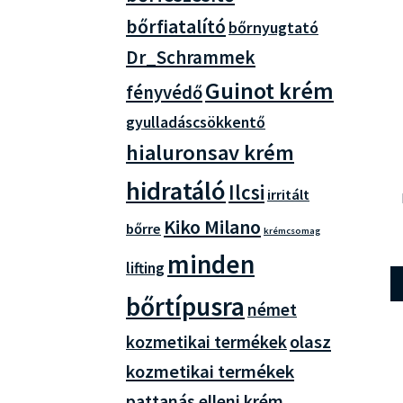
bőrfiatalító
bőrnyugtató
Dr_Schrammek
Guinot krém
fényvédő
gyulladáscsökkentő
hialuronsav krém
hidratáló
Ilcsi
irritált
Kiko Milano
bőrre
krémcsomag
minden
lifting
bőrtípusra
német
olasz
kozmetikai termékek
kozmetikai termékek
pattanás elleni krém