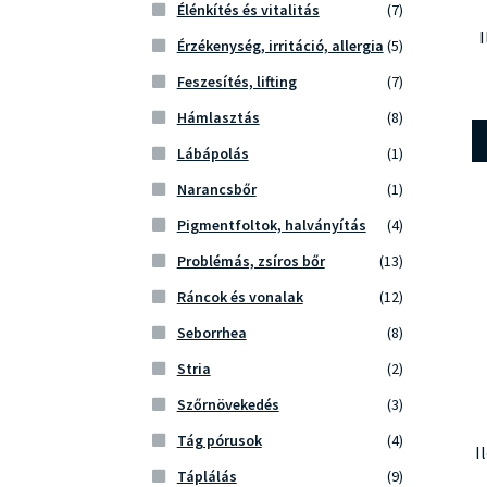
Élénkítés és vitalitás
(7)
I
Érzékenység, irritáció, allergia
(5)
Feszesítés, lifting
(7)
Hámlasztás
(8)
Lábápolás
(1)
Narancsbőr
(1)
Pigmentfoltok, halványítás
(4)
Problémás, zsíros bőr
(13)
Ráncok és vonalak
(12)
Seborrhea
(8)
Stria
(2)
Szőrnövekedés
(3)
Tág pórusok
(4)
I
Táplálás
(9)