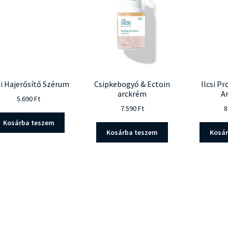
si Hajerősítő Szérum
Csipkebogyó & Ectoin
Ilcsi P
arckrém
A
5.690
Ft
7.590
Ft
8
Kosárba teszem
Kosárba teszem
Kosá