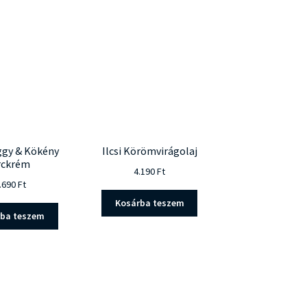
eggy & Kökény
Ilcsi Körömvirágolaj
rckrém
4.190
Ft
.690
Ft
Kosárba teszem
rba teszem