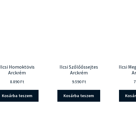
Ilcsi Homoktövis
Ilcsi Szőlőőssejtes
Ilcsi M
Arckrém
Arckrém
A
8.890
Ft
9.590
Ft
7
Kosárba teszem
Kosárba teszem
Kosá