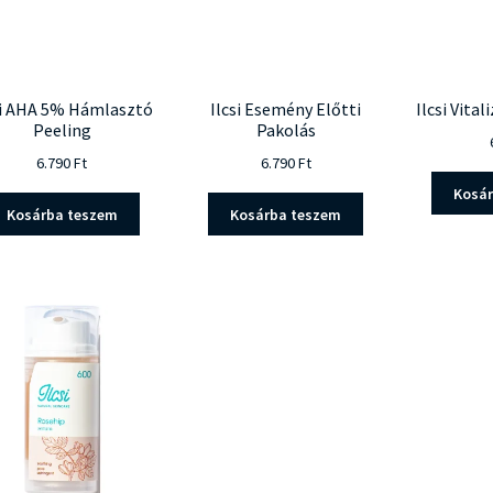
si AHA 5% Hámlasztó
Ilcsi Esemény Előtti
Ilcsi Vita
Peeling
Pakolás
6.790
Ft
6.790
Ft
Kosá
Kosárba teszem
Kosárba teszem