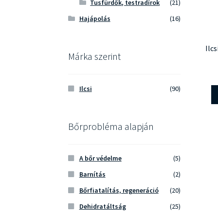
Tusfürdők, testradírok
(21)
Hajápolás
(16)
Ilc
Márka szerint
Ilcsi
(90)
Bőrprobléma alapján
A bőr védelme
(5)
Barnítás
(2)
Bőrfiatalítás, regeneráció
(20)
Dehidratáltság
(25)