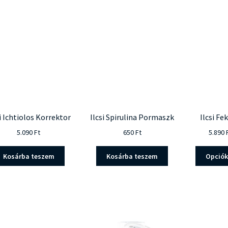
popularity
si Ichtiolos Korrektor
Ilcsi Spirulina Pormaszk
Ilcsi F
5.090
Ft
650
Ft
5.890
Kosárba teszem
Kosárba teszem
Opciók