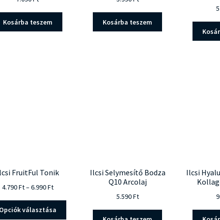
5
Kosárba teszem
Kosárba teszem
Kosá
lcsi FruitFul Tonik
Ilcsi Selymesítő Bodza
Ilcsi Hyal
Q10 Arcolaj
Kollag
Ártartomány:
4.790
Ft
–
6.990
Ft
5.590
Ft
9
4.790 Ft
Ennek
-
Opciók választása
a
6.990 Ft
Kosárba teszem
Kosá