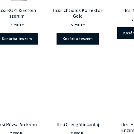
lcsi ROZI & Ectoin
Ilcsi Ichtiolos Korrektor
Ilcsi
szérum
Gold
3
7.790
Ft
5.290
Ft
Kosá
Kosárba teszem
Kosárba teszem
lcsi Rózsa Arckrém
Ilcsi Csengőlinkaolaj
Ilcsi
Enzim
7.090
Ft
3.990
Ft