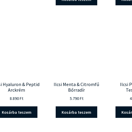
terméknek
több
variációja
van.
A
változatok
a
termékoldalon
választhatók
ki
si Hyaluron & Peptid
Ilcsi Menta & Citromfű
Ilcsi
Arckrém
Bőrradír
Te
8.890
Ft
5.790
Ft
4
Kosárba teszem
Kosárba teszem
Kosá