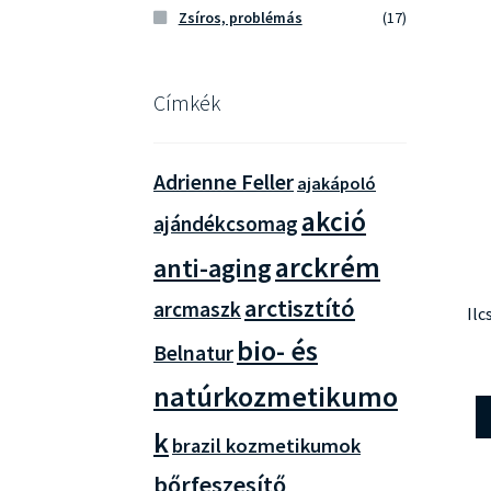
Zsíros, problémás
(17)
Címkék
Adrienne Feller
ajakápoló
akció
ajándékcsomag
arckrém
anti-aging
arctisztító
arcmaszk
Ilc
bio- és
Belnatur
natúrkozmetikumo
k
brazil kozmetikumok
bőrfeszesítő