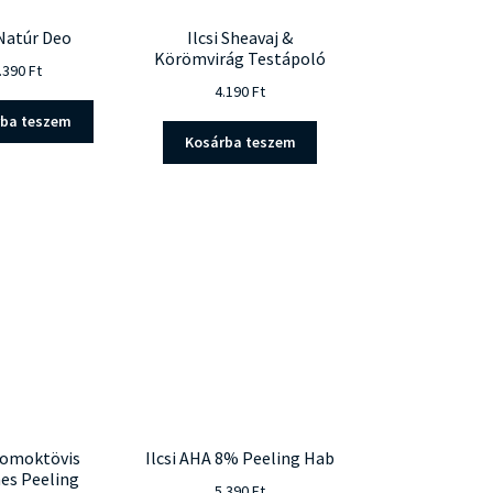
 Natúr Deo
Ilcsi Sheavaj &
Körömvirág Testápoló
.390
Ft
4.190
Ft
rba teszem
Kosárba teszem
 Homoktövis
Ilcsi AHA 8% Peeling Hab
es Peeling
5.390
Ft