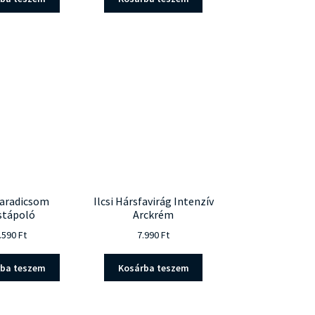
 Paradicsom
Ilcsi Hársfavirág Intenzív
stápoló
Arckrém
.590
Ft
7.990
Ft
rba teszem
Kosárba teszem