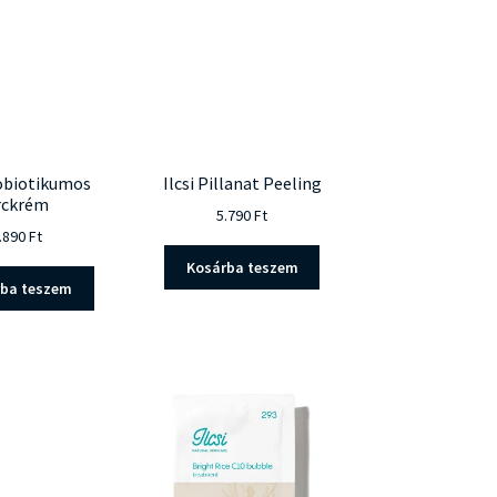
változatok
a
termékoldalon
választhatók
ki
robiotikumos
Ilcsi Pillanat Peeling
rckrém
5.790
Ft
.890
Ft
Kosárba teszem
rba teszem