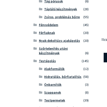
Tág pórusok
(6)
Tápláló készítmények
(28)
Zsíros, problémás bőrre
(55)
Fényvédelem
(45)
Férfiaknak
(20)
Ilc
Nyak-dekoltázs-ajakápolás
(20)
Szőrtelenítés utáni
készítmények
(6)
Testápolás
(145)
Alakformálók
(12)
Hidratálás, bőrfiatalítás
(58)
Önbarnítók
(3)
Szappanok
(8)
Testpermetek
(39)