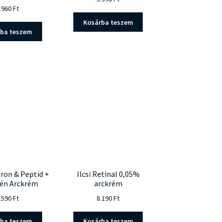
.960
Ft
Kosárba teszem
rba teszem
uron & Peptid +
Ilcsi Retinal 0,05%
én Arckrém
arckrém
.590
Ft
8.190
Ft
rba teszem
Kosárba teszem