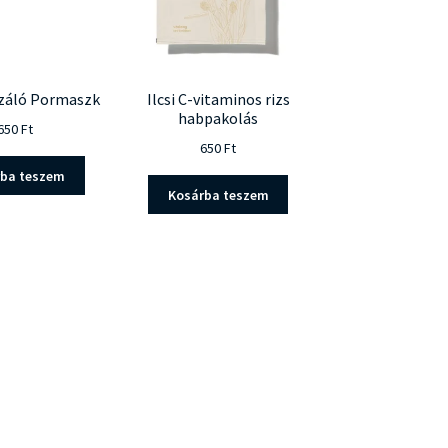
lizáló Pormaszk
Ilcsi C-vitaminos rizs
habpakolás
650
Ft
650
Ft
rba teszem
Kosárba teszem