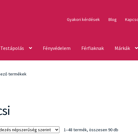
Gyakori kérdések
Blog
Kapcso
Testápolás
Fényvédelem
Férfiaknak
Márkák
lkező termékek
csi
Sorted
1–48 termék, összesen 90 db
by