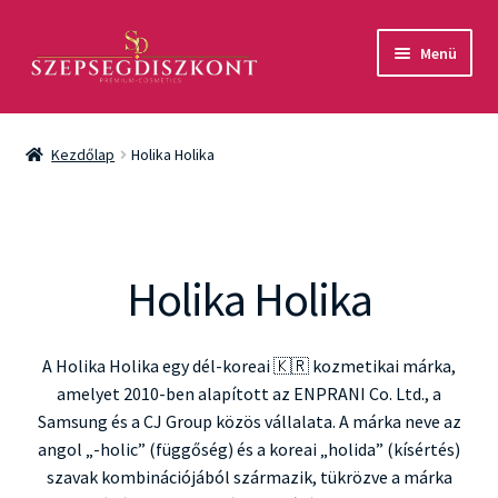
Ugrás
Kilépés
Menü
a
a
navigációhoz
tartalomba
Akció
Kezdőlap
Holika Holika
Csomagok
Arcápolás
Holika Holika
Testápolás
Fényvédelem
A Holika Holika egy dél-koreai 🇰🇷 kozmetikai márka,
amelyet 2010-ben alapított az ENPRANI Co. Ltd., a
Férfiaknak
Samsung és a CJ Group közös vállalata. A márka neve az
angol „-holic” (függőség) és a koreai „holida” (kísértés)
Márkák
szavak kombinációjából származik, tükrözve a márka