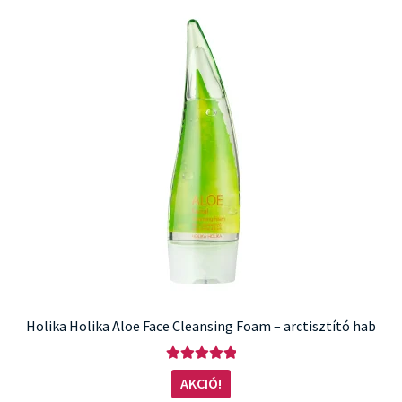
Holika Holika Aloe Face Cleansing Foam – arctisztító hab
Értékelés:
AKCIÓ!
5.00
/ 5