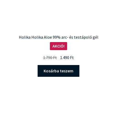
Holika Holika Aloe 99% arc- és testápoló gél
AKCIÓ!
Original
Current
1.790
Ft
1.490
Ft
price
price
was:
is:
Kosárba teszem
1.790 Ft.
1.490 Ft.