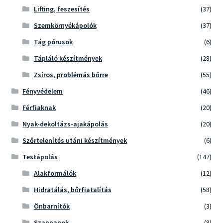
Lifting, feszesítés
(37)
Szemkörnyékápolók
(37)
Tág pórusok
(6)
Tápláló készítmények
(28)
Zsíros, problémás bőrre
(55)
Fényvédelem
(46)
Férfiaknak
(20)
Nyak-dekoltázs-ajakápolás
(20)
Szőrtelenítés utáni készítmények
(6)
Testápolás
(147)
Alakformálók
(12)
Hidratálás, bőrfiatalítás
(58)
Önbarnítók
(3)
Szappanok
(8)