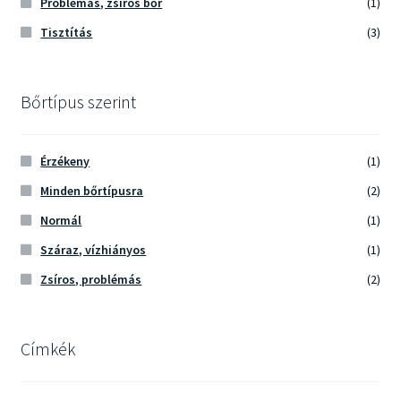
Problémás, zsíros bőr
(1)
Tisztítás
(3)
Bőrtípus szerint
Érzékeny
(1)
Minden bőrtípusra
(2)
Normál
(1)
Száraz, vízhiányos
(1)
Zsíros, problémás
(2)
Címkék