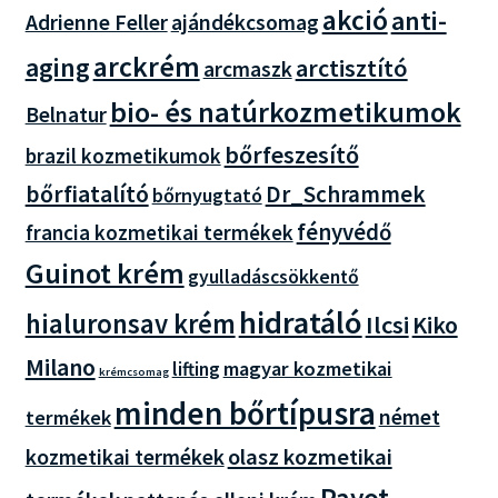
akció
anti-
Adrienne Feller
ajándékcsomag
arckrém
aging
arctisztító
arcmaszk
bio- és natúrkozmetikumok
Belnatur
bőrfeszesítő
brazil kozmetikumok
bőrfiatalító
Dr_Schrammek
bőrnyugtató
fényvédő
francia kozmetikai termékek
Guinot krém
gyulladáscsökkentő
hidratáló
hialuronsav krém
Ilcsi
Kiko
Milano
magyar kozmetikai
lifting
krémcsomag
minden bőrtípusra
német
termékek
olasz kozmetikai
kozmetikai termékek