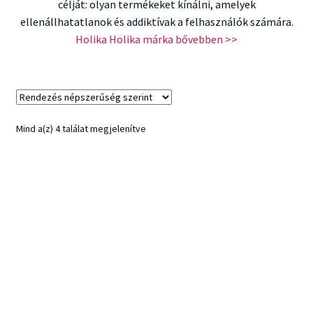
célját: olyan termékeket kínálni, amelyek
ellenállhatatlanok és addiktívak a felhasználók számára.
Holika Holika márka bővebben >>
Sorted
Mind a(z) 4 találat megjelenítve
by
popularity