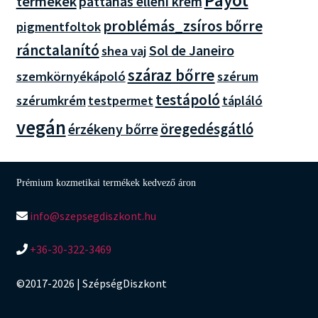
Payot
termékek
pattanás elleni krém
problémás_zsíros bőrre
pigmentfoltok
ránctalanító
Sol de Janeiro
shea vaj
száraz bőrre
szemkörnyékápoló
szérum
testápoló
szérumkrém
testpermet
tápláló
vegán
öregedésgátló
érzékeny bőrre
Prémium kozmetikai termékek kedvező áron
info@szepsegdiszkont.hu
+36-30-322-3469
©2017-2026 | SzépségDiszkont