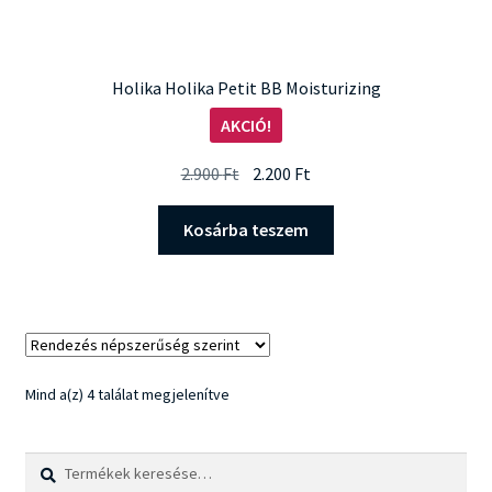
Holika Holika Petit BB Moisturizing
AKCIÓ!
Original
Current
2.900
Ft
2.200
Ft
price
price
was:
is:
Kosárba teszem
2.900 Ft.
2.200 Ft.
Sorted
Mind a(z) 4 találat megjelenítve
by
popularity
Keresés
Keresés
a