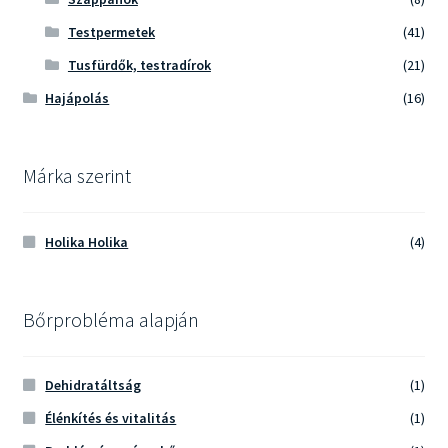
Testpermetek
(41)
Tusfürdők, testradírok
(21)
Hajápolás
(16)
Márka szerint
Holika Holika
(4)
Bőrprobléma alapján
Dehidratáltság
(1)
Élénkítés és vitalitás
(1)