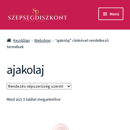
Ugrás
Kilépés
Menü
a
a
navigációhoz
tartalomba
Akció
Kezdőlap
Webshop
“ajakolaj” címkével rendelkező
Csomagok
termékek
Arcápolás
ajakolaj
Testápolás
Fényvédelem
Sorted
Mind a(z) 3 találat megjelenítve
by
Férfiaknak
popularity
Márkák