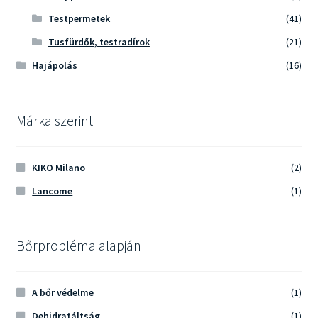
Testpermetek
(41)
Tusfürdők, testradírok
(21)
Hajápolás
(16)
Márka szerint
KIKO Milano
(2)
Lancome
(1)
Bőrprobléma alapján
A bőr védelme
(1)
Dehidratáltság
(1)