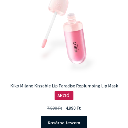
Kiko Milano Kissable Lip Paradise Replumping Lip Mask
AKCIÓ!
Original
Current
7.990
Ft
4.990
Ft
price
price
was:
is:
Kosárba teszem