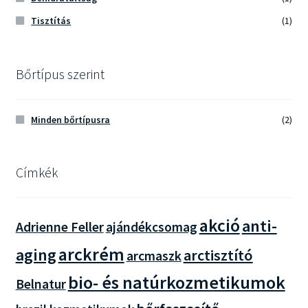
Tisztítás
(1)
Bőrtípus szerint
Minden bőrtípusra
(2)
Címkék
akció
anti-
Adrienne Feller
ajándékcsomag
arckrém
aging
arctisztító
arcmaszk
bio- és natúrkozmetikumok
Belnatur