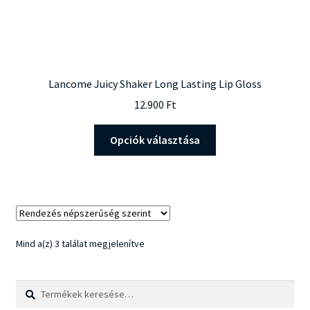
Lancome Juicy Shaker Long Lasting Lip Gloss
12.900
Ft
Ennek
Opciók választása
a
terméknek
több
variációja
van.
A
Sorted
Mind a(z) 3 találat megjelenítve
változatok
by
a
popularity
Keresés
Keresés
termékoldalon
a
választhatók