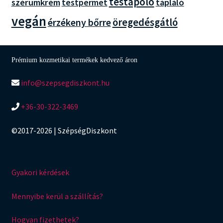
testápoló
szérumkrém
tápláló
testpermet
vegán
öregedésgátló
érzékeny bőrre
Prémium kozmetikai termékek kedvező áron
info@szepsegdiszkont.hu
+36-30-322-3469
©2017-2026 | SzépségDiszkont
Gyakori kérdések
Mennyibe kerül a szállítás?
Hogyan fizethetek?