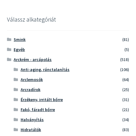
következőre:
ki
Válassz alkategóriát
Smink
(81)
Egyéb
(5)
Arckrém - arcápolás
(518)
Anti-aging, ránctalanítás
(106)
Arclemosók
(64)
Arcradírok
(25)
Érzékeny, irritált bőrre
(31)
Fakó, fáradt bőrre
(21)
Halványítás
(34)
Hidratálók
(83)