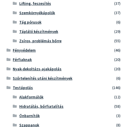
Lifting, feszesítés
(37)
Szemkörnyékápolók
(37)
Tág pórusok
(6)
Tápláló készítmények
(29)
Zsíros, problémás bőrre
(55)
Fényvédelem
(46)
Férfiaknak
(20)
Nyak-dekoltázs-ajakápolás
(20)
Szőrtelenítés utáni készítmények
(6)
Testápolás
(146)
Alakformálók
(12)
Hidratálás, bőrfiatalítás
(58)
Önbarnítók
(3)
Szappanok
(8)