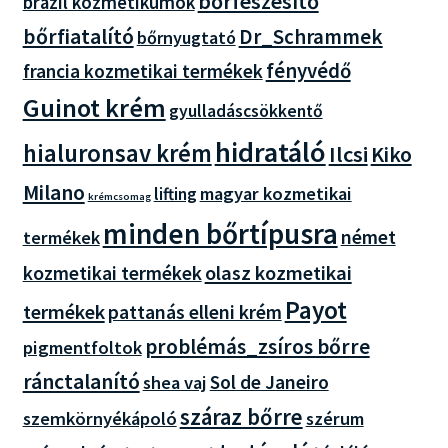
bőrfeszesítő
brazil kozmetikumok
bőrfiatalító
Dr_Schrammek
bőrnyugtató
fényvédő
francia kozmetikai termékek
Guinot krém
gyulladáscsökkentő
hidratáló
hialuronsav krém
Ilcsi
Kiko
Milano
magyar kozmetikai
lifting
krémcsomag
minden bőrtípusra
német
termékek
olasz kozmetikai
kozmetikai termékek
Payot
termékek
pattanás elleni krém
problémás_zsíros bőrre
pigmentfoltok
ránctalanító
Sol de Janeiro
shea vaj
száraz bőrre
szemkörnyékápoló
szérum