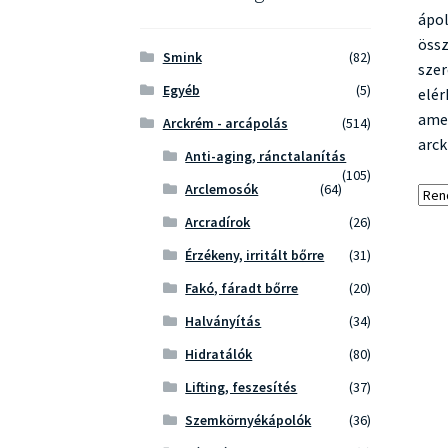
ápol
össz
Smink
(82)
szer
Egyéb
(5)
elér
amel
Arckrém - arcápolás
(514)
arck
Anti-aging, ránctalanítás
(105)
Arclemosók
(64)
Arcradírok
(26)
Érzékeny, irritált bőrre
(31)
Fakó, fáradt bőrre
(20)
Halványítás
(34)
Hidratálók
(80)
Lifting, feszesítés
(37)
Szemkörnyékápolók
(36)