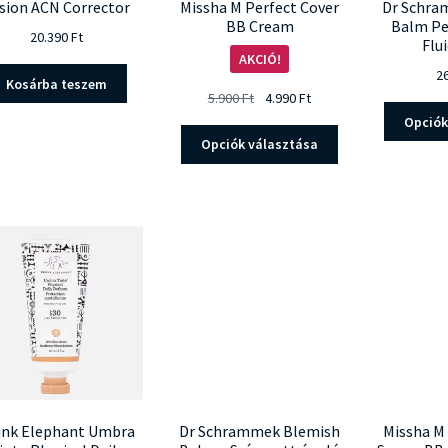
sion ACN Corrector
Missha M Perfect Cover
Dr Schra
BB Cream
Balm Pe
20.390
Ft
Flu
AKCIÓ!
2
Kosárba teszem
Original
Current
5.900
Ft
4.990
Ft
price
price
Opciók
Ennek
was:
is:
Opciók választása
a
5.900 Ft.
4.990 Ft.
terméknek
több
variációja
van.
A
változatok
a
termékoldalon
választhatók
ki
unk Elephant Umbra
Dr Schrammek Blemish
Missha M