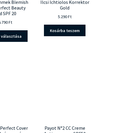
mmek Blemish
Ilcsi Ichtiolos Korrektor
rfect Beauty
Gold
id SPF 20
5.290
Ft
6.790
Ft
Kosárba teszem
Ennek
 választása
a
terméknek
több
variációja
van.
A
változatok
a
termékoldalon
választhatók
ki
 Perfect Cover
Payot N°2 CC Creme