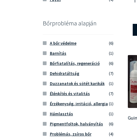
T
Bőrprobléma alapján
A bőr védelme
(6)
Barnítás
(1)
Bőrfiatalítás, regeneráció
(6)
Dehidratáltság
(7)
Duzzanatok és sötét karikák
(1)
Élénkítés és vitalitás
(7)
Érzékenység, irritáció, allergia
(1)
Hámlasztás
(1)
Guin
Pigmentfoltok, halványítás
(6)
Problémás, zsíros bőr
(4)