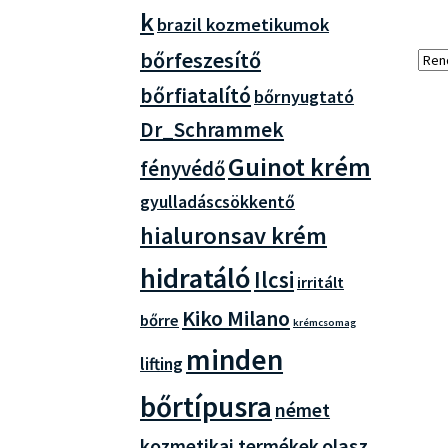
k
brazil kozmetikumok
bőrfeszesítő
bőrfiatalító
bőrnyugtató
Dr_Schrammek
Guinot krém
fényvédő
gyulladáscsökkentő
hialuronsav krém
hidratáló
Ilcsi
irritált
Kiko Milano
bőrre
krémcsomag
minden
lifting
bőrtípusra
német
olasz
kozmetikai termékek