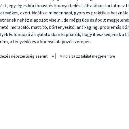
ást, egységes bőrtónust és könnyű fedést; általában tartalmaz f
etevőket, ezért ideális a mindennapi, gyors és praktikus használ
etnének nehéz alapozót viselni, de mégis üde és ápolt megjelené
hető: hidratáló, mattító, bőrfényesítő, anti-aging, problémás bőrr
yek különböző árnyalatokban kaphatók, hogy illeszkedjenek a bőr
rém, a fényvédő és a könnyű alapozó szerepét.
Sorted
Mind a(z) 22 találat megjelenítve
by
populari