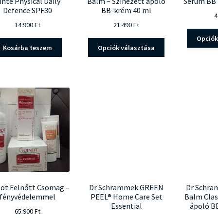
inte Physical Daily
Balm – Színezett ápoló
Serum BB 
Defence SPF30
BB-krém 40 ml
4
14.900
Ft
21.490
Ft
Opciók
Ennek
Kosárba teszem
Opciók választása
a
terméknek
több
variációja
van.
A
változatok
a
termékoldalon
választhatók
ki
ot Felnőtt Csomag –
Dr Schrammek GREEN
Dr Schra
fényvédelemmel
PEEL® Home Care Set
Balm Clas
Essential
ápoló B
65.900
Ft