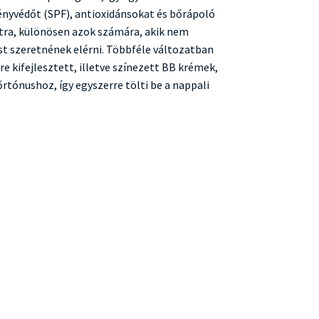
ényvédőt (SPF), antioxidánsokat és bőrápoló
atra, különösen azok számára, akik nem
st szeretnének elérni. Többféle változatban
e kifejlesztett, illetve színezett BB krémek,
tónushoz, így egyszerre tölti be a nappali
ty