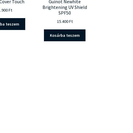
Cover Touch
Guinot Newhite
Brightening UV Shield
1.900
Ft
SPF50
15.400
Ft
rba teszem
Kosárba teszem