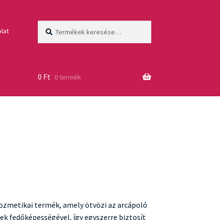
Keresés
Keresés
lat
a
következőre:
0
Ft
0 termék
ozmetikai termék, amely ötvözi az arcápoló
k fedőképességével, így egyszerre biztosít