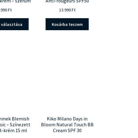
krém – szérum
Anti-rougeurs SPF50
.990
Ft
13.990
Ft
Ennek
 választása
Kosárba teszem
a
terméknek
több
variációja
van.
A
változatok
a
termékoldalon
választhatók
ki
mmek Blemish
Kiko Milano Days in
sic – Színezett
Bloom Natural Touch BB
B-krém 15 ml
Cream SPF 30