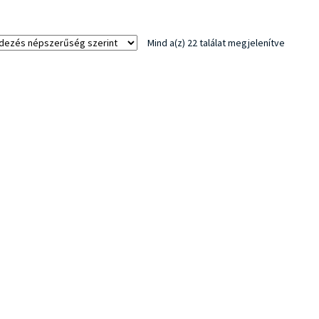
Sorted
Mind a(z) 22 találat megjelenítve
by
populari