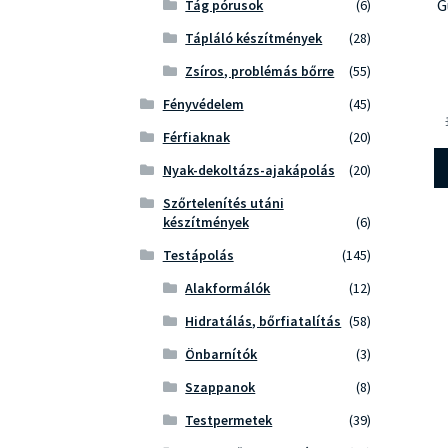
G
Tág pórusok
(6)
Tápláló készítmények
(28)
Zsíros, problémás bőrre
(55)
Fényvédelem
(45)
Férfiaknak
(20)
Nyak-dekoltázs-ajakápolás
(20)
Szőrtelenítés utáni
készítmények
(6)
Testápolás
(145)
Alakformálók
(12)
Hidratálás, bőrfiatalítás
(58)
Önbarnítók
(3)
Szappanok
(8)
Testpermetek
(39)