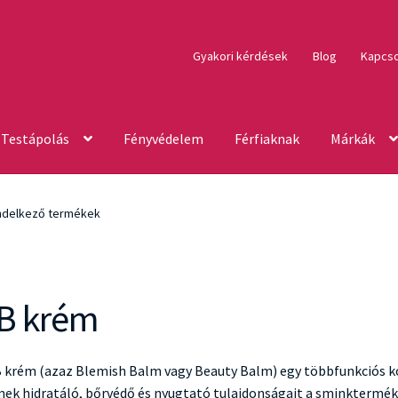
Gyakori kérdések
Blog
Kapcso
Testápolás
Fényvédelem
Férfiaknak
Márkák
ndelkező termékek
B krém
 krém (azaz Blemish Balm vagy Beauty Balm) egy többfunkciós k
ek hidratáló, bőrvédő és nyugtató tulajdonságait a sminkterméke