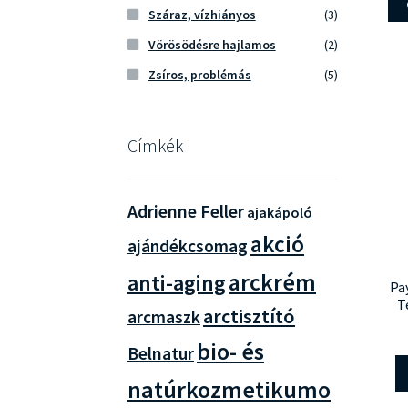
Száraz, vízhiányos
(3)
Vörösödésre hajlamos
(2)
Zsíros, problémás
(5)
Címkék
Adrienne Feller
ajakápoló
akció
ajándékcsomag
arckrém
anti-aging
Pa
T
arctisztító
arcmaszk
bio- és
Belnatur
natúrkozmetikumo