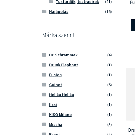
Tusfürdők, testradírok
(21)
Fu
Hajápolás
(16)
Márka szerint
Dr. Schrammek
(4)
Drunk Elephant
(1)
Fusion
(1)
Guinot
(6)
Holika Holika
(1)
Ilcsi
(1)
KIKO Milano
(1)
Missha
(3)
Dr
Payot
(4)