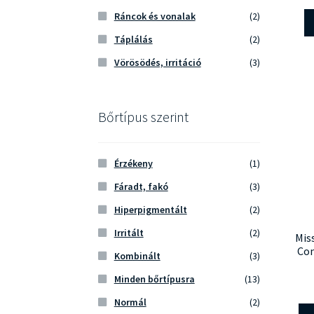
Ráncok és vonalak
(2)
Táplálás
(2)
Vörösödés, irritáció
(3)
Bőrtípus szerint
Érzékeny
(1)
Fáradt, fakó
(3)
Hiperpigmentált
(2)
Irritált
(2)
Mis
Co
Kombinált
(3)
Minden bőrtípusra
(13)
Normál
(2)