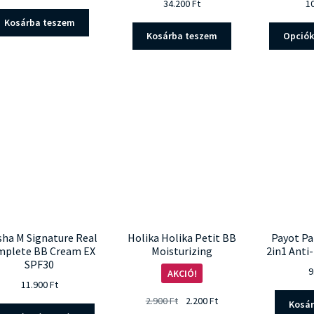
34.200
Ft
1
Kosárba teszem
Kosárba teszem
Opciók
sha M Signature Real
Holika Holika Petit BB
Payot Pa
mplete BB Cream EX
Moisturizing
2in1 Anti
SPF30
9
AKCIÓ!
11.900
Ft
Original
Current
2.900
Ft
2.200
Ft
Kosá
Ennek