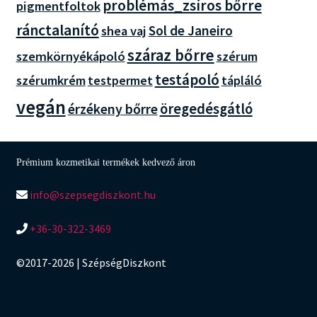
problémás_zsíros bőrre
pigmentfoltok
ránctalanító
Sol de Janeiro
shea vaj
száraz bőrre
szemkörnyékápoló
szérum
testápoló
szérumkrém
tápláló
testpermet
vegán
öregedésgátló
érzékeny bőrre
Prémium kozmetikai termékek kedvező áron
info@szepsegdiszkont.hu
+36-30-322-3469
©2017-2026 | SzépségDiszkont