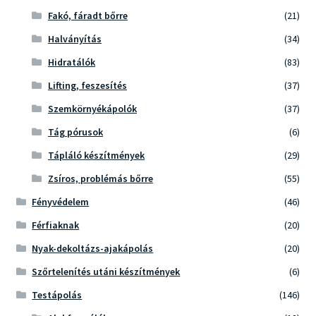
Fakó, fáradt bőrre
(21)
Halványítás
(34)
Hidratálók
(83)
Lifting, feszesítés
(37)
Szemkörnyékápolók
(37)
Tág pórusok
(6)
Tápláló készítmények
(29)
Zsíros, problémás bőrre
(55)
Fényvédelem
(46)
Férfiaknak
(20)
Nyak-dekoltázs-ajakápolás
(20)
Szőrtelenítés utáni készítmények
(6)
Testápolás
(146)