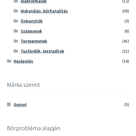
Alakformálók
(12)
Hidratálás, bőrfiatalítás
(58)
Önbarnítók
(3)
Szappanok
(8)
Testpermetek
(41)
Tusfürdők, testradírok
(21)
Hajápolás
(16)
Márka szerint
Guinot
(5)
Bőrprobléma alapján