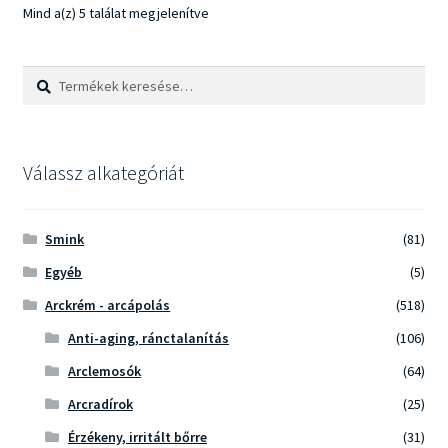
Sorted
Mind a(z) 5 találat megjelenítve
by
popularity
Keresés
Keresés
a
következőre:
Válassz alkategóriát
Smink
(81)
Egyéb
(5)
Arckrém - arcápolás
(518)
Anti-aging, ránctalanítás
(106)
Arclemosók
(64)
Arcradírok
(25)
Érzékeny, irritált bőrre
(31)