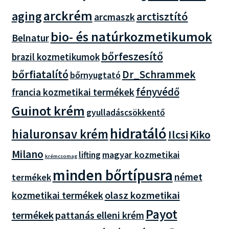
arckrém
aging
arctisztító
arcmaszk
bio- és natúrkozmetikumok
Belnatur
bőrfeszesítő
brazil kozmetikumok
bőrfiatalító
Dr_Schrammek
bőrnyugtató
fényvédő
francia kozmetikai termékek
Guinot krém
gyulladáscsökkentő
hidratáló
hialuronsav krém
Ilcsi
Kiko
Milano
magyar kozmetikai
lifting
krémcsomag
minden bőrtípusra
német
termékek
olasz kozmetikai
kozmetikai termékek
Payot
termékek
pattanás elleni krém