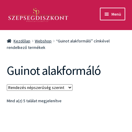
Ugrás
Kilépés
Menü
a
a
navigációhoz
tartalomba
Akció
Kezdőlap
Webshop
“Guinot alakformáló” címkével
Csomagok
rendelkező termékek
Arcápolás
Guinot alakformáló
Testápolás
Fényvédelem
Sorted
Mind a(z) 5 találat megjelenítve
by
Férfiaknak
popularity
Márkák