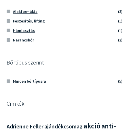
Alakformálás
(3)
Feszesítés, lifting
(1)
Hámlasztás
(1)
Narancsbőr
(2)
Bőrtípus szerint
Minden bőrtípusra
(5)
Címkék
akció
anti-
Adrienne Feller
ajándékcsomag