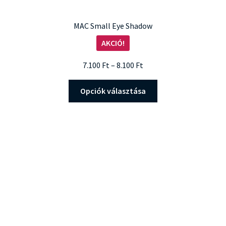
MAC Small Eye Shadow
AKCIÓ!
Ártartomány:
7.100
Ft
–
8.100
Ft
7.100 Ft
Ennek
-
Opciók választása
a
8.100 Ft
terméknek
több
variációja
van.
A
változatok
a
termékoldalon
választhatók
ki