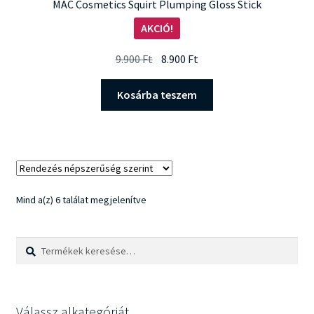
MAC Cosmetics Squirt Plumping Gloss Stick
AKCIÓ!
Original
Current
9.900
Ft
8.900
Ft
price
price
was:
is:
Kosárba teszem
9.900 Ft.
8.900 Ft.
Sorted
Mind a(z) 6 találat megjelenítve
by
popularity
Keresés
Keresés
a
következőre:
Válassz alkategóriát