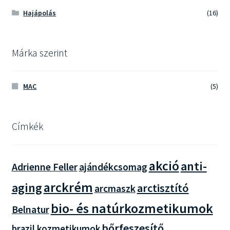
Hajápolás
(16)
Márka szerint
MAC
(5)
Címkék
akció
anti-
Adrienne Feller
ajándékcsomag
arckrém
aging
arctisztító
arcmaszk
bio- és natúrkozmetikumok
Belnatur
bőrfeszesítő
brazil kozmetikumok