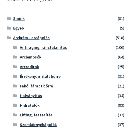
Smink
(81)
Egyéb
(5)
Arckrém - arcápolás
(518)
Anti-aging, ránctalanítás
(106)
Arclemosók
(64)
Arcradírok
(25)
Érzékeny, irritált bőrre
(31)
Fakó, fáradt bőrre
(21)
Halványítás
(34)
Hidratálók
(83)
Lifting, feszesítés
(37)
Szemkörnyékápolók
(37)