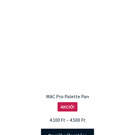
A
változatok
a
termékoldalon
választhatók
ki
MAC Pro Palette Pan
AKCIÓ!
Ártartomány:
4.100
Ft
–
4.500
Ft
4.100 Ft
Ennek
-