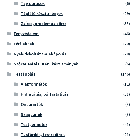
Tág pórusok
(6)
Tápláló készítmények
(29)
Zsíros, problémás bőrre
(55)
Fényvédelem
(46)
Férfiaknak
(20)
Nyak-dekoltázs-ajakápolás
(20)
Szőrtelenítés utáni készítmények
(6)
Testápolás
(146)
Alakformálók
(12)
Hidratálás, bőrfiatalítás
(58)
Önbarnítók
(3)
Szappanok
(8)
Testpermetek
(41)
Tusfürdők, testradírok
(21)