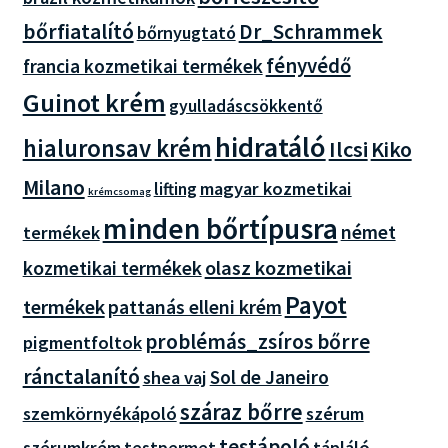
bőrfiatalító
Dr_Schrammek
bőrnyugtató
fényvédő
francia kozmetikai termékek
Guinot krém
gyulladáscsökkentő
hidratáló
hialuronsav krém
Ilcsi
Kiko
Milano
magyar kozmetikai
lifting
krémcsomag
minden bőrtípusra
német
termékek
olasz kozmetikai
kozmetikai termékek
Payot
termékek
pattanás elleni krém
problémás_zsíros bőrre
pigmentfoltok
ránctalanító
Sol de Janeiro
shea vaj
száraz bőrre
szemkörnyékápoló
szérum
testápoló
szérumkrém
tápláló
testpermet