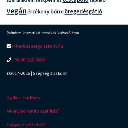
vegán
öregedésgátló
érzékeny bőrre
Prémium kozmetikai termékek kedvező áron
info@szepsegdiszkont.hu
+36-30-322-3469
©2017-2026 | SzépségDiszkont
Gyakori kérdések
Mennyibe kerül a szállítás?
Hogyan fizethetek?