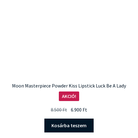
Moon Masterpiece Powder Kiss Lipstick Luck Be A Lady
AKCIÓ!
Original
Current
8.500
Ft
6.900
Ft
price
price
was:
is:
Kosárba teszem
8.500 Ft.
6.900 Ft.