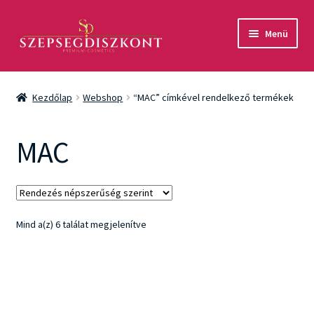
Ugrás
Kilépés
Menü
a
a
navigációhoz
tartalomba
Akció
Kezdőlap
Webshop
“MAC” címkével rendelkező termékek
Csomagok
MAC
Arcápolás
Testápolás
Fényvédelem
Sorted
Mind a(z) 6 találat megjelenítve
by
popularity
Férfiaknak
Márkák