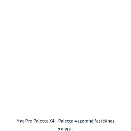
Mac Pro Palette X4 – Paletta 4 szemhéjfestékhez
2.999
Ft