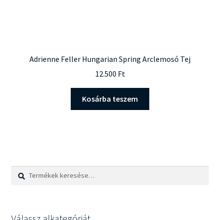
Adrienne Feller Hungarian Spring Arclemosó Tej
12.500
Ft
Kosárba teszem
Keresés
Keresés
a
következőre:
Válassz alkategóriát