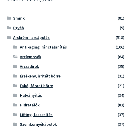
Smink
(81)
Egyéb
(5)
Arckrém - arcápolás
(518)
Anti-aging, ránctalanítás
(106)
Arclemosók
(64)
Arcradírok
(25)
Érzékeny, irritált bőrre
(31)
Fakó, fáradt bőrre
(21)
Halványítás
(34)
Hidratálók
(83)
Lifting, feszesítés
(37)
Szemkörnyékápolók
(37)