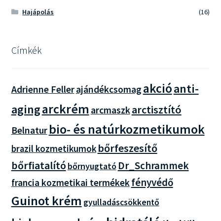
Hajápolás
(16)
Címkék
akció
anti-
Adrienne Feller
ajándékcsomag
arckrém
aging
arctisztító
arcmaszk
bio- és natúrkozmetikumok
Belnatur
bőrfeszesítő
brazil kozmetikumok
bőrfiatalító
Dr_Schrammek
bőrnyugtató
fényvédő
francia kozmetikai termékek
Guinot krém
gyulladáscsökkentő