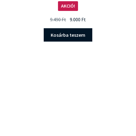
AKCIÓ!
Original
Current
9.490
Ft
9.000
Ft
price
price
was:
is:
Kosárba teszem
9.490 Ft.
9.000 Ft.