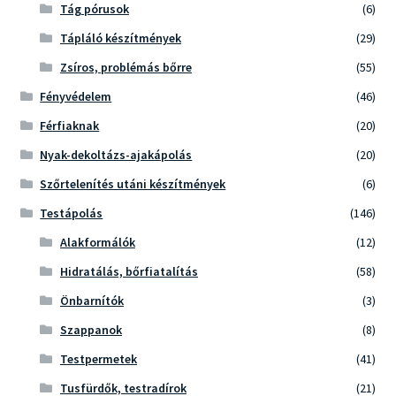
Tág pórusok
(6)
Tápláló készítmények
(29)
Zsíros, problémás bőrre
(55)
Fényvédelem
(46)
Férfiaknak
(20)
Nyak-dekoltázs-ajakápolás
(20)
Szőrtelenítés utáni készítmények
(6)
Testápolás
(146)
Alakformálók
(12)
Hidratálás, bőrfiatalítás
(58)
Önbarnítók
(3)
Szappanok
(8)
Testpermetek
(41)
Tusfürdők, testradírok
(21)