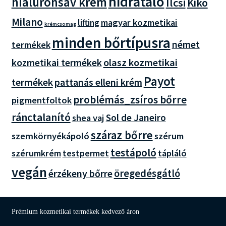
hidratáló
hialuronsav krém
Ilcsi
Kiko
Milano
magyar kozmetikai
lifting
krémcsomag
minden bőrtípusra
német
termékek
olasz kozmetikai
kozmetikai termékek
Payot
termékek
pattanás elleni krém
problémás_zsíros bőrre
pigmentfoltok
ránctalanító
Sol de Janeiro
shea vaj
száraz bőrre
szemkörnyékápoló
szérum
testápoló
szérumkrém
tápláló
testpermet
vegán
öregedésgátló
érzékeny bőrre
Prémium kozmetikai termékek kedvező áron