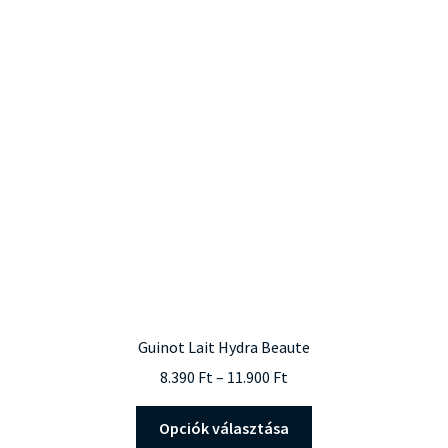
Guinot Lait Hydra Beaute
Ártartomány:
8.390
Ft
–
11.900
Ft
8.390 Ft
Ennek
-
Opciók választása
a