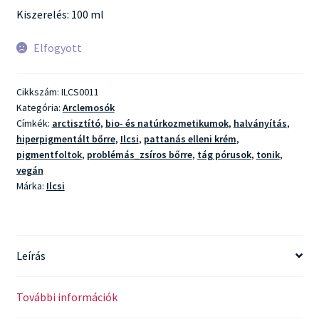
Kiszerelés: 100 ml
Elfogyott
Cikkszám:
ILCS0011
Kategória:
Arclemosók
Címkék:
arctisztító
,
bio- és natúrkozmetikumok
,
halványítás
,
hiperpigmentált bőrre
,
Ilcsi
,
pattanás elleni krém
,
pigmentfoltok
,
problémás_zsíros bőrre
,
tág pórusok
,
tonik
,
vegán
Márka:
Ilcsi
Leírás
További információk