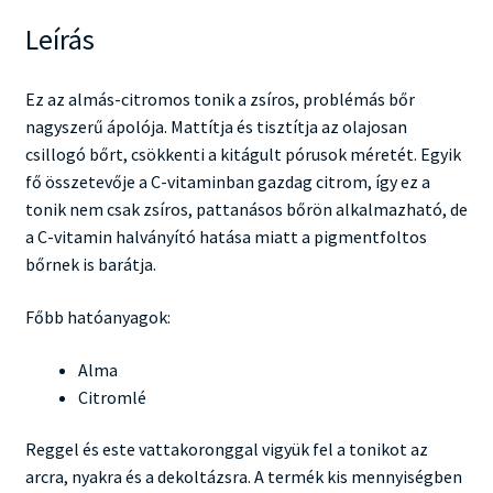
Leírás
Ez az almás-citromos tonik a zsíros, problémás bőr
nagyszerű ápolója. Mattítja és tisztítja az olajosan
csillogó bőrt, csökkenti a kitágult pórusok méretét. Egyik
fő összetevője a C-vitaminban gazdag citrom, így ez a
tonik nem csak zsíros, pattanásos bőrön alkalmazható, de
a C-vitamin halványító hatása miatt a pigmentfoltos
bőrnek is barátja.
Főbb hatóanyagok:
Alma
Citromlé
Reggel és este vattakoronggal vigyük fel a tonikot az
arcra, nyakra és a dekoltázsra. A termék kis mennyiségben