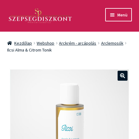
Ugrás
Kilépés
Menü
a
a
navigációhoz
tartalomba
Akció
Kezdőlap
Webshop
Arckrém - arcápolás
Arclemosók
Csomagok
Ilcsi Alma & Citrom Tonik
Arcápolás
Testápolás
🔍
Fényvédelem
Férfiaknak
Márkák