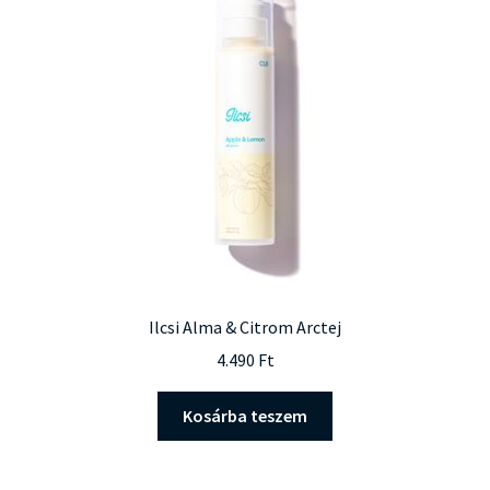
termékoldalon
választhatók
ki
Ilcsi Alma & Citrom Arctej
4.490
Ft
Kosárba teszem