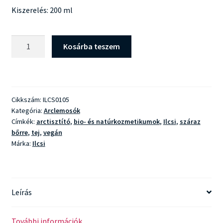
Kiszerelés: 200 ml
Ilcsi
Kosárba teszem
Meggy
&
Kökény
Arctej
Cikkszám:
ILCS0105
mennyiség
Kategória:
Arclemosók
Címkék:
arctisztító
,
bio- és natúrkozmetikumok
,
Ilcsi
,
száraz
bőrre
,
tej
,
vegán
Márka:
Ilcsi
Leírás
További információk