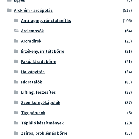
Arckrém - arcápolás
(518)
Anti-aging, ránctalanítás
(106)
Arclemosók
(64)
Arcradírok
(25)
Érzékeny, irritált bőrre
(31)
Fakó, fáradt bőrre
(21)
Halványítás
(34)
Hidratálók
(83)
Lifting, feszesítés
(37)
Szemkörnyékápolók
(37)
Tág pórusok
(6)
Tápláló készítmények
(29)
Zsíros, problémás bőrre
(55)