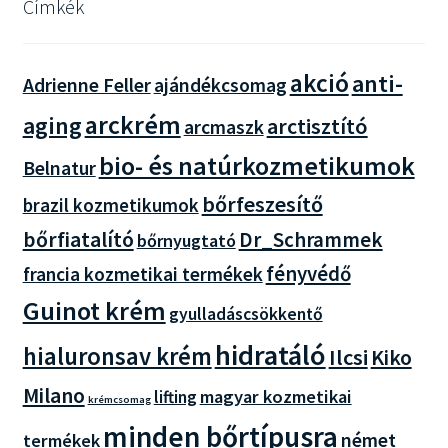
Címkék
akció
anti-
Adrienne Feller
ajándékcsomag
arckrém
aging
arctisztító
arcmaszk
bio- és natúrkozmetikumok
Belnatur
bőrfeszesítő
brazil kozmetikumok
bőrfiatalító
Dr_Schrammek
bőrnyugtató
fényvédő
francia kozmetikai termékek
Guinot krém
gyulladáscsökkentő
hidratáló
hialuronsav krém
Ilcsi
Kiko
Milano
magyar kozmetikai
lifting
krémcsomag
minden bőrtípusra
német
termékek