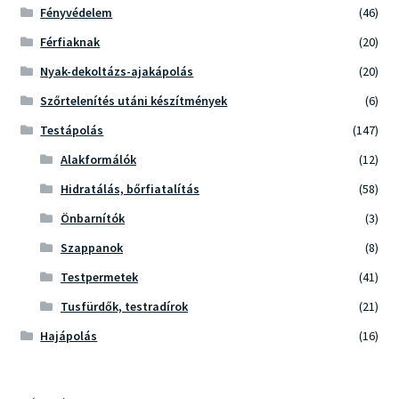
Fényvédelem
(46)
Férfiaknak
(20)
Nyak-dekoltázs-ajakápolás
(20)
Szőrtelenítés utáni készítmények
(6)
Testápolás
(147)
Alakformálók
(12)
Hidratálás, bőrfiatalítás
(58)
Önbarnítók
(3)
Szappanok
(8)
Testpermetek
(41)
Tusfürdők, testradírok
(21)
Hajápolás
(16)