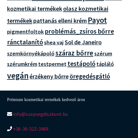
olasz kozmetikai
kozmetikai termékek
Payot
termékek
pattanás elleni krém
problémás_zsíros bőrre
pigmentfoltok
ránctalanító
Sol de Janeiro
shea vaj
száraz bőrre
szemkörnyékápoló
szérum
testápoló
szérumkrém
testpermet
tápláló
vegán
öregedésgátló
érzékeny bőrre
Prémium kozmetikai termékek kedvező áron
info@szepsegdiszkont.hu
+36-30-322-3469