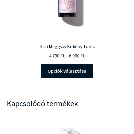
Ilcsi Meggy & Kökény Tonik
Ártartomány:
4.790
Ft
–
6.990
Ft
4.790 Ft
Ennek
-
Opciók választása
a
6.990 Ft
terméknek
több
variációja
Kapcsolódó termékek
van.
A
változatok
a