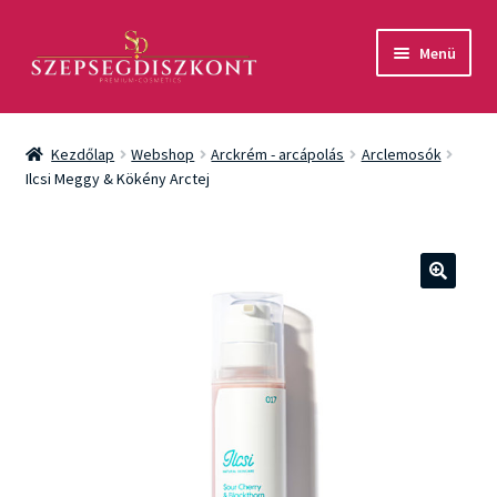
Ugrás
Kilépés
Menü
a
a
navigációhoz
tartalomba
Akció
Kezdőlap
Webshop
Arckrém - arcápolás
Arclemosók
Csomagok
Ilcsi Meggy & Kökény Arctej
Arcápolás
Testápolás
🔍
Fényvédelem
Férfiaknak
Márkák