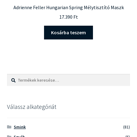
Adrienne Feller Hungarian Spring Mélytisztító Maszk
17.390
Ft
Kosárba teszem
Keresés
Keresés
a
következőre:
Válassz alkategóriát
Smink
(81)
Egyéb
(5)