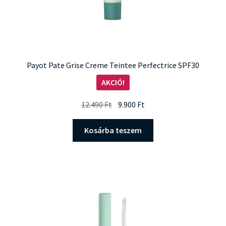
Payot Pate Grise Creme Teintee Perfectrice SPF30
AKCIÓ!
Original
Current
12.490
Ft
9.900
Ft
price
price
was:
is:
Kosárba teszem
12.490 Ft.
9.900 Ft.