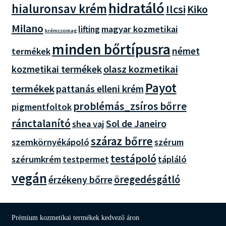
hidratáló
hialuronsav krém
Ilcsi
Kiko
Milano
magyar kozmetikai
lifting
krémcsomag
minden bőrtípusra
német
termékek
olasz kozmetikai
kozmetikai termékek
Payot
termékek
pattanás elleni krém
problémás_zsíros bőrre
pigmentfoltok
ránctalanító
Sol de Janeiro
shea vaj
száraz bőrre
szemkörnyékápoló
szérum
testápoló
szérumkrém
testpermet
tápláló
vegán
öregedésgátló
érzékeny bőrre
Prémium kozmetikai termékek kedvező áron