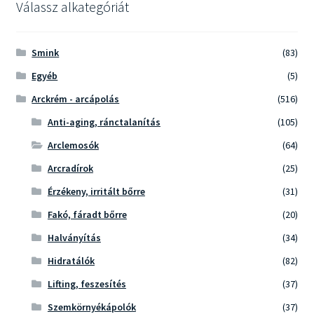
Válassz alkategóriát
Smink
(83)
Egyéb
(5)
Arckrém - arcápolás
(516)
Anti-aging, ránctalanítás
(105)
Arclemosók
(64)
Arcradírok
(25)
Érzékeny, irritált bőrre
(31)
Fakó, fáradt bőrre
(20)
Halványítás
(34)
Hidratálók
(82)
Lifting, feszesítés
(37)
Szemkörnyékápolók
(37)