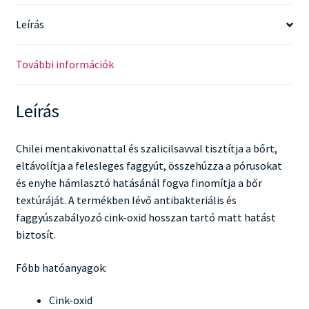
Leírás
További információk
Leírás
Chilei mentakivonattal és szalicilsavval tisztítja a bőrt,
eltávolítja a felesleges faggyút, összehúzza a pórusokat
és enyhe hámlasztó hatásánál fogva finomítja a bőr
textúráját. A termékben lévő antibakteriális és
faggyúszabályozó cink-oxid hosszan tartó matt hatást
biztosít.
Főbb hatóanyagok:
Cink-oxid