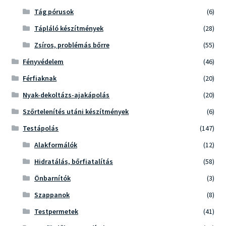
Tág pórusok
(6)
Tápláló készítmények
(28)
Zsíros, problémás bőrre
(55)
Fényvédelem
(46)
Férfiaknak
(20)
Nyak-dekoltázs-ajakápolás
(20)
Szőrtelenítés utáni készítmények
(6)
Testápolás
(147)
Alakformálók
(12)
Hidratálás, bőrfiatalítás
(58)
Önbarnítók
(3)
Szappanok
(8)
Testpermetek
(41)