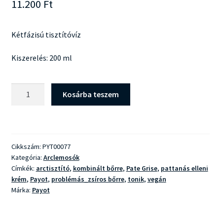
11.200
Ft
Kétfázisú tisztítóvíz
Kiszerelés: 200 ml
Payot
Kosárba teszem
Pate
Grise
Lotion
Biphasée
Cikkszám:
PYT00077
Poudrée
Kategória:
Arclemosók
Matifiante
Címkék:
arctisztító
,
kombinált bőrre
,
Pate Grise
,
pattanás elleni
mennyiség
krém
,
Payot
,
problémás_zsíros bőrre
,
tonik
,
vegán
Márka:
Payot