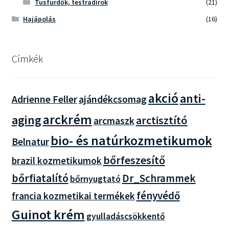
Tusfürdők, testradírok
(21)
Hajápolás
(16)
Címkék
akció
anti-
Adrienne Feller
ajándékcsomag
arckrém
aging
arctisztító
arcmaszk
bio- és natúrkozmetikumok
Belnatur
bőrfeszesítő
brazil kozmetikumok
bőrfiatalító
Dr_Schrammek
bőrnyugtató
fényvédő
francia kozmetikai termékek
Guinot krém
gyulladáscsökkentő