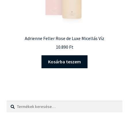
Adrienne Feller Rose de Luxe Micellás Víz
10.890
Ft
Kosárba teszem
Keresés
Keresés
a
következőre: