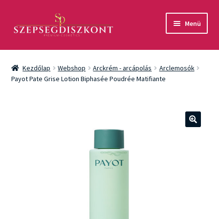
Ugrás
Kilépés
Menü
a
a
navigációhoz
tartalomba
Akció
Kezdőlap
Webshop
Arckrém - arcápolás
Arclemosók
Csomagok
Payot Pate Grise Lotion Biphasée Poudrée Matifiante
Arcápolás
Testápolás
🔍
Fényvédelem
Férfiaknak
Márkák