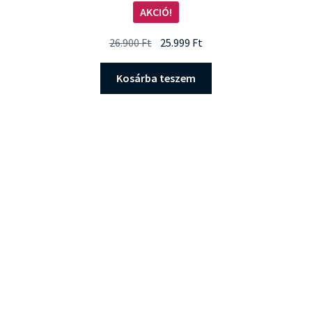
AKCIÓ!
Original
Current
26.900
Ft
25.999
Ft
price
price
was:
is:
Kosárba teszem
26.900 Ft.
25.999 Ft.