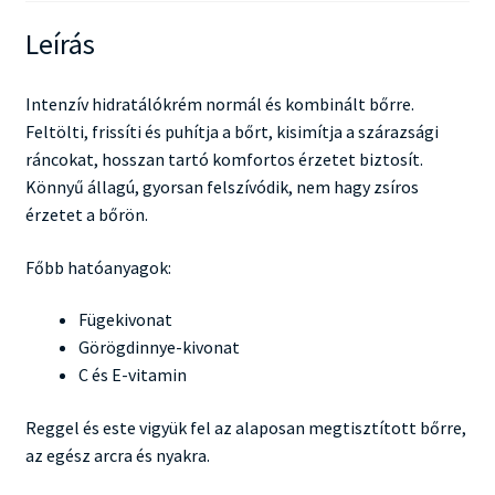
Leírás
Intenzív hidratálókrém normál és kombinált bőrre.
Feltölti, frissíti és puhítja a bőrt, kisimítja a szárazsági
ráncokat, hosszan tartó komfortos érzetet biztosít.
Könnyű állagú, gyorsan felszívódik, nem hagy zsíros
érzetet a bőrön.
Főbb hatóanyagok:
Fügekivonat
Görögdinnye-kivonat
C és E-vitamin
Reggel és este vigyük fel az alaposan megtisztított bőrre,
az egész arcra és nyakra.