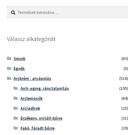
Keresés
Keresés
a
következőre:
Válassz alkategóriát
Smink
(83)
Egyéb
(5)
Arckrém - arcápolás
(516)
Anti-aging, ránctalanítás
(105)
Arclemosók
(64)
Arcradírok
(25)
Érzékeny, irritált bőrre
(31)
Fakó, fáradt bőrre
(20)