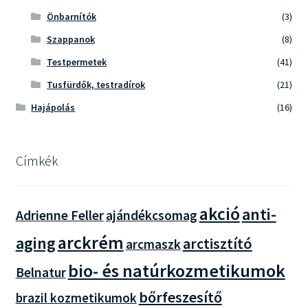
Önbarnítók
(3)
Szappanok
(8)
Testpermetek
(41)
Tusfürdők, testradírok
(21)
Hajápolás
(16)
Címkék
akció
anti-
Adrienne Feller
ajándékcsomag
arckrém
aging
arctisztító
arcmaszk
bio- és natúrkozmetikumok
Belnatur
bőrfeszesítő
brazil kozmetikumok