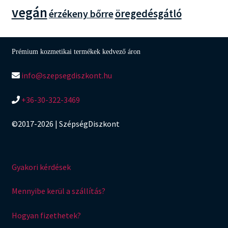
vegán
öregedésgátló
érzékeny bőrre
Prémium kozmetikai termékek kedvező áron
info@szepsegdiszkont.hu
+36-30-322-3469
©2017-2026 | SzépségDiszkont
Gyakori kérdések
Mennyibe kerül a szállítás?
Hogyan fizethetek?