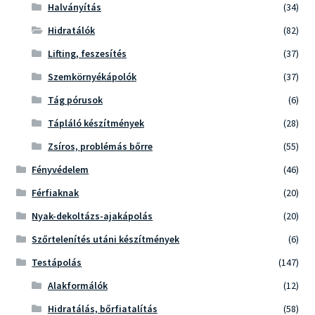
Halványítás
(34)
Hidratálók
(82)
Lifting, feszesítés
(37)
Szemkörnyékápolók
(37)
Tág pórusok
(6)
Tápláló készítmények
(28)
Zsíros, problémás bőrre
(55)
Fényvédelem
(46)
Férfiaknak
(20)
Nyak-dekoltázs-ajakápolás
(20)
Szőrtelenítés utáni készítmények
(6)
Testápolás
(147)
Alakformálók
(12)
Hidratálás, bőrfiatalítás
(58)