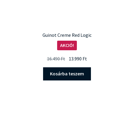
Guinot Creme Red Logic
AKCIÓ!
Original
Current
16.490
Ft
13.990
Ft
price
price
was:
is:
Kosárba teszem
16.490 Ft.
13.990 Ft.