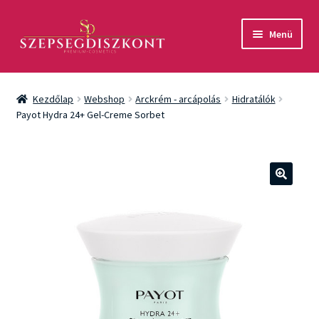
Ugrás
Kilépés
Menü
a
a
navigációhoz
tartalomba
Akció
Kezdőlap
Webshop
Arckrém - arcápolás
Hidratálók
Csomagok
Payot Hydra 24+ Gel-Creme Sorbet
Arcápolás
Testápolás
🔍
Fényvédelem
Férfiaknak
Márkák