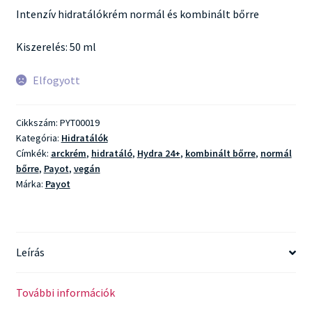
Intenzív hidratálókrém normál és kombinált bőrre
Kiszerelés: 50 ml
Elfogyott
Cikkszám:
PYT00019
Kategória:
Hidratálók
Címkék:
arckrém
,
hidratáló
,
Hydra 24+
,
kombinált bőrre
,
normál
bőrre
,
Payot
,
vegán
Márka:
Payot
Leírás
További információk