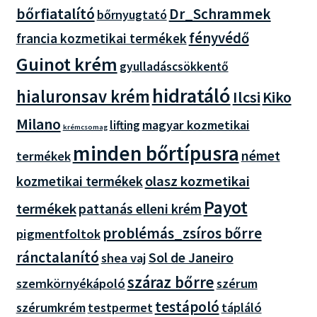
bőrfiatalító
Dr_Schrammek
bőrnyugtató
fényvédő
francia kozmetikai termékek
Guinot krém
gyulladáscsökkentő
hidratáló
hialuronsav krém
Ilcsi
Kiko
Milano
magyar kozmetikai
lifting
krémcsomag
minden bőrtípusra
német
termékek
olasz kozmetikai
kozmetikai termékek
Payot
termékek
pattanás elleni krém
problémás_zsíros bőrre
pigmentfoltok
ránctalanító
Sol de Janeiro
shea vaj
száraz bőrre
szemkörnyékápoló
szérum
testápoló
szérumkrém
testpermet
tápláló