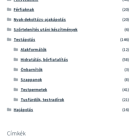
Férfiaknak
(20)
Nyak-dekoltázs-ajakápolás
(20)
Szőrtelenítés utáni készítmények
(6)
Testápolás
(146)
Alakformálók
(12)
Hidratálás, bőrfiatalítás
(58)
Önbarnítók
(3)
Szappanok
(8)
Testpermetek
(41)
Tusfürdők, testradírok
(21)
Hajápolás
(16)
Címkék