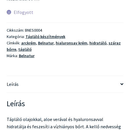
Elfogyott
Cikkszám:
BNES0004
Kategória:
Tápláló készítmények
Címkék:
arckrém
,
Belnatur
,
hialuronsav krém
,
hidratáló
,
száraz
bőrre
,
tápláló
Márka:
Belnatur
Leírás
Leírás
Tápláló olajokkal, aloe verával és hyaluronsavval
hidratálja és feszesíti a vízhiányos bőrt. A kellő nedvesség