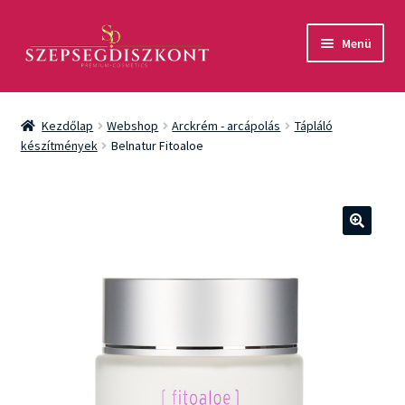
Ugrás
Kilépés
Menü
a
a
navigációhoz
tartalomba
Akció
Kezdőlap
Webshop
Arckrém - arcápolás
Tápláló
Csomagok
készítmények
Belnatur Fitoaloe
Arcápolás
Testápolás
🔍
Fényvédelem
Férfiaknak
Márkák