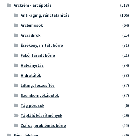
Arckrém - arcápolás
(518)
Anti-aging, ránctalanítás
(106)
Arclemosók
(64)
Arcradírok
(25)
Érzékeny, irritált bőrre
(31)
Fakó, fáradt bőrre
(21)
Halványítás
(34)
Hidratálók
(83)
Lifting, feszesítés
(37)
Szemkörnyékápolók
(37)
Tág pórusok
(6)
Tápláló készítmények
(29)
Zsíros, problémás bőrre
(55)
Fényvédelem
(46)