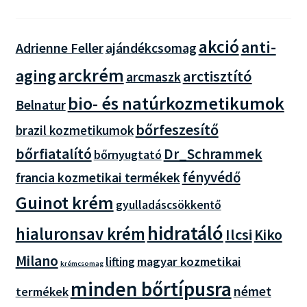
akció
anti-
Adrienne Feller
ajándékcsomag
arckrém
aging
arctisztító
arcmaszk
bio- és natúrkozmetikumok
Belnatur
bőrfeszesítő
brazil kozmetikumok
bőrfiatalító
Dr_Schrammek
bőrnyugtató
fényvédő
francia kozmetikai termékek
Guinot krém
gyulladáscsökkentő
hidratáló
hialuronsav krém
Ilcsi
Kiko
Milano
magyar kozmetikai
lifting
krémcsomag
minden bőrtípusra
német
termékek