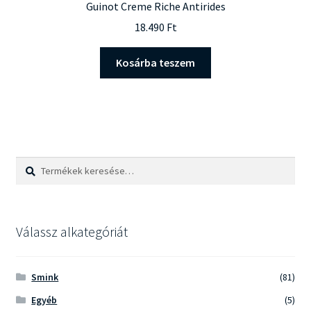
Guinot Creme Riche Antirides
18.490
Ft
Kosárba teszem
Keresés
Keresés
a
következőre:
Válassz alkategóriát
Smink
(81)
Egyéb
(5)