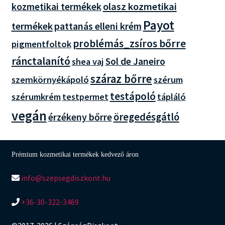
olasz kozmetikai
kozmetikai termékek
Payot
termékek
pattanás elleni krém
problémás_zsíros bőrre
pigmentfoltok
ránctalanító
Sol de Janeiro
shea vaj
száraz bőrre
szemkörnyékápoló
szérum
testápoló
szérumkrém
tápláló
testpermet
vegán
öregedésgátló
érzékeny bőrre
Prémium kozmetikai termékek kedvező áron
info@szepsegdiszkont.hu
+36-30-322-3469