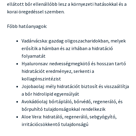
ellátott bőr ellenállóbb lesz a környezeti hatásokkal és a
korai öregedéssel szemben.
Főbb hatóanyagok:
Vadárvácska: gazdag oligoszacharidokban, melyek
erősítik a hámban és az irhában a hidratáció
folyamatát
Hyaluronsav: nedvességmegkötő és hosszan tartó
hidratációt eredményez, serkenti a
kollagénszintézist
Jojobaolaj: mély hidratációt biztosít és visszaállítja
a bőr hidrolipid egyensúlyát
Avokádóolaj: bőrtápláló, bőrvédő, regeneráló, és
bőrpuhító tulajdonságokkal rendelkezik
Aloe Vera: hidratáló, regeneráló, sebgyógyító,
irritációcsökkentő tulajdonságú