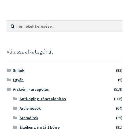
Keresés
Keresés
a
következőre:
Válassz alkategóriát
Smink
(83)
Egyéb
(5)
Arckrém - arcápolás
(518)
Anti-aging, ránctalanítás
(106)
Arclemosók
(64)
Arcradírok
(25)
Érzékeny, irritált bőrre
(31)