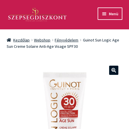
Ugrás
Kilépés
Menü
a
a
navigációhoz
tartalomba
Akció
Kezdőlap
Webshop
Fényvédelem
Guinot Sun Logic Age
Csomagok
Sun Creme Solaire Anti-Age Visage SPF30
Arcápolás
Testápolás
🔍
Fényvédelem
Férfiaknak
Márkák