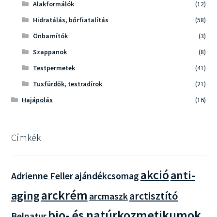
Alakformálók
(12)
Hidratálás, bőrfiatalítás
(58)
Önbarnítók
(3)
Szappanok
(8)
Testpermetek
(41)
Tusfürdők, testradírok
(21)
Hajápolás
(16)
Címkék
akció
anti-
Adrienne Feller
ajándékcsomag
arckrém
aging
arctisztító
arcmaszk
bio- és natúrkozmetikumok
Belnatur