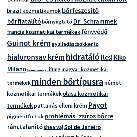
bőrfeszesítő
brazil kozmetikumok
bőrfiatalító
Dr_Schrammek
bőrnyugtató
fényvédő
francia kozmetikai termékek
Guinot krém
gyulladáscsökkentő
hidratáló
hialuronsav krém
Ilcsi
Kiko
Milano
magyar kozmetikai
lifting
krémcsomag
minden bőrtípusra
német
termékek
olasz kozmetikai
kozmetikai termékek
Payot
termékek
pattanás elleni krém
problémás_zsíros bőrre
pigmentfoltok
ránctalanító
Sol de Janeiro
shea vaj