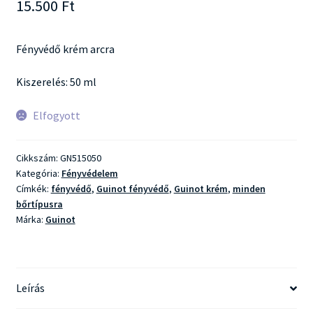
15.500
Ft
Fényvédő krém arcra
Kiszerelés: 50 ml
Elfogyott
Cikkszám:
GN515050
Kategória:
Fényvédelem
Címkék:
fényvédő
,
Guinot fényvédő
,
Guinot krém
,
minden
bőrtípusra
Márka:
Guinot
Leírás