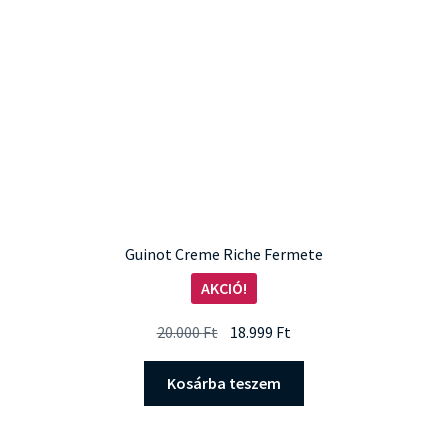
Guinot Creme Riche Fermete
AKCIÓ!
Original
Current
20.000
Ft
18.999
Ft
price
price
was:
is:
Kosárba teszem
20.000 Ft.
18.999 Ft.