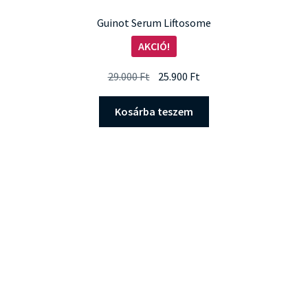
Guinot Serum Liftosome
AKCIÓ!
Original
Current
29.000
Ft
25.900
Ft
price
price
was:
is:
Kosárba teszem
29.000 Ft.
25.900 Ft.