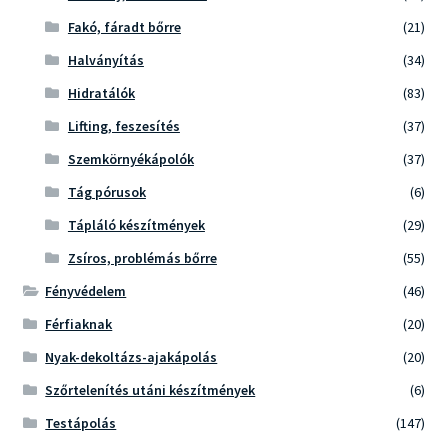
Fakó, fáradt bőrre
(21)
Halványítás
(34)
Hidratálók
(83)
Lifting, feszesítés
(37)
Szemkörnyékápolók
(37)
Tág pórusok
(6)
Tápláló készítmények
(29)
Zsíros, problémás bőrre
(55)
Fényvédelem
(46)
Férfiaknak
(20)
Nyak-dekoltázs-ajakápolás
(20)
Szőrtelenítés utáni készítmények
(6)
Testápolás
(147)