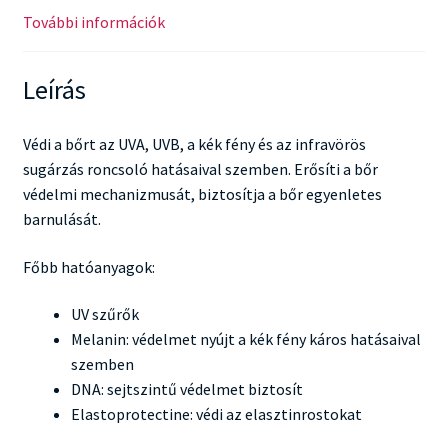
További információk
Leírás
Védi a bőrt az UVA, UVB, a kék fény és az infravörös
sugárzás roncsoló hatásaival szemben. Erősíti a bőr
védelmi mechanizmusát, biztosítja a bőr egyenletes
barnulását.
Főbb hatóanyagok:
UV szűrők
Melanin: védelmet nyújt a kék fény káros hatásaival
szemben
DNA: sejtszintű védelmet biztosít
Elastoprotectine: védi az elasztinrostokat