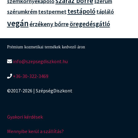
száraz bőrre
szemkörnyékápoló
szérum
testápoló
szérumkrém
testpermet
tápláló
vegán
öregedésgátló
érzékeny bőrre
Prémium kozmetikai termékek kedvező áron
info@szepsegdiszkont.hu
+36-30-322-3469
©2017-2026 | SzépségDiszkont
Gyakori kérdések
Mennyibe kerül a szállítás?