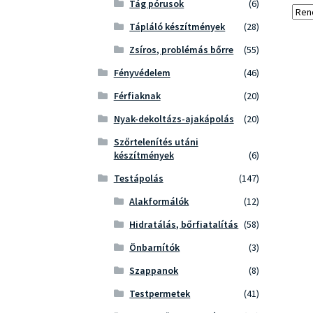
Tág pórusok
(6)
Tápláló készítmények
(28)
Zsíros, problémás bőrre
(55)
Fényvédelem
(46)
Férfiaknak
(20)
Nyak-dekoltázs-ajakápolás
(20)
Szőrtelenítés utáni
készítmények
(6)
Testápolás
(147)
Alakformálók
(12)
Hidratálás, bőrfiatalítás
(58)
Önbarnítók
(3)
Szappanok
(8)
Testpermetek
(41)