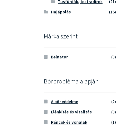
Tusfürdők, testradírok
(21)
Hajápolás
(16)
Márka szerint
Belnatur
(3)
Bőrprobléma alapján
A bőr védelme
(2)
Élénkítés és vitalitás
(3)
Ráncok és vonalak
(1)