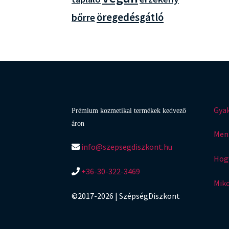
öregedésgátló
bőrre
Gyak
Prémium kozmetikai termékek kedvező
áron
Menn
info@szepsegdiszkont.hu
Hogy
+36-30-322-3469
Mik
©2017-2026 | SzépségDiszkont