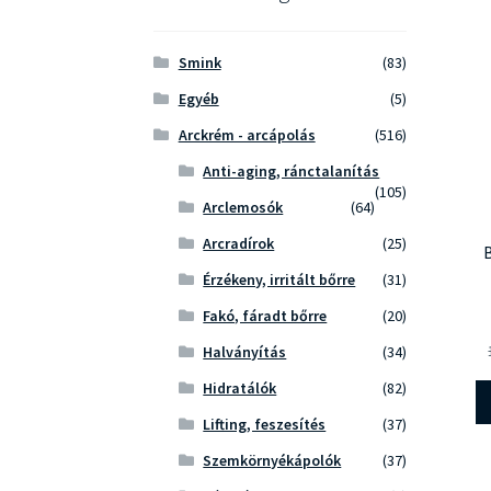
Smink
(83)
Egyéb
(5)
Arckrém - arcápolás
(516)
Anti-aging, ránctalanítás
(105)
Arclemosók
(64)
Arcradírok
(25)
Érzékeny, irritált bőrre
(31)
Fakó, fáradt bőrre
(20)
Halványítás
(34)
Hidratálók
(82)
Lifting, feszesítés
(37)
Szemkörnyékápolók
(37)