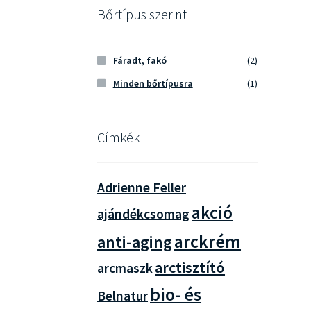
Bőrtípus szerint
Fáradt, fakó
(2)
Minden bőrtípusra
(1)
Címkék
Adrienne Feller
akció
ajándékcsomag
arckrém
anti-aging
arctisztító
arcmaszk
bio- és
Belnatur