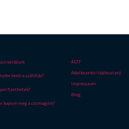
ÁSZF
ori kérdések
Adatkezelési tájékoztató
yibe kerül a szállítás?
Impresszum
an fizethetek?
Blog
or kapom meg a csomagom?