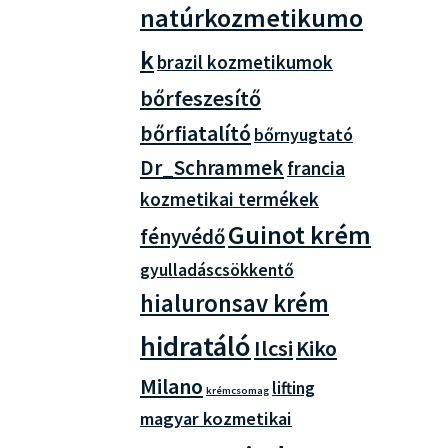
natúrkozmetikumo
k
brazil kozmetikumok
bőrfeszesítő
bőrfiatalító
bőrnyugtató
Dr_Schrammek
francia
kozmetikai termékek
Guinot krém
fényvédő
gyulladáscsökkentő
hialuronsav krém
hidratáló
Ilcsi
Kiko
Milano
lifting
krémcsomag
magyar kozmetikai