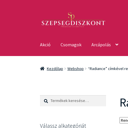
Ugrás
Kilépés
a
a
navigációhoz
tartalomba
Akció
Csomagok
Arcápolás
Kezdőlap
Webshop
“Radiance” címkével r
R
Keresés
Keresés
a
következőre:
Válassz alkategóriát