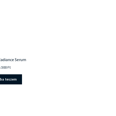
y
Radiance Serum
5.500
Ft
rba teszem