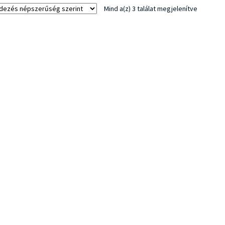
Sorted
Mind a(z) 3 találat megjelenítve
by
popularit