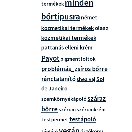
minden
termékek
bőrtípusra
német
olasz
kozmetikai termékek
kozmetikai termékek
pattanás elleni krém
Payot
pigmentfoltok
problémás_zsíros bőrre
ránctalanító
Sol
shea vaj
de Janeiro
száraz
szemkörnyékápoló
bőrre
szérum
szérumkrém
testápoló
testpermet
vegán
érzékeny
tápláló