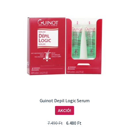
Guinot Depil Logic Serum
AKCIÓ!
Original
Current
7.490
Ft
6.480
Ft