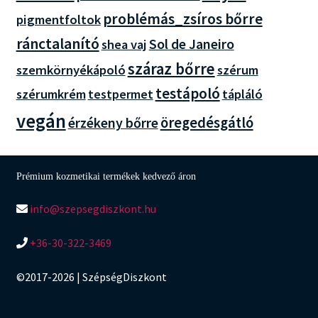
problémás_zsíros bőrre
pigmentfoltok
ránctalanító
Sol de Janeiro
shea vaj
száraz bőrre
szemkörnyékápoló
szérum
testápoló
szérumkrém
testpermet
tápláló
vegán
öregedésgátló
érzékeny bőrre
Prémium kozmetikai termékek kedvező áron
info@szepsegdiszkont.hu
+36-30-322-3469
©2017-2026 | SzépségDiszkont