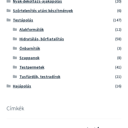
Nyak-dekoltázs-ajakápolás
(20)
Szőrtelenítés utáni készítmények
(6)
Testápolás
(147)
Alakformálók
(12)
Hidratálás, bőrfiatalítás
(58)
Önbarnítók
(3)
Szappanok
(8)
Testpermetek
(41)
Tusfürdők, testradírok
(21)
Hajápolás
(16)
Címkék