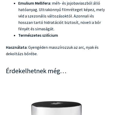
Emulium Mellifera
: méh- és jojobaviaszból álló
hatóanyag. Ultrakönnyű filmréteget képez, mely
véd a szezonális változásoktól. Azonnali és
hosszan tartó hidratációt biztosít, növeli a bőr
fényét és simaságát.
Természetes szilícium
Használata
: Gyengéden masszírozzuk az arc, nyak és
dekoltázs bőrébe.
Érdekelhetnek még…