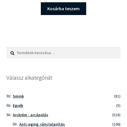
price
price
was:
is:
Kosárba teszem
7.490 Ft.
6.480 Ft.
Keresés
Keresés
a
következőre:
Válassz alkategóriát
Smink
(81)
Egyéb
(5)
Arckrém - arcápolás
(518)
Anti-aging, ránctalanítás
(106)