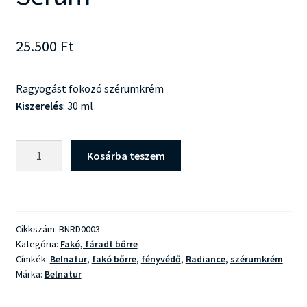
25.500
Ft
Ragyogást fokozó szérumkrém
Kiszerelés
: 30 ml
Belnatur
Kosárba teszem
Radiance
Serum
mennyiség
Cikkszám:
BNRD0003
Kategória:
Fakó, fáradt bőrre
Címkék:
Belnatur
,
fakó bőrre
,
fényvédő
,
Radiance
,
szérumkrém
Márka:
Belnatur