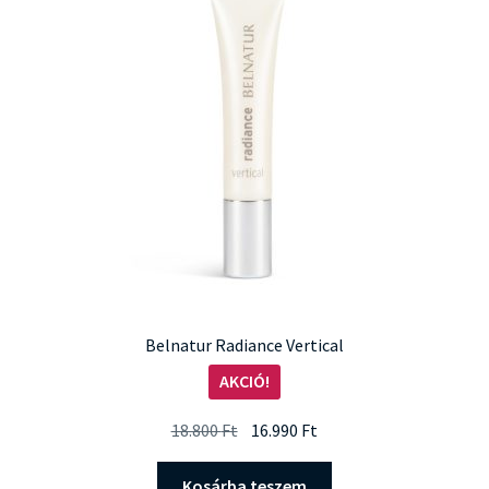
Belnatur Radiance Vertical
AKCIÓ!
Original
Current
18.800
Ft
16.990
Ft
price
price
was:
is:
Kosárba teszem