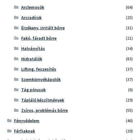
Arclemosók
(64)
Arcradírok
(25)
Érzékeny, irritált bőrre
(31)
Fakó, fáradt bőrre
(21)
Halványítás
(34)
Hidratálók
(83)
Lifting, feszesítés
(37)
Szemkörnyékápolók
(37)
Tág pórusok
(6)
Tápláló készítmények
(29)
Zsíros, problémás bőrre
(55)
Fényvédelem
(46)
Férfiaknak
(20)