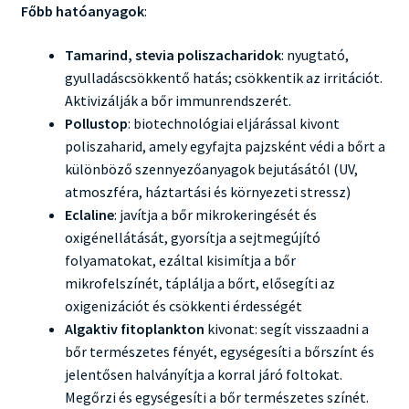
Főbb hatóanyagok
:
Tamarind, stevia poliszacharidok
: nyugtató,
gyulladáscsökkentő hatás; csökkentik az irritációt.
Aktivizálják a bőr immunrendszerét.
Pollustop
: biotechnológiai eljárással kivont
poliszaharid, amely egyfajta pajzsként védi a bőrt a
különböző szennyezőanyagok bejutásától (UV,
atmoszféra, háztartási és környezeti stressz)
Eclaline
: javítja a bőr mikrokeringését és
oxigénellátását, gyorsítja a sejtmegújító
folyamatokat, ezáltal kisimítja a bőr
mikrofelszínét, táplálja a bőrt, elősegíti az
oxigenizációt és csökkenti érdességét
Algaktiv fitoplankton
kivonat: segít visszaadni a
bőr természetes fényét, egységesíti a bőrszínt és
jelentősen halványítja a korral járó foltokat.
Megőrzi és egységesíti a bőr természetes színét.