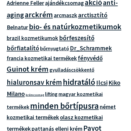
akció
anti-
Adrienne Feller
ajándékcsomag
arckrém
aging
arctisztító
arcmaszk
bio- és natúrkozmetikumok
Belnatur
bőrfeszesítő
brazil kozmetikumok
bőrfiatalító
Dr_Schrammek
bőrnyugtató
fényvédő
francia kozmetikai termékek
Guinot krém
gyulladáscsökkentő
hidratáló
hialuronsav krém
Ilcsi
Kiko
Milano
magyar kozmetikai
lifting
krémcsomag
minden bőrtípusra
német
termékek
olasz kozmetikai
kozmetikai termékek
Payot
termékek
pattanás elleni krém