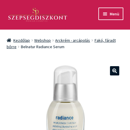
Ugrás
Kilépés
Menü
a
a
navigációhoz
tartalomba
Akció
Kezdőlap
Webshop
Arckrém - arcápolás
Fakó, fáradt
Csomagok
bőrre
Belnatur Radiance Serum
Arcápolás
Testápolás
🔍
Fényvédelem
Férfiaknak
Márkák