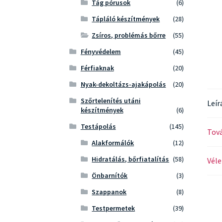
Tág pórusok
(6)
Tápláló készítmények
(28)
Zsíros, problémás bőrre
(55)
Fényvédelem
(45)
Férfiaknak
(20)
Nyak-dekoltázs-ajakápolás
(20)
Szőrtelenítés utáni
Leír
készítmények
(6)
Testápolás
(145)
Tová
Alakformálók
(12)
Hidratálás, bőrfiatalítás
(58)
Véle
Önbarnítók
(3)
Szappanok
(8)
Testpermetek
(39)