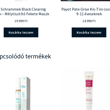
 Schrammek Black Clearing
Payot Pate Grise Kis-Tini cs
 – Mélytisztító Fekete Maszk
9-11 éveseknek
19.999
Ft
14.990
Ft
Kosárba teszem
Kosárba teszem
pcsolódó termékek