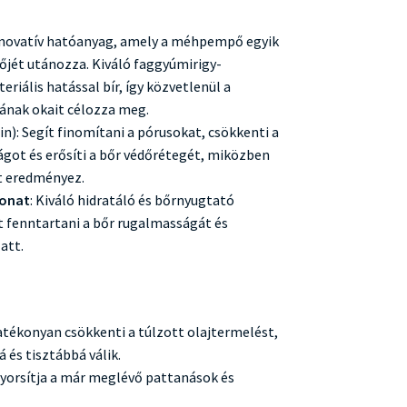
nnovatív hatóanyag, amely a méhpempő egyik
jét utánozza. Kiváló faggyúmirigy-
eriális hatással bír, így közvetlenül a
ának okait célozza meg.
n): Segít finomítani a pórusokat, csökkenti a
ágot és erősíti a bőr védőrétegét, miközben
t eredményez.
vonat
: Kiváló hidratáló és bőrnyugtató
t fenntartani a bőr rugalmasságát és
att.
atékonyan csökkenti a túlzott olajtermelést,
 és tisztábbá válik.
Gyorsítja a már meglévő pattanások és
.