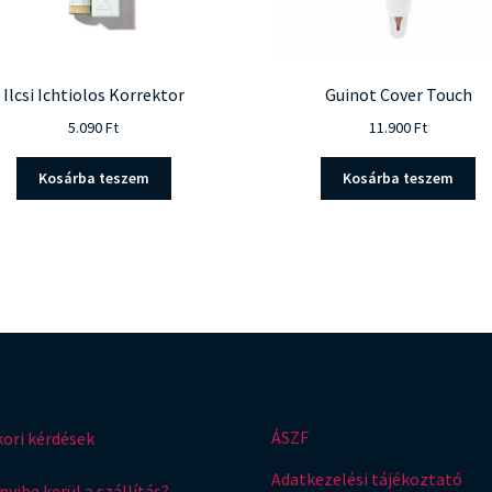
Ilcsi Ichtiolos Korrektor
Guinot Cover Touch
5.090
Ft
11.900
Ft
Kosárba teszem
Kosárba teszem
ÁSZF
ori kérdések
Adatkezelési tájékoztató
yibe kerül a szállítás?