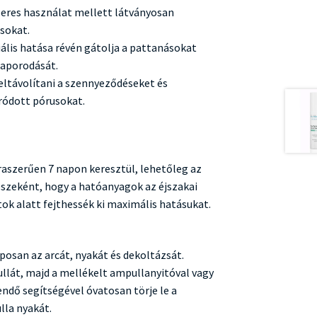
zeres használat mellett látványosan
sokat.
iális hatása révén gátolja a pattanásokat
aporodását.
 eltávolítani a szennyeződéseket és
áródott pórusokat.
aszerűen 7 napon keresztül, lehetőleg az
részeként, hogy a hatóanyagok az éjszakai
ok alatt fejthessék ki maximális hatásukat.
posan az arcát, nyakát és dekoltázsát.
llát, majd a mellékelt ampullanyitóval vagy
ndő segítségével óvatosan törje le a
lla nyakát.