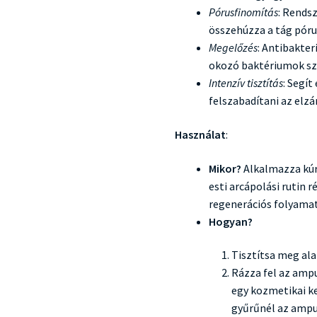
Pórusfinomítás
: Rends
összehúzza a tág póru
Megelőzés
: Antibakter
okozó baktériumok sz
Intenzív tisztítás
: Segít
felszabadítani az elz
Használat
:
Mikor?
Alkalmazza kúr
esti arcápolási rutin 
regenerációs folyamat
Hogyan?
Tisztítsa meg ala
Rázza fel az ampu
egy kozmetikai ke
gyűrűnél az ampu