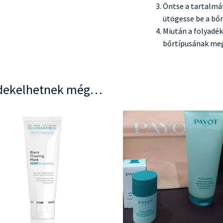
Öntse a tartalmá
ütögesse be a bőr
Miután a folyadék 
bőrtípusának meg
dekelhetnek még…