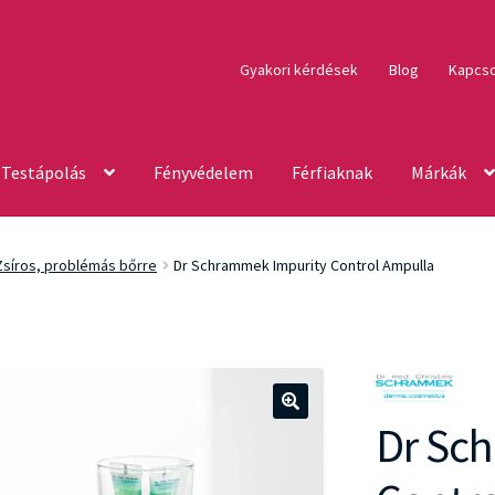
Gyakori kérdések
Blog
Kapcso
Testápolás
Fényvédelem
Férfiaknak
Márkák
Zsíros, problémás bőrre
Dr Schrammek Impurity Control Ampulla
Dr Sc
🔍