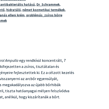
,
antibakteriális hatású
,
Dr_Schrammek
,
ntő
,
hidratáló
,
német kozmetikai termékek
,
anás elleni krém
,
problémás_zsíros bőrre
mmek
rol Ampulla
egy rendkívül koncentrált, 7
kifejezetten a zsíros, tisztátalan és
nyeire fejlesztettek ki. Ez a célzott kezelés
visszanyerni az arcbőr egyensúlyát,
és megakadályozva az újabb bőrhibák
ril, tiszta hatóanyagai mélyen felszívódva
t, anélkül, hogy kiszárítanák a bőrt.