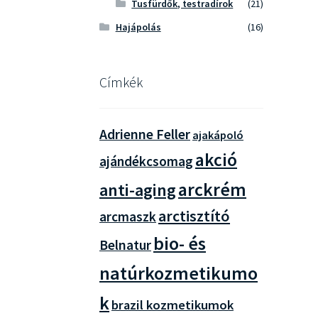
Tusfürdők, testradírok
(21)
Hajápolás
(16)
Címkék
Adrienne Feller
ajakápoló
akció
ajándékcsomag
arckrém
anti-aging
arctisztító
arcmaszk
bio- és
Belnatur
natúrkozmetikumo
k
brazil kozmetikumok