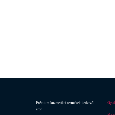
Gyak
Prémium kozmetikai termékek kedvező
áron
Menn