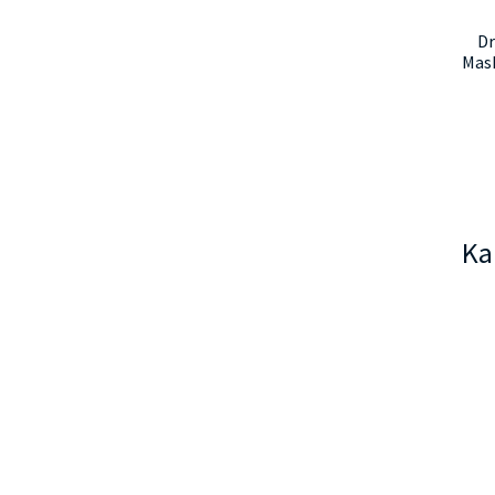
Dr
Mask
Ka