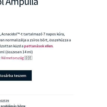
l Ampulla
, Acnacidol™-t tartalmazó 7 napos kúra,
n normalizálja a zsíros bőrt, összehúzza a
lzottan küzd a
pattanások ellen
.
2 ml (összesen 14 ml)
:
Németország
🇩🇪
Kosárba teszem
02539
, problémás bőrre