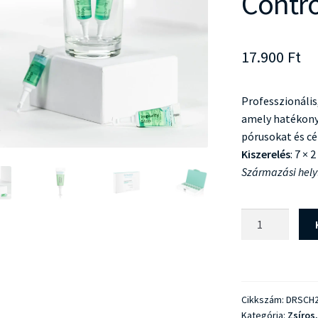
Contro
17.900
Ft
Professzionális
amely hatékonya
pórusokat és cé
Kiszerelés
: 7 × 
Származási hely
Dr
Schrammek
Impurity
Control
Ampulla
Cikkszám:
DRSCH2
mennyiség
Kategória:
Zsíros