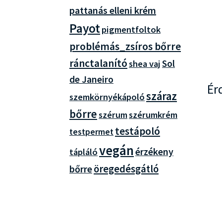
pattanás elleni krém
Payot
pigmentfoltok
problémás_zsíros bőrre
ránctalanító
Sol
shea vaj
de Janeiro
Ér
száraz
szemkörnyékápoló
bőrre
szérum
szérumkrém
testápoló
testpermet
vegán
érzékeny
tápláló
bőrre
öregedésgátló