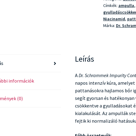
Címkék:
ampulla
gyulladáscsökke
Niacinamid
,
patt
Márka:
Dr. Schra
Leírás
ás
A
Dr. Schrammek Impurity Cont
bbi információk
napos intenzív kúra, amelyet 
pattanásokra hajlamos bőr igé
segít gyorsan és hatékonyan 
mények (0)
csökkentve a gyulladásokat 
kialakulását. Az ampullák ste
fejtik ki normalizáló hatásuka
Főbb összetevők
: