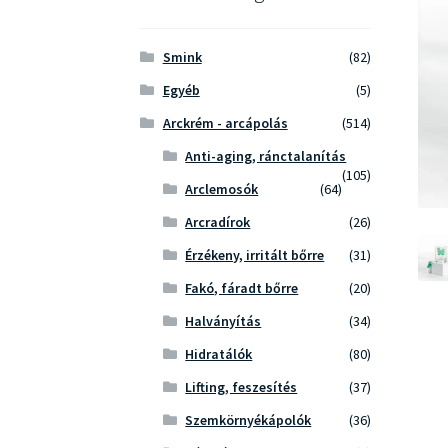
Smink
(82)
Egyéb
(5)
Arckrém - arcápolás
(514)
Anti-aging, ránctalanítás
(105)
Arclemosók
(64)
Arcradírok
(26)
Érzékeny, irritált bőrre
(31)
Fakó, fáradt bőrre
(20)
Halványítás
(34)
Hidratálók
(80)
Lifting, feszesítés
(37)
Szemkörnyékápolók
(36)