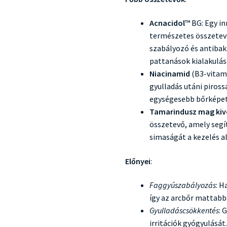
Acnacidol
™ BG: Egy i
természetes összetevő
szabályozó és antibakt
pattanások kialakulás
Niacinamid
(B3-vitami
gyulladás utáni piross
egységesebb bőrképe
Tamarindusz mag ki
összetevő, amely segí
simaságát a kezelés al
Előnyei
:
Faggyúszabályozás
: H
így az arcbőr mattabbá
Gyulladáscsökkentés
: 
irritációk gyógyulását