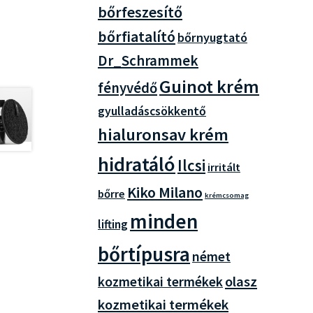
bőrfeszesítő
bőrfiatalító
bőrnyugtató
Dr_Schrammek
Guinot krém
fényvédő
gyulladáscsökkentő
hialuronsav krém
hidratáló
Ilcsi
irritált
Kiko Milano
bőrre
krémcsomag
minden
lifting
bőrtípusra
német
olasz
kozmetikai termékek
kozmetikai termékek