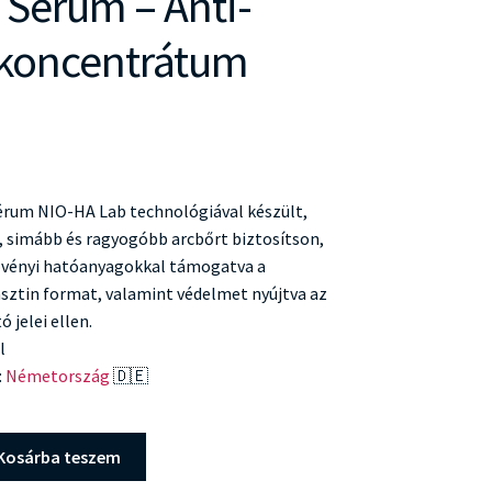
 Serum – Anti-
 koncentrátum
érum NIO-HA Lab technológiával készült,
 simább és ragyogóbb arcbőrt biztosítson,
vényi hatóanyagokkal támogatva a
asztin format, valamint védelmet nyújtva az
 jelei ellen.
l
:
Németország
🇩🇪
Kosárba teszem