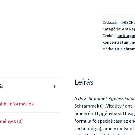
Ageless
Future
Serum
Cikkszám:
DRSCH2
–
Kategória:
Anti-a
Anti-
Címkék:
anti-agi
aging
koncentrátum
,
n
koncentrátum
Márka:
Dr. Schra
mennyiség
Leírás
ás
A
Dr. Schrammek Ageless Futur
bbi információk
Schrammek új „Vitality / ant
amely érett, igénybe vett vag
formula fő specialitása az e
mények (0)
technológia), amely mélyen h