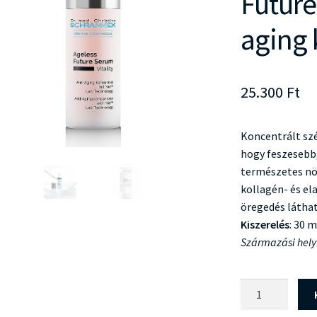
Future
aging
25.300
Ft
Koncentrált sz
hogy feszesebb,
természetes nö
kollagén- és el
öregedés látható
Kiszerelés
: 30 m
Származási hely
Dr
Schrammek