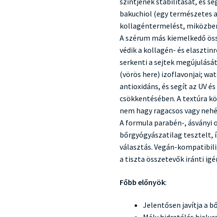
szintjének stabilitását, és se
bakuchiol (egy természetes al
kollagéntermelést, miközben
A szérum más kiemelkedő össz
védik a kollagén- és elasztin
serkenti a sejtek megújulását 
(vörös here) izoflavonjai; w
antioxidáns, és segít az UV é
csökkentésében. A textúra kö
nem hagy ragacsos vagy nehé
A formula parabén-, ásványi 
bőrgyógyászatilag tesztelt, 
választás. Vegán-kompatibil
a tiszta összetevők iránti igé
Főbb előnyök
:
Jelentősen javítja a bő