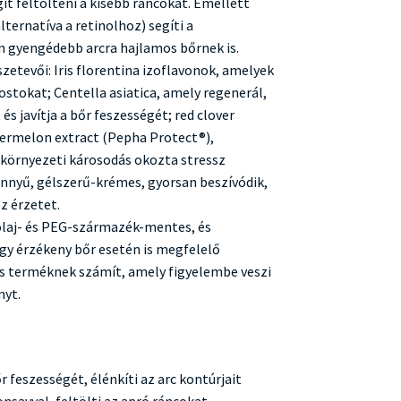
gít feltölteni a kisebb ráncokat. Emellett
ternatíva a retinolhoz) segíti a
 gyengédebb arcra hajlamos bőrnek is.
etevői: Iris florentina izoflavonok, amelyek
rostokat; Centella asiatica, amely regenerál,
és javítja a bőr feszességét; red clover
atermelon extract (Pepha Protect®),
s környezeti károsodás okozta stressz
nnyű, gélszerű-krémes, gyorsan beszívódik,
z érzetet.
olaj- és PEG-származék-mentes, és
így érzékeny bőr esetén is megfelelő
is terméknek számít, amely figyelembe veszi
nyt.
r feszességét, élénkíti az arc kontúrjait