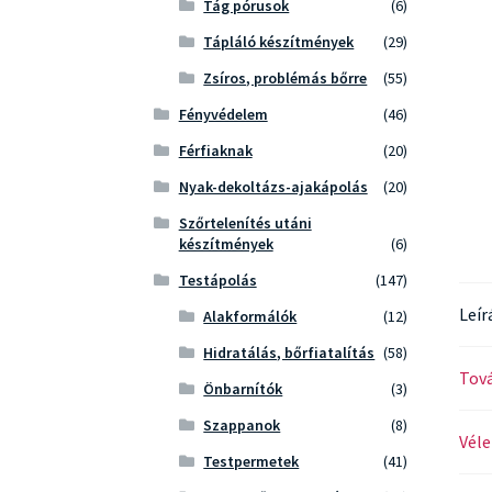
Tág pórusok
(6)
Tápláló készítmények
(29)
Zsíros, problémás bőrre
(55)
Fényvédelem
(46)
Férfiaknak
(20)
Nyak-dekoltázs-ajakápolás
(20)
Szőrtelenítés utáni
készítmények
(6)
Testápolás
(147)
Leír
Alakformálók
(12)
Hidratálás, bőrfiatalítás
(58)
Tová
Önbarnítók
(3)
Szappanok
(8)
Véle
Testpermetek
(41)