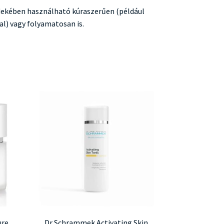
dekében használható kúraszerűen (például
l) vagy folyamatosan is.
ure
Dr Schrammek Activating Skin