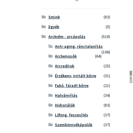
Smink
(83)
Egyéb
(5)
Arckrém - arcápolás
(518)
Anti-aging, ránctalanítás
(106)
Arclemosók
(64)
Arcradírok
(25)
Érzékeny, irritált bőrre
(31)
Fakó, fáradt bőrre
(21)
Halványítás
(34)
Hidratálók
(83)
Lifting, feszesítés
(37)
Szemkörnyékápolók
(37)