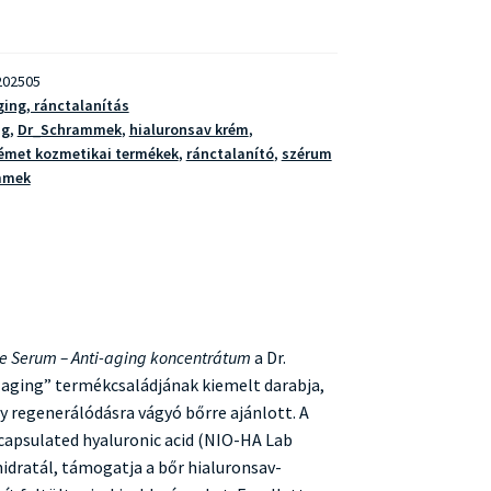
02505
ging, ránctalanítás
ng
,
Dr_Schrammek
,
hialuronsav krém
,
émet kozmetikai termékek
,
ránctalanító
,
szérum
mmek
e Serum – Anti-aging koncentrátum
a Dr.
i-aging” termékcsaládjának kiemelt darabja,
y regenerálódásra vágyó bőrre ajánlott. A
ncapsulated hyaluronic acid (NIO-HA Lab
idratál, támogatja a bőr hialuronsav-