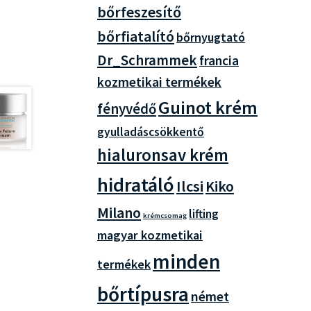
bőrfeszesítő
bőrfiatalító
bőrnyugtató
Dr_Schrammek
francia
kozmetikai termékek
Guinot krém
fényvédő
gyulladáscsökkentő
hialuronsav krém
hidratáló
Ilcsi
Kiko
Milano
lifting
krémcsomag
magyar kozmetikai
minden
termékek
bőrtípusra
német