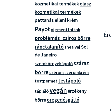
olasz
kozmetikai termékek
kozmetikai termékek
pattanás elleni krém
Payot
pigmentfoltok
Ér
problémás_zsíros bőrre
ránctalanító
Sol
shea vaj
de Janeiro
száraz
szemkörnyékápoló
bőrre
szérum
szérumkrém
testápoló
testpermet
vegán
érzékeny
tápláló
öregedésgátló
bőrre