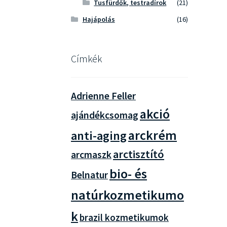
Tusfürdők, testradírok
(21)
Hajápolás
(16)
Címkék
Adrienne Feller
akció
ajándékcsomag
arckrém
anti-aging
arctisztító
arcmaszk
bio- és
Belnatur
natúrkozmetikumo
k
brazil kozmetikumok