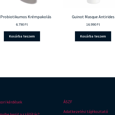
i Probiotikumos Krémpakolás
Guinot Masque Antirides
6.790
Ft
16.990
Ft
Kosárba teszem
Kosárba teszem
ÁSZF
ori kérdések
Adatkezelési tájékoztató
yibe kerül a szállítás?