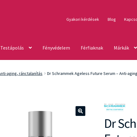
Gyakori kérdések
Blog
Kapcso
Testápolás
Fényvédelem
Férfiaknak
Márkák
Anti-aging, ránctalanítás
Dr Schrammek Ageless Future Serum – Anti-agin
Dr Sc
🔍