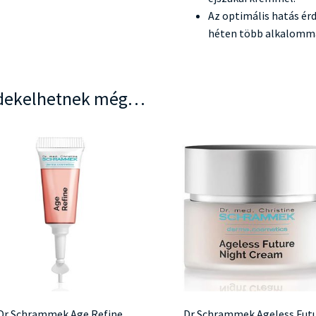
Az optimális hatás ér
héten több alkalomma
dekelhetnek még…
Dr Schrammek Age Refine
Dr Schrammek Ageless Fut