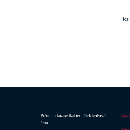
Ilcs
Gyak
Prémium kozmetikai termékek kedvező
áron
Menn