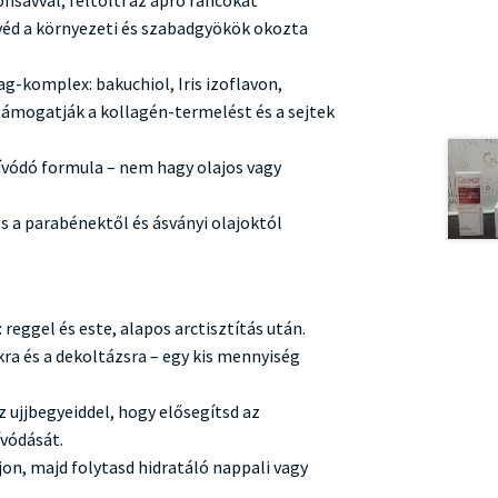
onsavval, feltölti az apró ráncokat
véd a környezeti és szabadgyökök okozta
-komplex: bakuchiol, Iris izoflavon,
 támogatják a kollagén-termelést és a sejtek
vódó formula – nem hagy olajos vagy
 a parabénektől és ásványi olajoktól
 reggel és este, alapos arctisztítás után.
akra és a dekoltázsra – egy kis mennyiség
 ujjbegyeiddel, hogy elősegítsd az
ívódását.
on, majd folytasd hidratáló nappali vagy