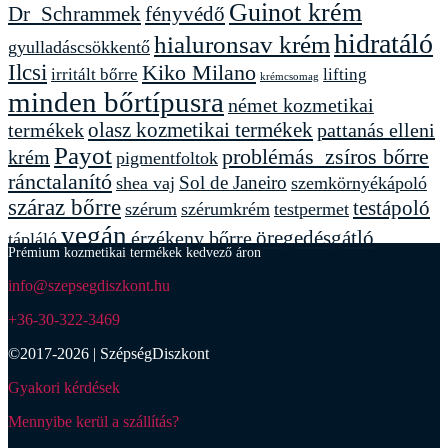
Guinot krém
Dr_Schrammek
fényvédő
hidratáló
hialuronsav krém
gyulladáscsökkentő
Ilcsi
Kiko Milano
lifting
irritált bőrre
krémcsomag
minden bőrtípusra
német kozmetikai
termékek
olasz kozmetikai termékek
pattanás elleni
Payot
problémás_zsíros bőrre
krém
pigmentfoltok
ránctalanító
Sol de Janeiro
shea vaj
szemkörnyékápoló
száraz bőrre
testápoló
szérum
szérumkrém
testpermet
vegán
érzékeny bőrre
öregedésgátló
tápláló
Prémium kozmetikai termékek kedvező áron
info@szepsegdiszkont.hu
+36-30-322-3469
©2017-2026 | SzépségDiszkont
Gyakori kérdések
Mennyibe kerül a szállítás?