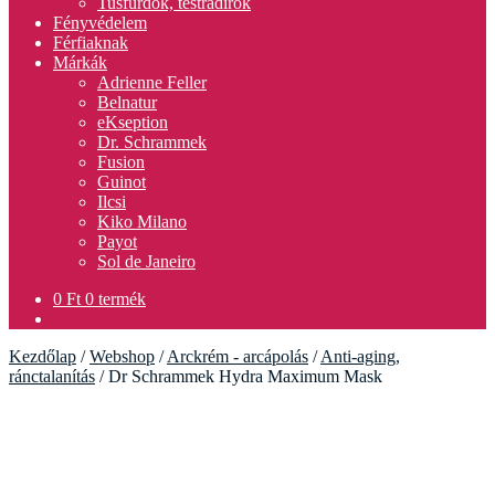
Tusfürdők, testradírok
Fényvédelem
Férfiaknak
Márkák
Adrienne Feller
Belnatur
eKseption
Dr. Schrammek
Fusion
Guinot
Ilcsi
Kiko Milano
Payot
Sol de Janeiro
0
Ft
0 termék
Kezdőlap
/
Webshop
/
Arckrém - arcápolás
/
Anti-aging,
ránctalanítás
/
Dr Schrammek Hydra Maximum Mask