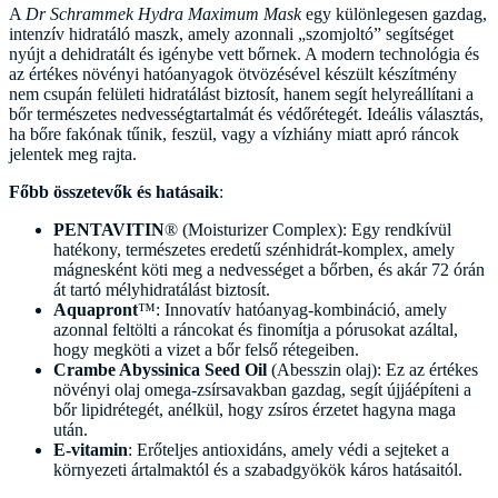
A
Dr Schrammek Hydra Maximum Mask
egy különlegesen gazdag,
intenzív hidratáló maszk, amely azonnali „szomjoltó” segítséget
nyújt a dehidratált és igénybe vett bőrnek. A modern technológia és
az értékes növényi hatóanyagok ötvözésével készült készítmény
nem csupán felületi hidratálást biztosít, hanem segít helyreállítani a
bőr természetes nedvességtartalmát és védőrétegét. Ideális választás,
ha bőre fakónak tűnik, feszül, vagy a vízhiány miatt apró ráncok
jelentek meg rajta.
Főbb összetevők és hatásaik
:
PENTAVITIN
® (Moisturizer Complex): Egy rendkívül
hatékony, természetes eredetű szénhidrát-komplex, amely
mágnesként köti meg a nedvességet a bőrben, és akár 72 órán
át tartó mélyhidratálást biztosít.
Aquapront
™: Innovatív hatóanyag-kombináció, amely
azonnal feltölti a ráncokat és finomítja a pórusokat azáltal,
hogy megköti a vizet a bőr felső rétegeiben.
Crambe Abyssinica Seed Oil
(Abesszin olaj): Ez az értékes
növényi olaj omega-zsírsavakban gazdag, segít újjáépíteni a
bőr lipidrétegét, anélkül, hogy zsíros érzetet hagyna maga
után.
E-vitamin
: Erőteljes antioxidáns, amely védi a sejteket a
környezeti ártalmaktól és a szabadgyökök káros hatásaitól.