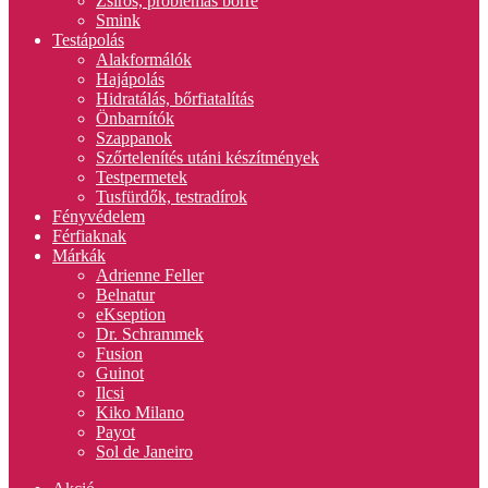
Zsíros, problémás bőrre
Smink
Testápolás
Alakformálók
Hajápolás
Hidratálás, bőrfiatalítás
Önbarnítók
Szappanok
Szőrtelenítés utáni készítmények
Testpermetek
Tusfürdők, testradírok
Fényvédelem
Férfiaknak
Márkák
Adrienne Feller
Belnatur
eKseption
Dr. Schrammek
Fusion
Guinot
Ilcsi
Kiko Milano
Payot
Sol de Janeiro