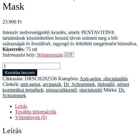
Mask
23.900
Ft
Intenzív nedvességpótló kezelés, amely PENTAVITIN®
tartalmának köszönhetően hosszú távon szünteti meg a bőr
szárazságát és feszülését, ragyogó és feltöltött megjelenést biztosítva.
Kiszerelés
: 75 ml
Származási hely
:
Németország
🇩🇪
Dr
Schrammek
Kosárba teszem
Hydra
Cikkszám:
DRSCH202536
Kategória:
Anti-aging, ránctalanítás
Maximum
Címkék:
anti-aging
,
arcmaszk
,
Dr_Schrammek
,
hidratáló
,
német
Mask
kozmetikai termékek
,
póruscsökkentő
,
ránctalanító
Márka:
Dr.
mennyiség
Schrammek
Leírás
További információk
Vélemények (0)
Leírás