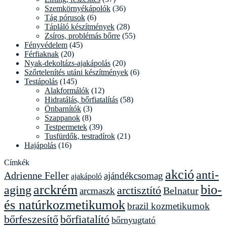
Szemkörnyékápolók
(36)
Tág pórusok
(6)
Tápláló készítmények
(28)
Zsíros, problémás bőrre
(55)
Fényvédelem
(45)
Férfiaknak
(20)
Nyak-dekoltázs-ajakápolás
(20)
Szőrtelenítés utáni készítmények
(6)
Testápolás
(145)
Alakformálók
(12)
Hidratálás, bőrfiatalítás
(58)
Önbarnítók
(3)
Szappanok
(8)
Testpermetek
(39)
Tusfürdők, testradírok
(21)
Hajápolás
(16)
Címkék
akció
anti-
Adrienne Feller
ajándékcsomag
ajakápoló
arckrém
bio-
aging
arctisztító
arcmaszk
Belnatur
és natúrkozmetikumok
brazil kozmetikumok
bőrfeszesítő
bőrfiatalító
bőrnyugtató