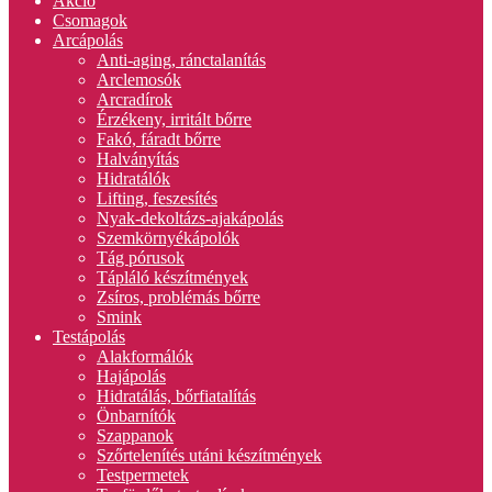
Akció
Csomagok
Arcápolás
Anti-aging, ránctalanítás
Arclemosók
Arcradírok
Érzékeny, irritált bőrre
Fakó, fáradt bőrre
Halványítás
Hidratálók
Lifting, feszesítés
Nyak-dekoltázs-ajakápolás
Szemkörnyékápolók
Tág pórusok
Tápláló készítmények
Zsíros, problémás bőrre
Smink
Testápolás
Alakformálók
Hajápolás
Hidratálás, bőrfiatalítás
Önbarnítók
Szappanok
Szőrtelenítés utáni készítmények
Testpermetek