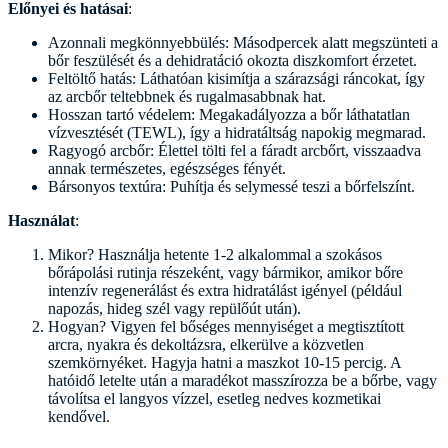
Előnyei és hatásai
:
Azonnali megkönnyebbülés: Másodpercek alatt megszünteti a
bőr feszülését és a dehidratáció okozta diszkomfort érzetet.
Feltöltő hatás: Láthatóan kisimítja a szárazsági ráncokat, így
az arcbőr teltebbnek és rugalmasabbnak hat.
Hosszan tartó védelem: Megakadályozza a bőr láthatatlan
vízvesztését (TEWL), így a hidratáltság napokig megmarad.
Ragyogó arcbőr: Élettel tölti fel a fáradt arcbőrt, visszaadva
annak természetes, egészséges fényét.
Bársonyos textúra: Puhítja és selymessé teszi a bőrfelszínt.
Használat
:
Mikor? Használja hetente 1-2 alkalommal a szokásos
bőrápolási rutinja részeként, vagy bármikor, amikor bőre
intenzív regenerálást és extra hidratálást igényel (például
napozás, hideg szél vagy repülőút után).
Hogyan? Vigyen fel bőséges mennyiséget a megtisztított
arcra, nyakra és dekoltázsra, elkerülve a közvetlen
szemkörnyéket. Hagyja hatni a maszkot 10-15 percig. A
hatóidő letelte után a maradékot masszírozza be a bőrbe, vagy
távolítsa el langyos vízzel, esetleg nedves kozmetikai
kendővel.