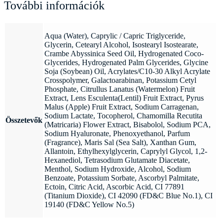
További információk
Aqua (Water), Caprylic / Capric Triglyceride,
Glycerin, Cetearyl Alcohol, Isostearyl Isostearate,
Crambe Abyssinica Seed Oil, Hydrogenated Coco-
Glycerides, Hydrogenated Palm Glycerides, Glycine
Soja (Soybean) Oil, Acrylates/C10-30 Alkyl Acrylate
Crosspolymer, Galactoarabinan, Potassium Cetyl
Phosphate, Citrullus Lanatus (Watermelon) Fruit
Extract, Lens Esculenta(Lentil) Fruit Extract, Pyrus
Malus (Apple) Fruit Extract, Sodium Carragenan,
Sodium Lactate, Tocopherol, Chamomilla Recutita
Összetevők
(Matricaria) Flower Extract, Bisabolol, Sodium PCA,
Sodium Hyaluronate, Phenoxyethanol, Parfum
(Fragrance), Maris Sal (Sea Salt), Xanthan Gum,
Allantoin, Ethylhexylglycerin, Caprylyl Glycol, 1,2-
Hexanediol, Tetrasodium Glutamate Diacetate,
Menthol, Sodium Hydroxide, Alcohol, Sodium
Benzoate, Potassium Sorbate, Ascorbyl Palmitate,
Ectoin, Citric Acid, Ascorbic Acid, CI 77891
(Titanium Dioxide), CI 42090 (FD&C Blue No.1), CI
19140 (FD&C Yellow No.5)