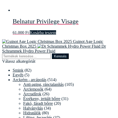
Belnatur Privilege Visage
61.000
Ft
Kosárba teszem
Guinot Age Logic
Christmas Box 2025
Dr
Schrammek Hydro Power Fluid
Keresés
Keresés
a
Válassz alkategóriát
következőre:
Smink
(82)
Egyéb
(5)
Arckrém - arcápolás
(514)
Anti-aging, ránctalanítás
(105)
Arclemosók
(64)
Arcradírok
(26)
Érzékeny, irritált bőrre
(31)
Fakó, fáradt bőrre
(20)
Halványítás
(34)
Hidratálók
(80)
Lifting, feszesítés
(37)