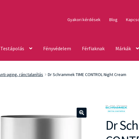
Gyakori kérdések
Blog
Kapcso
Testápolás
Fényvédelem
Férfiaknak
Márkák
Anti-aging, ránctalanítás
Dr Schrammek TIME CONTROL Night Cream
Dr Sc
🔍