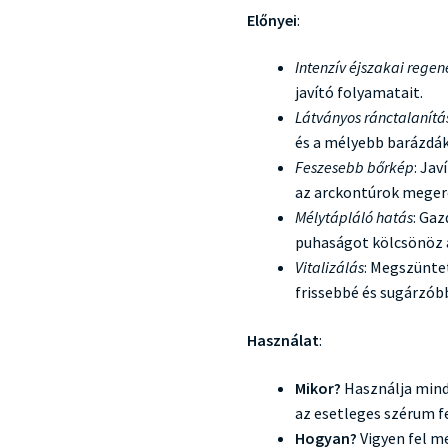
Előnyei
:
Intenzív éjszakai regen
javító folyamatait.
Látványos ránctalanítá
és a mélyebb barázdá
Feszesebb bőrkép
: Ja
az arckontúrok meger
Mélytápláló hatás
: Gaz
puhaságot kölcsönöz 
Vitalizálás
: Megszüntet
frissebbé és sugárzóbb
Használat
:
Mikor?
Használja minde
az esetleges szérum fe
Hogyan?
Vigyen fel m