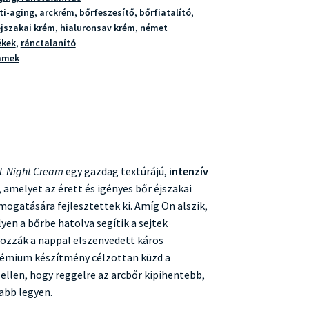
ti-aging
,
arckrém
,
bőrfeszesítő
,
bőrfiatalító
,
éjszakai krém
,
hialuronsav krém
,
német
ékek
,
ránctalanító
mmek
L Night Cream
egy gazdag textúrájú,
intenzív
, amelyet az érett és igényes bőr éjszakai
ogatására fejlesztettek ki. Amíg Ön alszik,
yen a bőrbe hatolva segítik a sejtek
yozzák a nappal elszenvedett káros
prémium készítmény célzottan küzd a
ellen, hogy reggelre az arcbőr kipihentebb,
abb legyen.