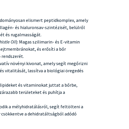
tudományosan elismert peptidkomplex, amely
ollagén- és hialuronsav-szintézisét, belülről
tét és rugalmasságát.
histle Oil
): Magas szilimarin- és E-vitamin
sejtmembránokat, és erősíti a bőr
 rendszerét.
ovatív növényi kivonat, amely segít megőrizni
s vitalitását, lassítva a biológiai öregedés
 lipideket és vitaminokat juttat a bőrbe,
szárazabb területeket és puhítja a
dik a mélyhidratálásról, segít feltölteni a
y csökkentve a dehidratáltságból adódó