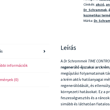
mennyiség
Címkék:
akció
,
an
Dr_Schrammek
,
kozmetikai term
Márka:
Dr. Schra
Leírás
ás
A
Dr Schrammek TIME CONTRO
bbi információk
regeneráló éjszakai arckrém
megújulási folyamatainak tám
a krém aktív hatóanyagai mél
mények (0)
regenerálódását, és ellensúl
környezeti hatásokat. Ez a 
feszességvesztés és a ráncok 
simább és láthatóan fiatalos