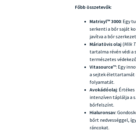
Főbb összetevők
:
Matrixyl™ 3000
: Egy 
serkenti a bőr saját k
javítva a bőr szerkeze
Máriatövis olaj
(
Milk T
tartalma révén védi a 
természetes védekező
Vitasource
™: Egy inn
a sejtek élettartamát é
folyamatát.
Avokádóolaj
: Értékes
intenzíven táplálja a 
bőrfelszínt.
Hialuronsav
: Gondosko
bőrt nedvességgel, íg
ráncokat.