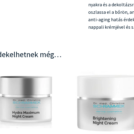
nyakra és a dekoltázs
oszlassa el a bőrön, a
anti-aging hatás érd
nappali krémjével és 
dekelhetnek még…