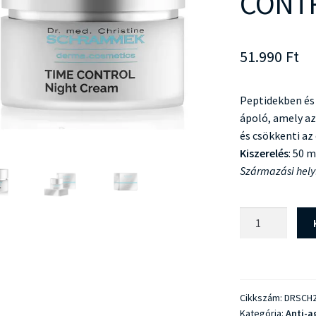
CONTR
51.990
Ft
Peptidekben és 
ápoló, amely az 
és csökkenti az 
Kiszerelés
: 50 m
Származási hely
Dr
Schrammek
TIME
CONTROL
Night
Cikkszám:
DRSCH2
Cream
Kategória:
Anti-a