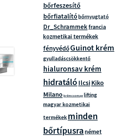
bőrfeszesítő
bőrfiatalító
bőrnyugtató
Dr_Schrammek
francia
kozmetikai termékek
Guinot krém
fényvédő
gyulladáscsökkentő
hialuronsav krém
hidratáló
Ilcsi
Kiko
Milano
lifting
krémcsomag
magyar kozmetikai
minden
termékek
bőrtípusra
német