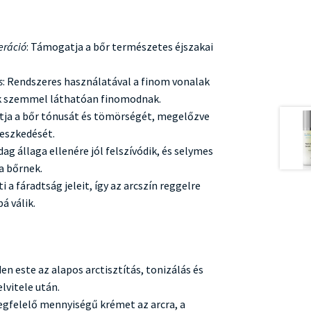
eráció
: Támogatja a bőr természetes éjszakai
s
: Rendszeres használatával a finom vonalak
k szemmel láthatóan finomodnak.
vítja a bőr tónusát és tömörségét, megelőzve
eszkedését.
dag állaga ellenére jól felszívódik, és selymes
a bőrnek.
i a fáradtság jeleit, így az arcszín reggelre
á válik.
n este az alapos arctisztítás, tonizálás és
lvitele után.
egfelelő mennyiségű krémet az arcra, a