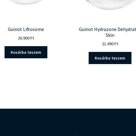
Guinot Liftosome
Guinot Hydrazone Dehydra
Skin
26.900
Ft
21.490
Ft
Kosárba teszem
Kosárba teszem