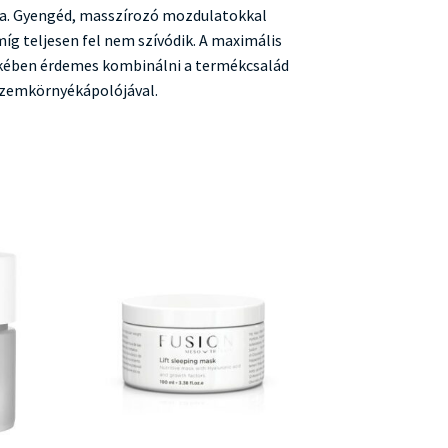
ra. Gyengéd, masszírozó mozdulatokkal
míg teljesen fel nem szívódik. A maximális
ekében érdemes kombinálni a termékcsalád
szemkörnyékápolójával.