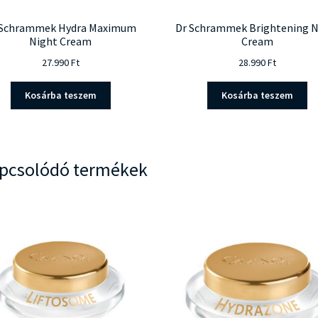
 Schrammek Hydra Maximum
Dr Schrammek Brightening N
Night Cream
Cream
27.990
Ft
28.990
Ft
Kosárba teszem
Kosárba teszem
pcsolódó termékek