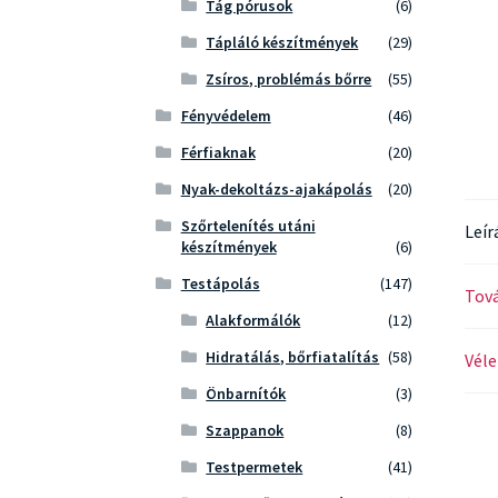
Tág pórusok
(6)
Tápláló készítmények
(29)
Zsíros, problémás bőrre
(55)
Fényvédelem
(46)
Férfiaknak
(20)
Nyak-dekoltázs-ajakápolás
(20)
Szőrtelenítés utáni
Leír
készítmények
(6)
Testápolás
(147)
Tová
Alakformálók
(12)
Hidratálás, bőrfiatalítás
(58)
Véle
Önbarnítók
(3)
Szappanok
(8)
Testpermetek
(41)