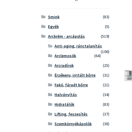
Smink
(83)
Egyéb
(5)
Arckrém - arcápolás
(519)
Anti-aging, ránctalanítás
(106)
Arclemosók
(64)
Arcradírok
(25)
Érzékeny, irritált bőrre
(31)
Fakó, fáradt bőrre
(21)
Halványítás
(34)
Hidratálók
(83)
Lifting, feszesítés
(37)
Szemkörnyékápolók
(38)