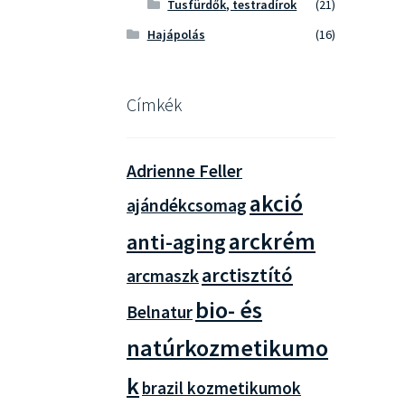
Tusfürdők, testradírok
(21)
Hajápolás
(16)
Címkék
Adrienne Feller
akció
ajándékcsomag
arckrém
anti-aging
arctisztító
arcmaszk
bio- és
Belnatur
natúrkozmetikumo
k
brazil kozmetikumok