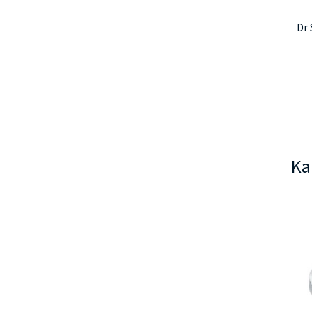
Dr
Ka