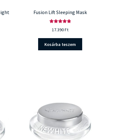
ight
Fusion Lift Sleeping Mask
Értékelés:
17.390
Ft
5.00
/ 5
Kosárba teszem