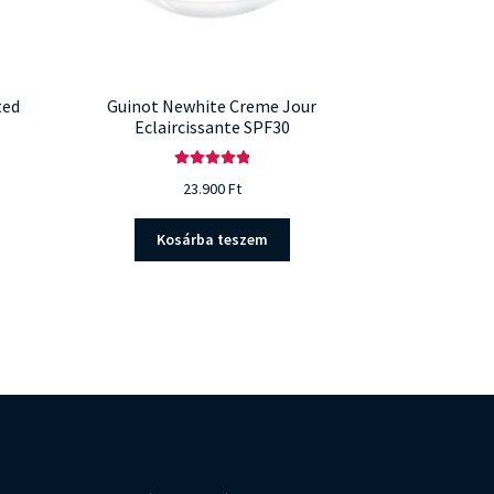
ted
Guinot Newhite Creme Jour
Eclaircissante SPF30
Értékelés:
23.900
Ft
5.00
/ 5
Kosárba teszem