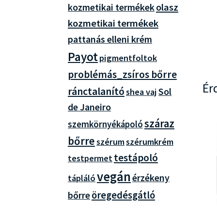
olasz
kozmetikai termékek
kozmetikai termékek
pattanás elleni krém
Payot
pigmentfoltok
problémás_zsíros bőrre
Ér
ránctalanító
Sol
shea vaj
de Janeiro
száraz
szemkörnyékápoló
bőrre
szérum
szérumkrém
testápoló
testpermet
vegán
érzékeny
tápláló
öregedésgátló
bőrre