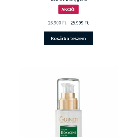
AKCIÓ!
Original
Current
26.900
Ft
25.999
Ft
price
price
was:
is:
Kosárba teszem
26.900 Ft.
25.999 Ft.