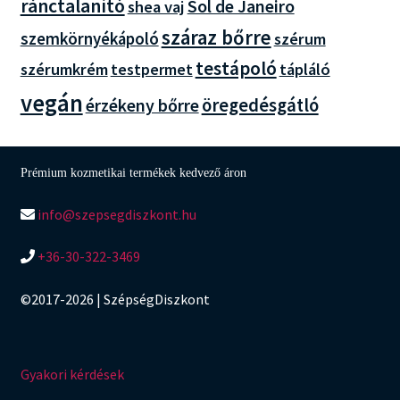
ránctalanító
Sol de Janeiro
shea vaj
száraz bőrre
szemkörnyékápoló
szérum
testápoló
szérumkrém
testpermet
tápláló
vegán
öregedésgátló
érzékeny bőrre
Prémium kozmetikai termékek kedvező áron
info@szepsegdiszkont.hu
+36-30-322-3469
©2017-2026 | SzépségDiszkont
Gyakori kérdések