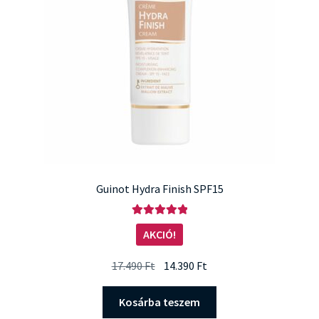
Guinot Hydra Finish SPF15
Értékelés:
AKCIÓ!
5.00
/ 5
Original
Current
17.490
Ft
14.390
Ft
price
price
was:
is:
Kosárba teszem
17.490 Ft.
14.390 Ft.