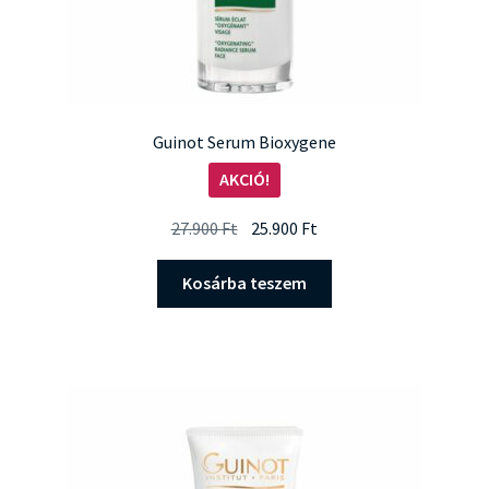
Guinot Serum Bioxygene
AKCIÓ!
Original
Current
27.900
Ft
25.900
Ft
price
price
was:
is:
Kosárba teszem
27.900 Ft.
25.900 Ft.