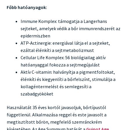
Főbb hatóanyagok:
Immune Komplex: támogatja a Langerhans
sejteket, amelyek védik a bőr immunrendszerét az
epidermiszben
ATP-Actinergie: energiával látja el a sejteket,
ezáltal élénkíti a sejtmetabolizmust
Cellular Life Komplex: 56 biológiailag aktív
hatóanyaggal fokozza a sejtmegújulást
Aktív C-vitamin: halványítja a pigmentfoltokat,
élénkíti és kiegyenlíti a bőrfelszínt, stimulálja a
kollagéntermelést és semlegesíti a
szabadgyököket
Használatát 35 éves kortól javasoljuk, bőrtípustól
függetlenül. Alkalmazása reggel és este javasolt a
megtisztított bőrön, megfelelő szemránckrém
kíséretében. Az Age Summum hatását a
Guinot Age