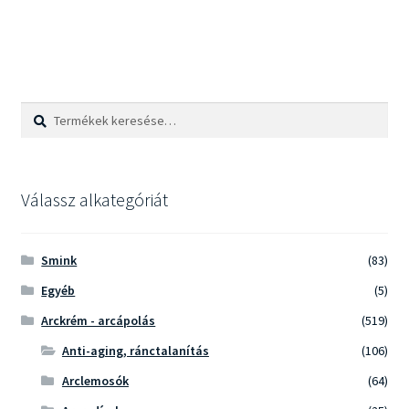
Keresés
Keresés
a
következőre:
Válassz alkategóriát
Smink
(83)
Egyéb
(5)
Arckrém - arcápolás
(519)
Anti-aging, ránctalanítás
(106)
Arclemosók
(64)