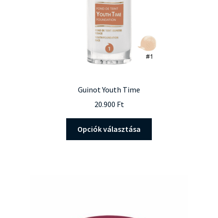
Guinot Youth Time
20.900
Ft
Ennek
Opciók választása
a
terméknek
több
variációja
van.
A
változatok