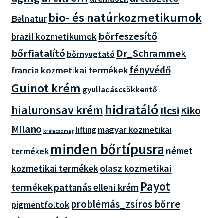
bio- és natúrkozmetikumok
Belnatur
bőrfeszesítő
brazil kozmetikumok
bőrfiatalító
Dr_Schrammek
bőrnyugtató
fényvédő
francia kozmetikai termékek
Guinot krém
gyulladáscsökkentő
hidratáló
hialuronsav krém
Ilcsi
Kiko
Milano
magyar kozmetikai
lifting
krémcsomag
minden bőrtípusra
német
termékek
olasz kozmetikai
kozmetikai termékek
Payot
termékek
pattanás elleni krém
problémás_zsíros bőrre
pigmentfoltok