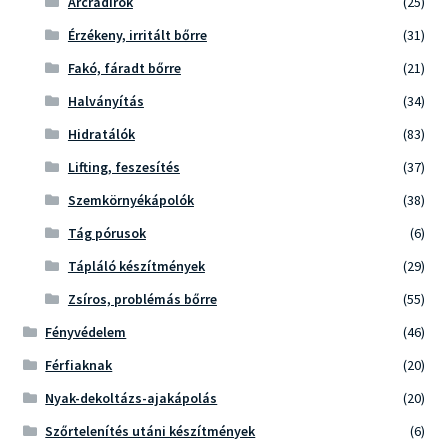
Arcradírok
(25)
Érzékeny, irritált bőrre
(31)
Fakó, fáradt bőrre
(21)
Halványítás
(34)
Hidratálók
(83)
Lifting, feszesítés
(37)
Szemkörnyékápolók
(38)
Tág pórusok
(6)
Tápláló készítmények
(29)
Zsíros, problémás bőrre
(55)
Fényvédelem
(46)
Férfiaknak
(20)
Nyak-dekoltázs-ajakápolás
(20)
Szőrtelenítés utáni készítmények
(6)