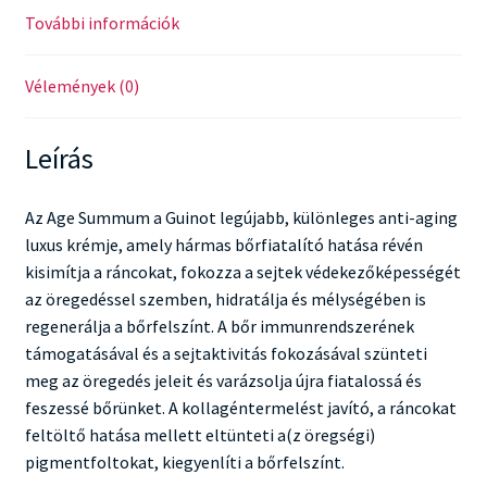
További információk
Vélemények (0)
Leírás
Az Age Summum a Guinot legújabb, különleges anti-aging
luxus krémje, amely hármas bőrfiatalító hatása révén
kisimítja a ráncokat, fokozza a sejtek védekezőképességét
az öregedéssel szemben, hidratálja és mélységében is
regenerálja a bőrfelszínt. A bőr immunrendszerének
támogatásával és a sejtaktivitás fokozásával szünteti
meg az öregedés jeleit és varázsolja újra fiatalossá és
feszessé bőrünket. A kollagéntermelést javító, a ráncokat
feltöltő hatása mellett eltünteti a(z öregségi)
pigmentfoltokat, kiegyenlíti a bőrfelszínt.