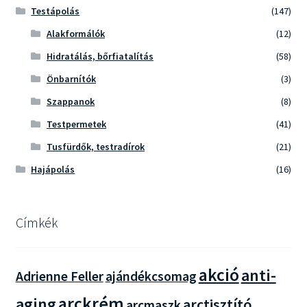
Testápolás
(147)
Alakformálók
(12)
Hidratálás, bőrfiatalítás
(58)
Önbarnítók
(3)
Szappanok
(8)
Testpermetek
(41)
Tusfürdők, testradírok
(21)
Hajápolás
(16)
Címkék
akció
anti-
Adrienne Feller
ajándékcsomag
arckrém
aging
arctisztító
arcmaszk