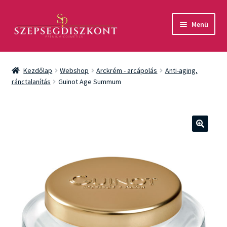
Ugrás
Kilépés
Menü
a
a
navigációhoz
tartalomba
Akció
Kezdőlap
Webshop
Arckrém - arcápolás
Anti-aging,
Csomagok
ránctalanítás
Guinot Age Summum
Arcápolás
Testápolás
🔍
Fényvédelem
Férfiaknak
Márkák