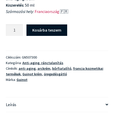
Kiszerelés
: 50 ml
Származási hely
:
Franciaország
🇫🇷
Guinot
Kosárba teszem
Age
Summum
mennyiség
Cikkszám:
GN507300
Kategória:
Anti-aging, ránctalanítás
Címkék:
anti-aging
,
arckrém
,
bőrfiatalító
,
francia kozmetikai
termékek
,
Guinot krém
,
öregedésgátló
Márka:
Guinot
Leírás