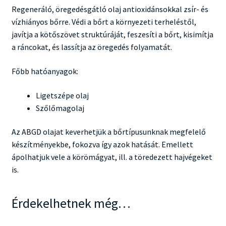
Regeneráló, öregedésgátló olaj antioxidánsokkal zsír- és
vízhiányos bőrre. Védi a bőrt a környezeti terheléstől,
javítja a kötőszövet struktúráját, feszesíti a bőrt, kisimítja
a ráncokat, és lassítja az öregedés folyamatát.
Főbb hatóanyagok:
Ligetszépe olaj
Szőlőmagolaj
Az ABGD olajat keverhetjük a bőrtípusunknak megfelelő
készítményekbe, fokozva így azok hatását. Emellett
ápolhatjuk vele a körömágyat, ill. a töredezett hajvégeket
is.
Érdekelhetnek még…