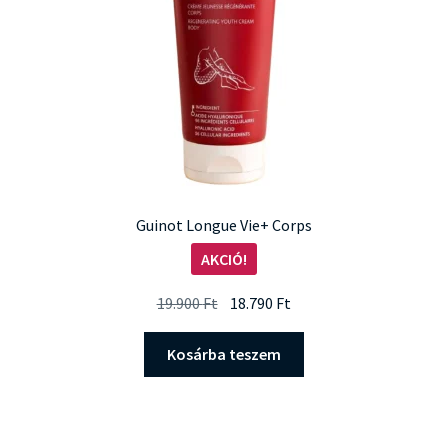
Guinot Longue Vie+ Corps
AKCIÓ!
Original
Current
19.900
Ft
18.790
Ft
price
price
was:
is:
Kosárba teszem
19.900 Ft.
18.790 Ft.