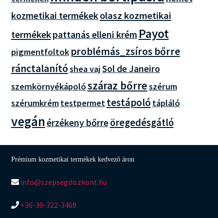
olasz kozmetikai
kozmetikai termékek
Payot
termékek
pattanás elleni krém
problémás_zsíros bőrre
pigmentfoltok
ránctalanító
Sol de Janeiro
shea vaj
száraz bőrre
szemkörnyékápoló
szérum
testápoló
szérumkrém
tápláló
testpermet
vegán
öregedésgátló
érzékeny bőrre
Prémium kozmetikai termékek kedvező áron
info@szepsegdiszkont.hu
+36-30-322-3469