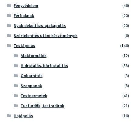
Fényvédelem
(46)
Férfiaknak
(20)
Nyak-dekoltázs-ajakápolás
(20)
Szőrtelenítés utáni készítmények
(6)
Testápolás
(146)
Alakformálók
(12)
Hidratálás, bőrfiatalítás
(58)
Önbarnítók
(3)
Szappanok
(8)
Testpermetek
(41)
Tusfürdők, testradírok
(21)
Hajápolás
(16)