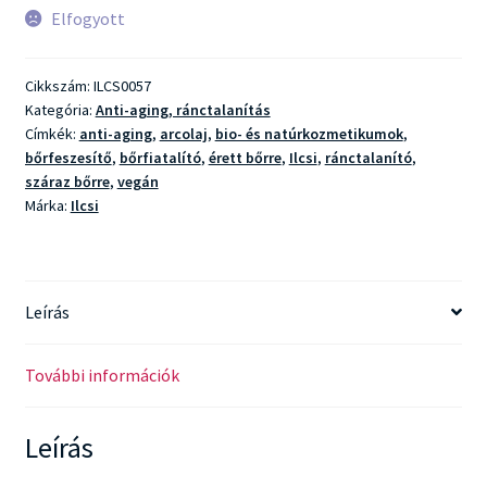
Elfogyott
Cikkszám:
ILCS0057
Kategória:
Anti-aging, ránctalanítás
Címkék:
anti-aging
,
arcolaj
,
bio- és natúrkozmetikumok
,
bőrfeszesítő
,
bőrfiatalító
,
érett bőrre
,
Ilcsi
,
ránctalanító
,
száraz bőrre
,
vegán
Márka:
Ilcsi
Leírás
További információk
Leírás