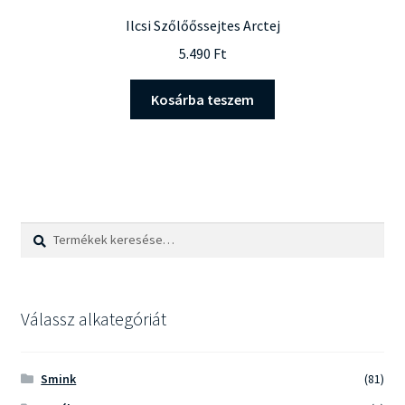
Ilcsi Szőlőőssejtes Arctej
5.490
Ft
Kosárba teszem
Keresés
Keresés
a
következőre:
Válassz alkategóriát
Smink
(81)