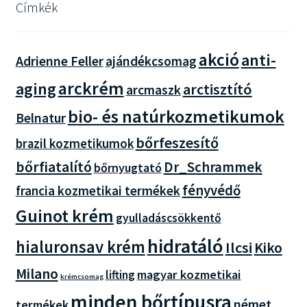
Címkék
akció
anti-
Adrienne Feller
ajándékcsomag
arckrém
aging
arctisztító
arcmaszk
bio- és natúrkozmetikumok
Belnatur
bőrfeszesítő
brazil kozmetikumok
bőrfiatalító
Dr_Schrammek
bőrnyugtató
fényvédő
francia kozmetikai termékek
Guinot krém
gyulladáscsökkentő
hidratáló
hialuronsav krém
Ilcsi
Kiko
Milano
magyar kozmetikai
lifting
krémcsomag
minden bőrtípusra
német
termékek