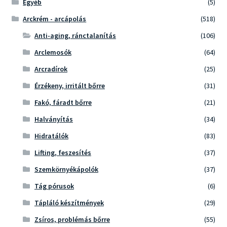
Egyéb
(5)
Arckrém - arcápolás
(518)
Anti-aging, ránctalanítás
(106)
Arclemosók
(64)
Arcradírok
(25)
Érzékeny, irritált bőrre
(31)
Fakó, fáradt bőrre
(21)
Halványítás
(34)
Hidratálók
(83)
Lifting, feszesítés
(37)
Szemkörnyékápolók
(37)
Tág pórusok
(6)
Tápláló készítmények
(29)
Zsíros, problémás bőrre
(55)