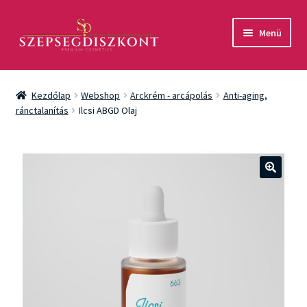
Ugrás
Kilépés
Menü
a
a
navigációhoz
tartalomba
Akció
Kezdőlap
Webshop
Arckrém - arcápolás
Anti-aging,
Csomagok
ránctalanítás
Ilcsi ABGD Olaj
Arcápolás
Testápolás
🔍
Fényvédelem
Férfiaknak
Márkák