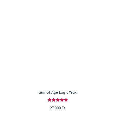
Guinot Age Logic Yeux
Értékelés:
27.900
Ft
5.00
/ 5