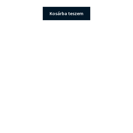
price
price
was:
is:
Kosárba teszem
49.000 Ft.
48.000 Ft.