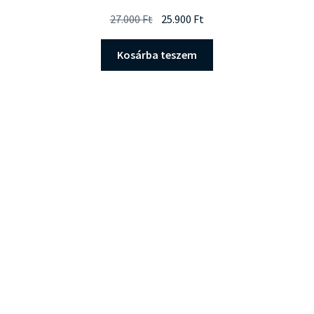
Original
Current
27.000
Ft
25.900
Ft
price
price
was:
is:
Kosárba teszem
27.000 Ft.
25.900 Ft.