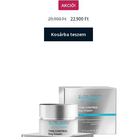
AKCIÓ!
Original
Current
29.900
Ft
22.900
Ft
price
price
was:
is:
Kosárba teszem
29.900 Ft.
22.900 Ft.