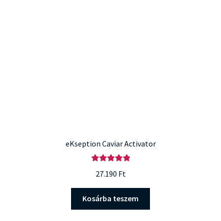
eKseption Caviar Activator
Értékelés:
27.190
Ft
5.00
/ 5
Kosárba teszem