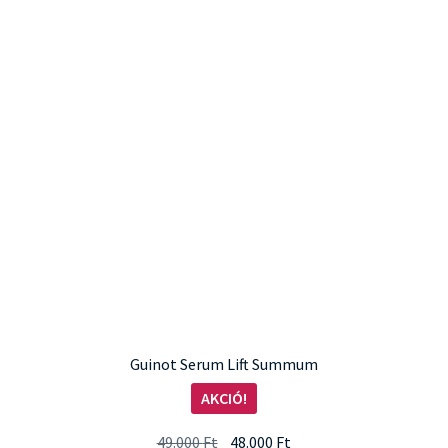
Guinot Serum Lift Summum
AKCIÓ!
Original
Current
49.000
Ft
48.000
Ft