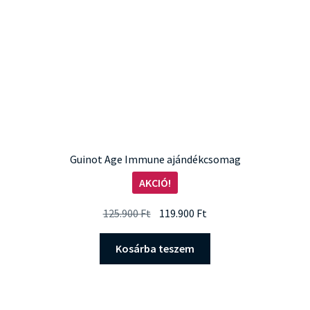
választhatók
ki
Guinot Age Immune ajándékcsomag
AKCIÓ!
Original
Current
125.900
Ft
119.900
Ft
price
price
was:
is:
Kosárba teszem
125.900 Ft.
119.900 Ft.