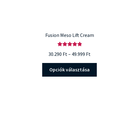
Fusion Meso Lift Cream
Értékelés:
Ártartomány:
30.290
Ft
–
49.999
Ft
5.00
/ 5
30.290 Ft
Ennek
-
Opciók választása
a
49.999 Ft
terméknek
több
variációja
van.
A
változatok
a
termékoldalon