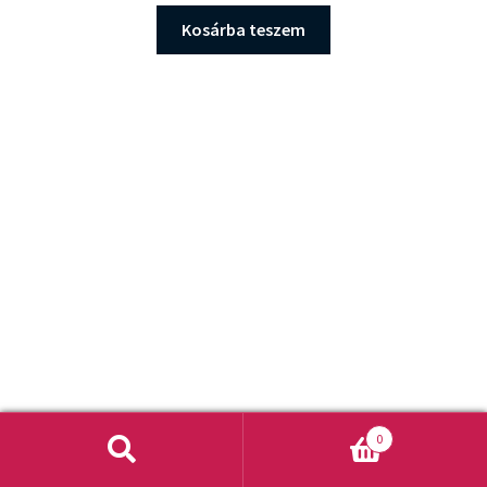
Kosárba teszem
0
Keresés
Keresés