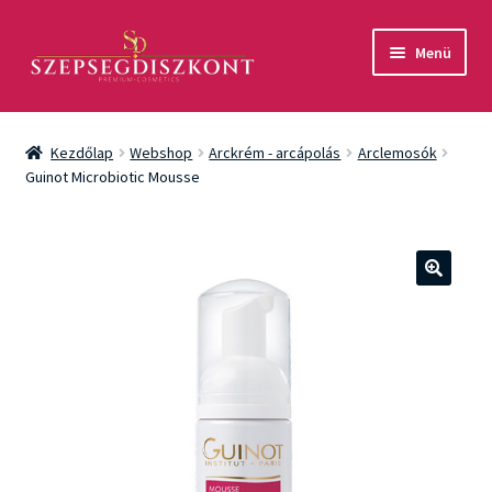
Ugrás
Kilépés
Menü
a
a
navigációhoz
tartalomba
Akció
Kezdőlap
Webshop
Arckrém - arcápolás
Arclemosók
Csomagok
Guinot Microbiotic Mousse
Arcápolás
Testápolás
🔍
Fényvédelem
Férfiaknak
Márkák