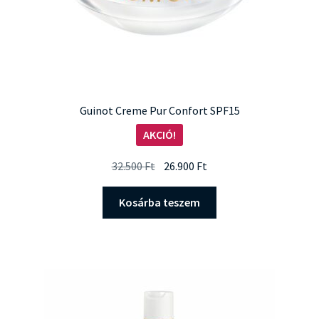
Guinot Creme Pur Confort SPF15
AKCIÓ!
Original
Current
32.500
Ft
26.900
Ft
price
price
was:
is:
Kosárba teszem
32.500 Ft.
26.900 Ft.