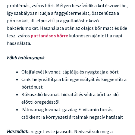
problémás, zsíros bőrt. Mélyen beszívódik a kötőszövetbe,
így szabályozni tudja a faggyútermelést, összehúzza a
pórusokat, ill. elpusztítja a gyulladást okozó
baktériumokat. Használata után az olajos bőr matt és üde
lesz, zsíros
pattanásos bőrre
különösen ajánlott a napi
használata.
Főbb hatóanyagok
:
Olajfalevél kivonat: táplálja és nyugtatja a bőrt
Cink: helyreállítja a bőr egyensúlyát és kiegyenlíti a
bőrtónust
Kókuszdió kivonat: hidratál és védi a bőrt az idő
előtti öregedéstől
Pálmamag kivonat: gazdag E-vitamin forrás;
csökkenti a környezeti ártalmak negatív hatásait
Használat
a reggel-este javasolt. Nedvesítsük meg a