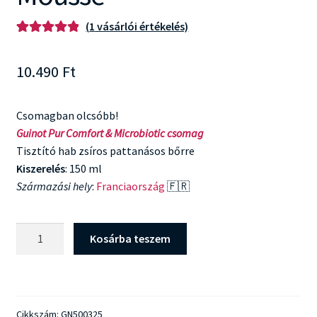
(
1
vásárlói értékelés)
Értékelés
1
5.00
az 5-ből,
10.490
Ft
értékelés
alapján
Csomagban olcsóbb!
Guinot Pur Comfort & Microbiotic csomag
Tisztító hab zsíros pattanásos bőrre
Kiszerelés
: 150 ml
Származási hely
:
Franciaország
🇫🇷
Guinot
Kosárba teszem
Microbiotic
Mousse
mennyiség
Cikkszám:
GN500325