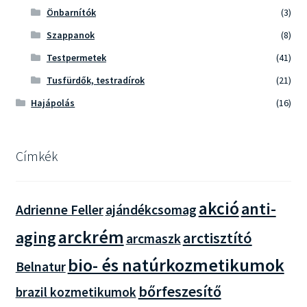
Önbarnítók
(3)
Szappanok
(8)
Testpermetek
(41)
Tusfürdők, testradírok
(21)
Hajápolás
(16)
Címkék
akció
anti-
Adrienne Feller
ajándékcsomag
arckrém
aging
arctisztító
arcmaszk
bio- és natúrkozmetikumok
Belnatur
bőrfeszesítő
brazil kozmetikumok