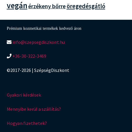
vegán
öregedésgátló
érzékeny bőrre
Prémium kozmetikai termékek kedvező áron
info@szepsegdiszkont.hu
+36-30-322-3469
©2017-2026 | SzépségDiszkont
Gyakori kérdések
Mennyibe kerül a szállítás?
Hogyan fizethetek?