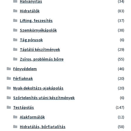
Halványítás
(34)
Hidratálók
(83)
Lifting, feszesítés
(37)
Szemkörnyékápolók
(38)
Tág pórusok
(6)
Tápláló készítmények
(29)
Zsíros, problémás bőrre
(55)
Fényvédelem
(46)
Férfiaknak
(20)
Nyak-dekoltázs-ajakápolás
(20)
Szőrtelenítés utáni készítmények
(6)
Testápolás
(147)
Alakformálók
(12)
Hidratálás, bőrfiatalítás
(58)