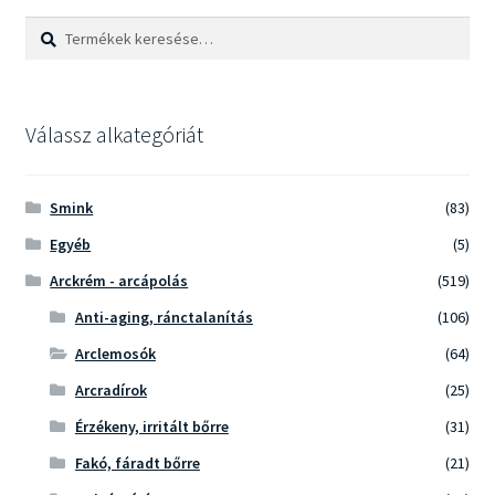
Keresés
Keresés
a
következőre:
Válassz alkategóriát
Smink
(83)
Egyéb
(5)
Arckrém - arcápolás
(519)
Anti-aging, ránctalanítás
(106)
Arclemosók
(64)
Arcradírok
(25)
Érzékeny, irritált bőrre
(31)
Fakó, fáradt bőrre
(21)