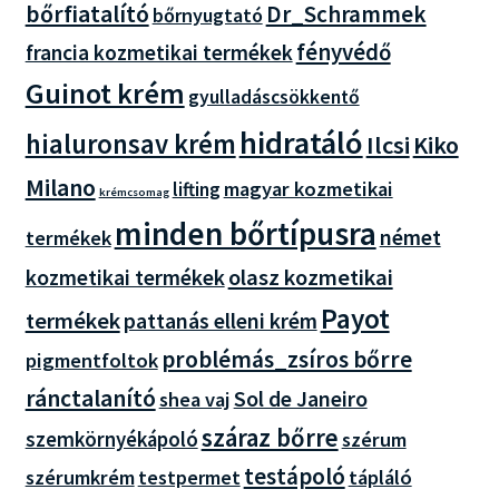
bőrfiatalító
Dr_Schrammek
bőrnyugtató
fényvédő
francia kozmetikai termékek
Guinot krém
gyulladáscsökkentő
hidratáló
hialuronsav krém
Ilcsi
Kiko
Milano
magyar kozmetikai
lifting
krémcsomag
minden bőrtípusra
német
termékek
olasz kozmetikai
kozmetikai termékek
Payot
termékek
pattanás elleni krém
problémás_zsíros bőrre
pigmentfoltok
ránctalanító
Sol de Janeiro
shea vaj
száraz bőrre
szemkörnyékápoló
szérum
testápoló
szérumkrém
testpermet
tápláló