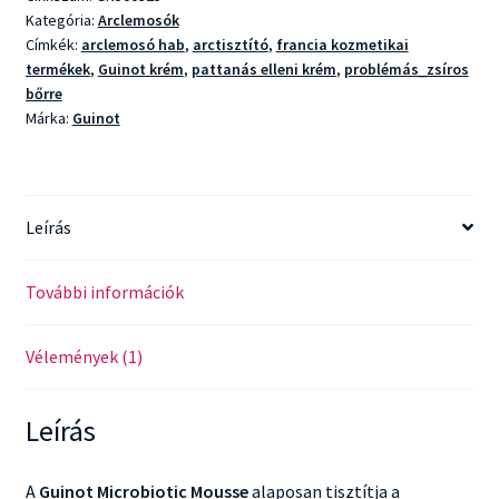
Kategória:
Arclemosók
Címkék:
arclemosó hab
,
arctisztító
,
francia kozmetikai
termékek
,
Guinot krém
,
pattanás elleni krém
,
problémás_zsíros
bőrre
Márka:
Guinot
Leírás
További információk
Vélemények (1)
Leírás
A
Guinot Microbiotic Mousse
alaposan tisztítja a