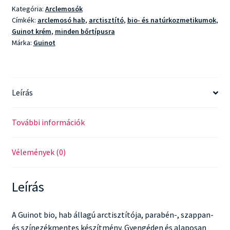
Kategória:
Arclemosók
Címkék:
arclemosó hab
,
arctisztító
,
bio- és natúrkozmetikumok
,
Guinot krém
,
minden bőrtípusra
Márka:
Guinot
Leírás
További információk
Vélemények (0)
Leírás
A Guinot bio, hab állagú arctisztítója, parabén-, szappan-
és színezékmentes készítmény. Gyengéden és alaposan