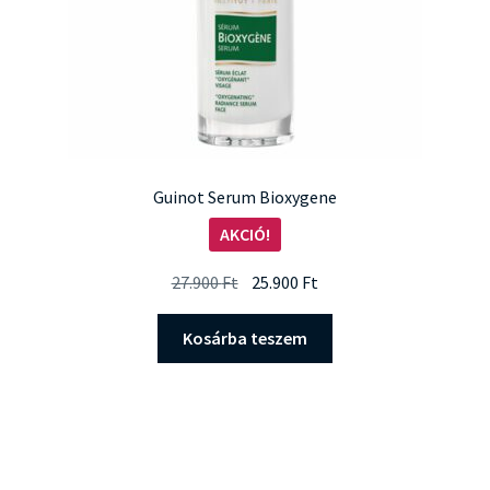
Guinot Serum Bioxygene
AKCIÓ!
Original
Current
27.900
Ft
25.900
Ft
price
price
was:
is:
Kosárba teszem
27.900 Ft.
25.900 Ft.