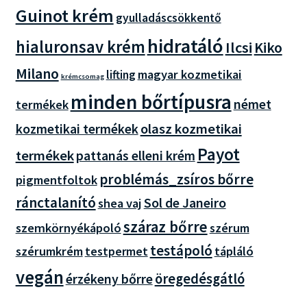
Guinot krém
gyulladáscsökkentő
hidratáló
hialuronsav krém
Ilcsi
Kiko
Milano
magyar kozmetikai
lifting
krémcsomag
minden bőrtípusra
német
termékek
olasz kozmetikai
kozmetikai termékek
Payot
termékek
pattanás elleni krém
problémás_zsíros bőrre
pigmentfoltok
ránctalanító
Sol de Janeiro
shea vaj
száraz bőrre
szemkörnyékápoló
szérum
testápoló
szérumkrém
testpermet
tápláló
vegán
öregedésgátló
érzékeny bőrre