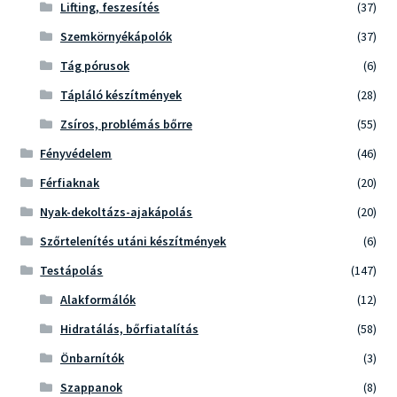
Lifting, feszesítés
(37)
Szemkörnyékápolók
(37)
Tág pórusok
(6)
Tápláló készítmények
(28)
Zsíros, problémás bőrre
(55)
Fényvédelem
(46)
Férfiaknak
(20)
Nyak-dekoltázs-ajakápolás
(20)
Szőrtelenítés utáni készítmények
(6)
Testápolás
(147)
Alakformálók
(12)
Hidratálás, bőrfiatalítás
(58)
Önbarnítók
(3)
Szappanok
(8)