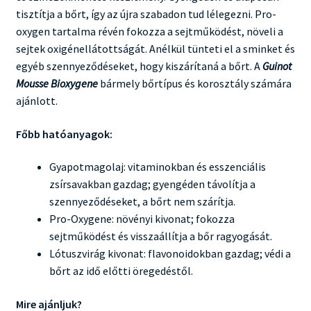
tisztítja a bőrt, így az újra szabadon tud lélegezni. Pro-
oxygen tartalma révén fokozza a sejtműködést, növeli a
sejtek oxigénellátottságát. Anélkül tünteti el a sminket és
egyéb szennyeződéseket, hogy kiszárítaná a bőrt. A
Guinot
Mousse Bioxygene
bármely bőrtípus és korosztály számára
ajánlott.
Főbb hatóanyagok:
Gyapotmagolaj: vitaminokban és esszenciális
zsírsavakban gazdag; gyengéden távolítja a
szennyeződéseket, a bőrt nem szárítja.
Pro-Oxygene: növényi kivonat; fokozza
sejtműködést és visszaállítja a bőr ragyogását.
Lótuszvirág kivonat: flavonoidokban gazdag; védi a
bőrt az idő előtti öregedéstől.
Mire ajánljuk?