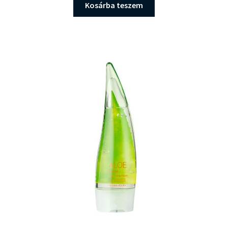
was:
is:
Kosárba teszem
26.900 Ft.
25.999 Ft.