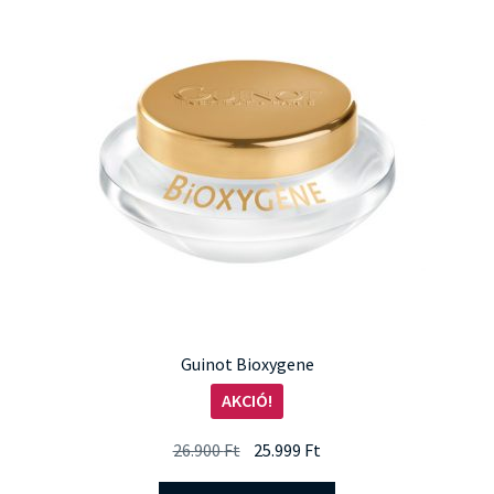
Guinot Bioxygene
AKCIÓ!
Original
Current
26.900
Ft
25.999
Ft
price
price