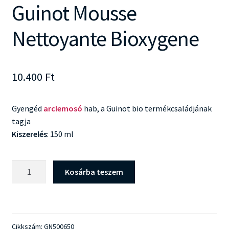
Guinot Mousse
Nettoyante Bioxygene
10.400
Ft
Gyengéd
arclemosó
hab, a Guinot bio termékcsaládjának
tagja
Kiszerelés
: 150 ml
Guinot
Kosárba teszem
Mousse
Nettoyante
Bioxygene
mennyiség
Cikkszám:
GN500650