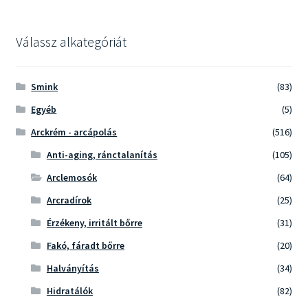
következőre:
Válassz alkategóriát
Smink
(83)
Egyéb
(5)
Arckrém - arcápolás
(516)
Anti-aging, ránctalanítás
(105)
Arclemosók
(64)
Arcradírok
(25)
Érzékeny, irritált bőrre
(31)
Fakó, fáradt bőrre
(20)
Halványítás
(34)
Hidratálók
(82)