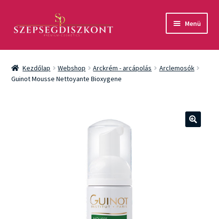
Ugrás
Kilépés
Menü
a
a
navigációhoz
tartalomba
Akció
Kezdőlap
Webshop
Arckrém - arcápolás
Arclemosók
Csomagok
Guinot Mousse Nettoyante Bioxygene
Arcápolás
Testápolás
🔍
Fényvédelem
Férfiaknak
Márkák