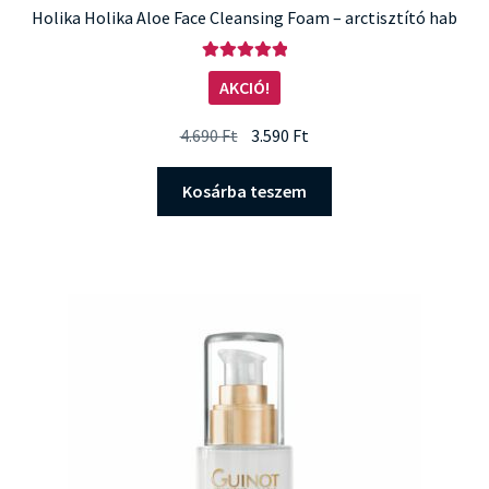
Holika Holika Aloe Face Cleansing Foam – arctisztító hab
Értékelés:
AKCIÓ!
5.00
/ 5
Original
Current
4.690
Ft
3.590
Ft
price
price
was:
is:
Kosárba teszem
4.690 Ft.
3.590 Ft.