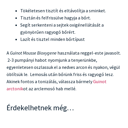
Tökéletesen tisztít és eltávolítja a sminket.
Tisztán és felfrissülve hagyja a bőrt.
Segít serkenteni a sejtek oxigénellátását a
gyönyörűen ragyogó bőrért.
Lazít és tisztel minden bőrtípust
A
Guinot Mousse Bioxygene
használata reggel-este javasolt.
2-3 pumpányi habot nyomjunk a tenyerünkbe,
egyenletesen oszlassuk el a nedves arcon és nyakon, végül
öblítsük le. Lemosás után bőrünk friss és ragyogó lesz.
Akinek fontos a tonizálás, válassza bármely
Guinot
arctonik
ot az arclemosó hab mellé.
Érdekelhetnek még…