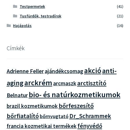
Testpermetek
(41)
Tusfürdők, testradírok
(21)
Hajápolás
(16)
Címkék
akció
anti-
Adrienne Feller
ajándékcsomag
arckrém
aging
arctisztító
arcmaszk
bio- és natúrkozmetikumok
Belnatur
bőrfeszesítő
brazil kozmetikumok
bőrfiatalító
Dr_Schrammek
bőrnyugtató
fényvédő
francia kozmetikai termékek