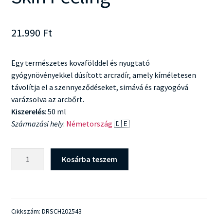
21.990
Ft
Egy természetes kovafölddel és nyugtató
gyógynövényekkel dúsított arcradír, amely kíméletesen
távolítja el a szennyeződéseket, simává és ragyogóvá
varázsolva az arcbőrt.
Kiszerelés
: 50 ml
Származási hely
:
Németország
🇩🇪
Dr
Kosárba teszem
Schrammek
Perfect
Skin
Peeling
Cikkszám:
DRSCH202543
mennyiség