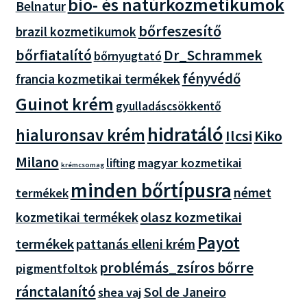
bio- és natúrkozmetikumok
Belnatur
bőrfeszesítő
brazil kozmetikumok
bőrfiatalító
Dr_Schrammek
bőrnyugtató
fényvédő
francia kozmetikai termékek
Guinot krém
gyulladáscsökkentő
hidratáló
hialuronsav krém
Ilcsi
Kiko
Milano
magyar kozmetikai
lifting
krémcsomag
minden bőrtípusra
német
termékek
olasz kozmetikai
kozmetikai termékek
Payot
termékek
pattanás elleni krém
problémás_zsíros bőrre
pigmentfoltok
ránctalanító
Sol de Janeiro
shea vaj