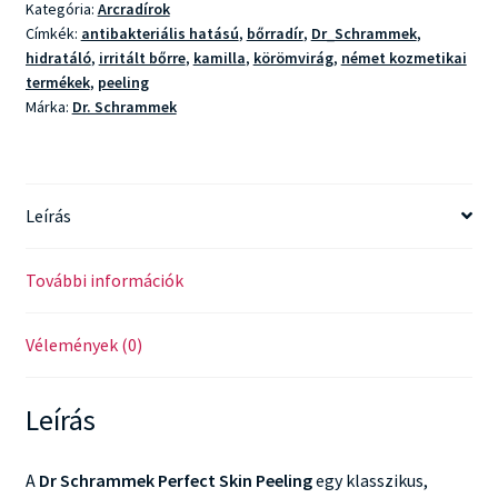
Kategória:
Arcradírok
Címkék:
antibakteriális hatású
,
bőrradír
,
Dr_Schrammek
,
hidratáló
,
irritált bőrre
,
kamilla
,
körömvirág
,
német kozmetikai
termékek
,
peeling
Márka:
Dr. Schrammek
Leírás
További információk
Vélemények (0)
Leírás
A
Dr Schrammek Perfect Skin Peeling
egy klasszikus,