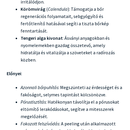
irritálódjon.
Körömvirág
(
Calendula
): Támogatja a bőr
regenerációs folyamatait, sebgyógyító és
fertőtlenítő hatásával segíti a tiszta bőrkép
fenntartását.
Tengeri alga kivonat
: Ásványi anyagokban és
nyomelemekben gazdag összetevő, amely
hidratálja és vitalizálja a szöveteket a radírozás
közben.
Előnyei
:
Azonnali bőrpuhítás
: Megszünteti az érdességet és a
fakóságot, selymes tapintást kölcsönözve.
Pórustisztítás
: Hatékonyan távolítja el a pórusokat
eltömítő lerakódásokat, segítve a mitesszerek
megelőzését.
Fokozott felszívódás
: A peeling után alkalmazott