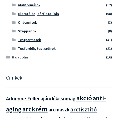
Alakformálók
(12)
Hidratálás, bőrfiatalítás
(58)
Önbarnítók
(3)
Szappanok
(8)
Testpermetek
(41)
Tusfürdők, testradírok
(21)
Hajápolás
(16)
Címkék
akció
anti-
Adrienne Feller
ajándékcsomag
arckrém
aging
arctisztító
arcmaszk