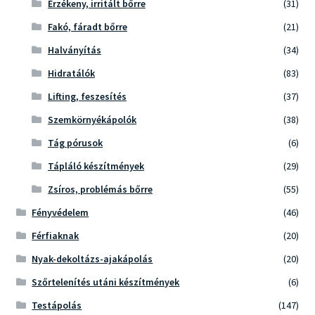
Érzékeny, irritált bőrre
(31)
Fakó, fáradt bőrre
(21)
Halványítás
(34)
Hidratálók
(83)
Lifting, feszesítés
(37)
Szemkörnyékápolók
(38)
Tág pórusok
(6)
Tápláló készítmények
(29)
Zsíros, problémás bőrre
(55)
Fényvédelem
(46)
Férfiaknak
(20)
Nyak-dekoltázs-ajakápolás
(20)
Szőrtelenítés utáni készítmények
(6)
Testápolás
(147)