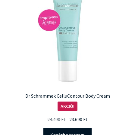
Dr Schrammek CelluContour Body Cream
AKCIÓ!
Original
Current
24.490
Ft
23.690
Ft
price
price
was:
is:
Kosárba teszem