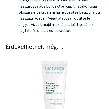
Ujjbegyeivel, lágy körkörös mozdulatokkal
masszírozza át a bőrt 2-3 percig. A hatékonyság
fokozása érdekében néha nedvesítse be az ujjait a
masszázs közben. Végül alaposan öblítse le
langyos vízzel, majd használja a bőrtípusának
megfelelő tonikot és hidratálót.
Érdekelhetnek még…