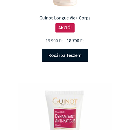
Guinot Longue Vie+ Corps
AKCIÓ!
Original
Current
19.900
Ft
18.790
Ft
price
price
was:
is:
Kosárba teszem
19.900 Ft.
18.790 Ft.