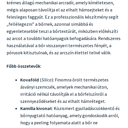
krémes állagú mechanikai arcradír, amely kíméletesen,
mégis alaposan távolítja el az elhalt hámsejteket és a
felesleges faggyút. Ez a professzionális készítmény segít
„fellélegezni” a bőrnek, azonnal simábbá és
egyenletesebbé teszi a bőrtextúrát, miközben előkészíti
az arcot a további hatóanyagok befogadására. Rendszeres
használatával a bőr visszanyeri természetes fényét, a
pórusok kitisztulnak, és az arcszín élettel telivé válik.
Főbb összetevők
:
Kovaföld
(
Silica
): Finomra őrölt természetes
ásványi szemcsék, amelyek mechanikai úton,
irritáció nélkül távolítják el a bőrfelszínről a
szennyeződéseket és az elhalt hámréteget.
Kamilla kivonat
: Közismert gyulladáscsökkentő és
bőrnyugtató hatóanyag, amely gondoskodik arról,
hogy a peeling folyamata alatt a bőr ne