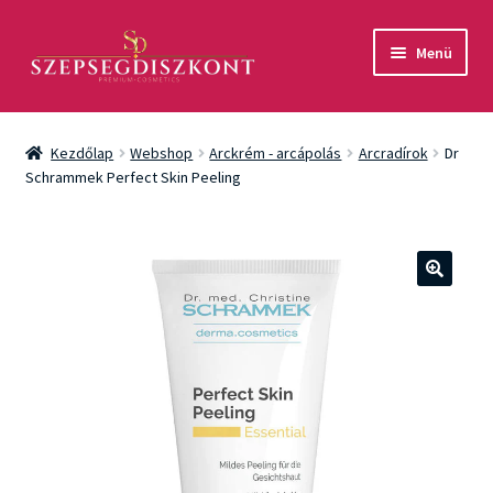
Ugrás
Kilépés
Menü
a
a
navigációhoz
tartalomba
Akció
Kezdőlap
Webshop
Arckrém - arcápolás
Arcradírok
Dr
Csomagok
Schrammek Perfect Skin Peeling
Arcápolás
Testápolás
🔍
Fényvédelem
Férfiaknak
Márkák