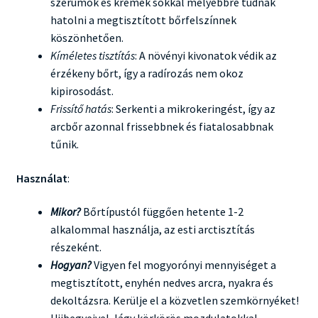
szérumok és krémek sokkal mélyebbre tudnak
hatolni a megtisztított bőrfelszínnek
köszönhetően.
Kíméletes tisztítás
: A növényi kivonatok védik az
érzékeny bőrt, így a radírozás nem okoz
kipirosodást.
Frissítő hatás
: Serkenti a mikrokeringést, így az
arcbőr azonnal frissebbnek és fiatalosabbnak
tűnik.
Használat
:
Mikor?
Bőrtípustól függően hetente 1-2
alkalommal használja, az esti arctisztítás
részeként.
Hogyan?
Vigyen fel mogyorónyi mennyiséget a
megtisztított, enyhén nedves arcra, nyakra és
dekoltázsra. Kerülje el a közvetlen szemkörnyéket!