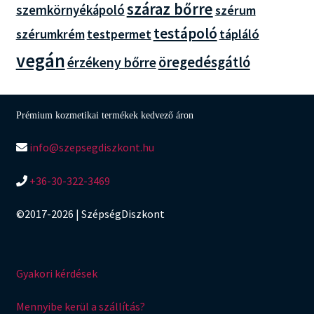
száraz bőrre
szemkörnyékápoló
szérum
testápoló
szérumkrém
testpermet
tápláló
vegán
öregedésgátló
érzékeny bőrre
Prémium kozmetikai termékek kedvező áron
info@szepsegdiszkont.hu
+36-30-322-3469
©2017-2026 | SzépségDiszkont
Gyakori kérdések
Mennyibe kerül a szállítás?