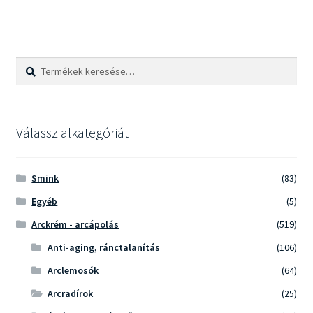
Keresés
Keresés
a
következőre:
Válassz alkategóriát
Smink
(83)
Egyéb
(5)
Arckrém - arcápolás
(519)
Anti-aging, ránctalanítás
(106)
Arclemosók
(64)
Arcradírok
(25)