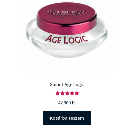
Guinot Age Logic
Értékelés:
42.900
Ft
5.00
/ 5
Kosárba teszem