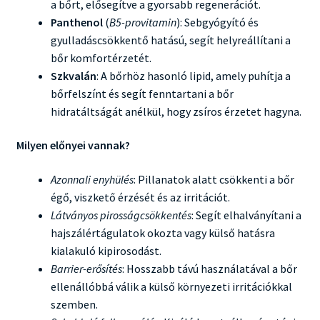
a bőrt, elősegítve a gyorsabb regenerációt.
Panthenol
(
B5-provitamin
): Sebgyógyító és
gyulladáscsökkentő hatású, segít helyreállítani a
bőr komfortérzetét.
Szkvalán
: A bőrhöz hasonló lipid, amely puhítja a
bőrfelszínt és segít fenntartani a bőr
hidratáltságát anélkül, hogy zsíros érzetet hagyna.
Milyen előnyei vannak?
Azonnali enyhülés
: Pillanatok alatt csökkenti a bőr
égő, viszkető érzését és az irritációt.
Látványos pirosságcsökkentés
: Segít elhalványítani a
hajszálértágulatok okozta vagy külső hatásra
kialakuló kipirosodást.
Barrier-erősítés
: Hosszabb távú használatával a bőr
ellenállóbbá válik a külső környezeti irritációkkal
szemben.