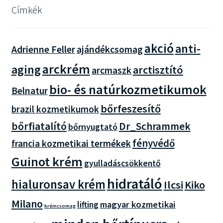
Címkék
akció
anti-
Adrienne Feller
ajándékcsomag
arckrém
aging
arctisztító
arcmaszk
bio- és natúrkozmetikumok
Belnatur
bőrfeszesítő
brazil kozmetikumok
bőrfiatalító
Dr_Schrammek
bőrnyugtató
fényvédő
francia kozmetikai termékek
Guinot krém
gyulladáscsökkentő
hidratáló
hialuronsav krém
Ilcsi
Kiko
Milano
magyar kozmetikai
lifting
krémcsomag