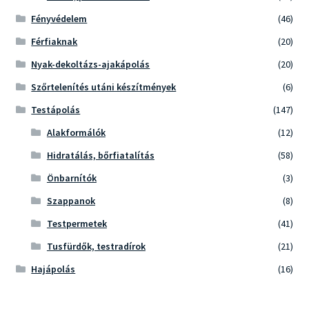
Fényvédelem
(46)
Férfiaknak
(20)
Nyak-dekoltázs-ajakápolás
(20)
Szőrtelenítés utáni készítmények
(6)
Testápolás
(147)
Alakformálók
(12)
Hidratálás, bőrfiatalítás
(58)
Önbarnítók
(3)
Szappanok
(8)
Testpermetek
(41)
Tusfürdők, testradírok
(21)
Hajápolás
(16)