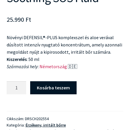
25.990
Ft
Növényi DEFENSIL®-PLUS komplexszel és aloe verával
dúsított intenzív nyugtató koncentrátum, amely azonnali
megoldást nyújt a kipirosodott, irritált bőr számára.
Kiszerelés
: 50 ml
Származási hely
:
Németország
🇩🇪
Dr
Kosárba teszem
Schrammek
Soothing
SOS
Fluid
Cikkszám:
DRSCH202554
mennyiség
Kategória:
Érzékeny, irritált bőrre