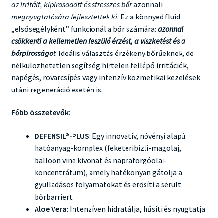
az irritált, kipirosodott és stresszes bőr
azonnali
megnyugtatására fejlesztettek ki
. Ez a könnyed fluid
„elsősegélyként” funkcionál a bőr számára:
azonnal
csökkenti a kellemetlen feszülő érzést, a viszketést és a
bőrpirosságot
. Ideális választás érzékeny bőrűeknek, de
nélkülözhetetlen segítség hirtelen fellépő irritációk,
napégés, rovarcsípés vagy intenzív kozmetikai kezelések
utáni regeneráció esetén is.
Főbb összetevők
:
DEFENSIL®-PLUS
: Egy innovatív, növényi alapú
hatóanyag-komplex (feketeribizli-magolaj,
balloon vine kivonat és napraforgóolaj-
koncentrátum), amely hatékonyan gátolja a
gyulladásos folyamatokat és erősíti a sérült
bőrbarriert.
Aloe Vera
: Intenzíven hidratálja, hűsíti és nyugtatja