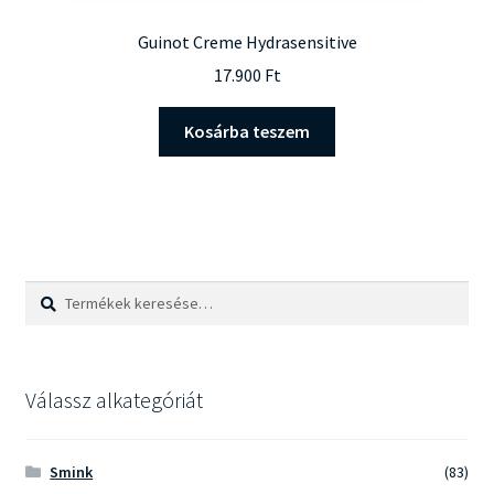
Guinot Creme Hydrasensitive
17.900
Ft
Kosárba teszem
Keresés
Keresés
a
következőre:
Válassz alkategóriát
Smink
(83)