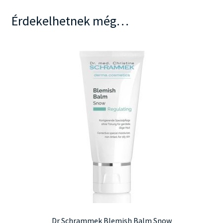
Érdekelhetnek még…
Dr Schrammek Blemish Balm Snow