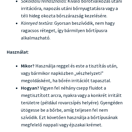
Sokoldalú felhasználás
: Kiváló borotválkozás utáni
irritációra, napozás utáni bőrnyugtatásra vagy a
téli hideg okozta bőrszárazság kezelésére.
Könnyed textúra
: Gyorsan beszívódik, nem hagy
ragacsos réteget, így bármilyen bőrtípusra
alkalmazható.
Használat
:
Mikor?
Használja reggel és este a tisztítás után,
vagy bármikor napközben „vészhelyzeti”
megoldásként, ha bőrén irritációt tapasztal.
Hogyan?
Vigyen fel néhány csepp fluidot a
megtisztított arcra, nyakra vagy a konkrét irritált
területre (például rovarcsípés helyére). Gyengéden
ütögesse be a bőrbe, amíg teljesen fel nem
szívódik. Ezt követően használja a bőrtípusának
megfelelő nappali vagy éjszakai krémet.