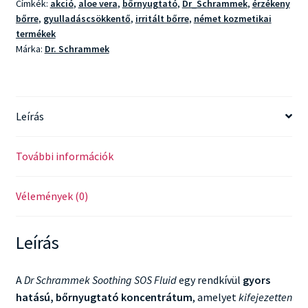
Címkék:
akció
,
aloe vera
,
bőrnyugtató
,
Dr_Schrammek
,
érzékeny
bőrre
,
gyulladáscsökkentő
,
irritált bőrre
,
német kozmetikai
termékek
Márka:
Dr. Schrammek
Leírás
További információk
Vélemények (0)
Leírás
A
Dr Schrammek Soothing SOS Fluid
egy rendkívül
gyors
hatású, bőrnyugtató koncentrátum
, amelyet
kifejezetten