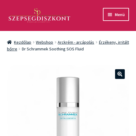
Ugrás
Kilépés
Menü
a
a
navigációhoz
tartalomba
Akció
Kezdőlap
Webshop
Arckrém - arcápolás
Érzékeny, irritált
Csomagok
bőrre
Dr Schrammek Soothing SOS Fluid
Arcápolás
Testápolás
🔍
Fényvédelem
Férfiaknak
Márkák