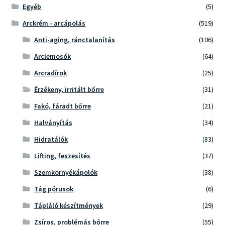
Egyéb
(5)
Arckrém - arcápolás
(519)
Anti-aging, ránctalanítás
(106)
Arclemosók
(64)
Arcradírok
(25)
Érzékeny, irritált bőrre
(31)
Fakó, fáradt bőrre
(21)
Halványítás
(34)
Hidratálók
(83)
Lifting, feszesítés
(37)
Szemkörnyékápolók
(38)
Tág pórusok
(6)
Tápláló készítmények
(29)
Zsíros, problémás bőrre
(55)