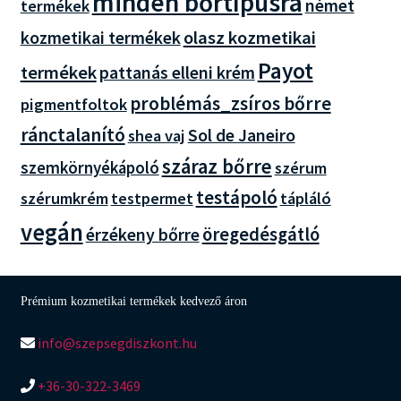
minden bőrtípusra
német
termékek
olasz kozmetikai
kozmetikai termékek
Payot
termékek
pattanás elleni krém
problémás_zsíros bőrre
pigmentfoltok
ránctalanító
Sol de Janeiro
shea vaj
száraz bőrre
szemkörnyékápoló
szérum
testápoló
szérumkrém
testpermet
tápláló
vegán
öregedésgátló
érzékeny bőrre
Prémium kozmetikai termékek kedvező áron
info@szepsegdiszkont.hu
+36-30-322-3469