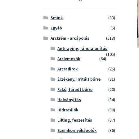
Smink
(83)
Egyéb
(5)
Arckrém - arcápolás
(513)
Anti-aging, ránctalanítás
(105)
Arclemosók
(64)
Arcradírok
(25)
Érzékeny, irritált bőrre
(31)
Fakó, fáradt bőrre
(20)
Halványítás
(34)
Hidratálók
(80)
Lifting, feszesítés
(37)
Szemkörnyékápolók
(36)