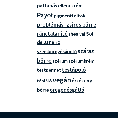
pattanás elleni krém
Payot
pigmentfoltok
problémás_zsíros bőrre
ránctalanító
Sol
shea vaj
de Janeiro
száraz
szemkörnyékápoló
bőrre
szérum
szérumkrém
testápoló
testpermet
vegán
érzékeny
tápláló
bőrre
öregedésgátló