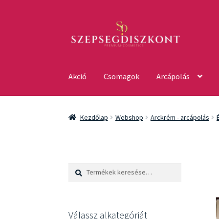
Ugrás
Kilépés
a
a
navigációhoz
tartalomba
Akció
Csomagok
Arcápolás
Kezdőlap
Webshop
Arckrém - arcápolás
Keresés
Keresés
a
következőre:
Válassz alkategóriát