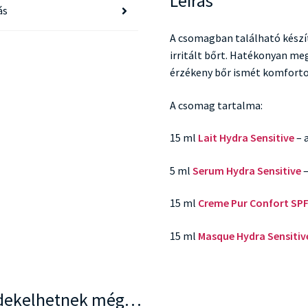
Leírás
ás
A csomagban található készí
irritált bőrt. Hatékonyan me
érzékeny bőr ismét komfortos
A csomag tartalma:
15 ml
Lait Hydra Sensitive
– 
5 ml
Serum Hydra Sensitive
–
15 ml
Creme Pur Confort SP
15 ml
Masque Hydra Sensitiv
dekelhetnek még…