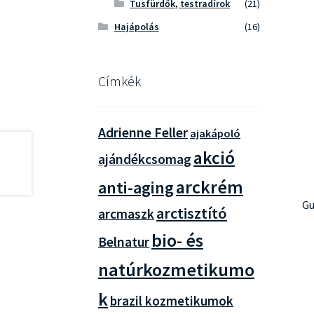
Tusfürdők, testradírok
(21)
Hajápolás
(16)
Címkék
Adrienne Feller
ajakápoló
akció
ajándékcsomag
arckrém
anti-aging
Gu
arctisztító
arcmaszk
bio- és
Belnatur
natúrkozmetikumo
k
brazil kozmetikumok