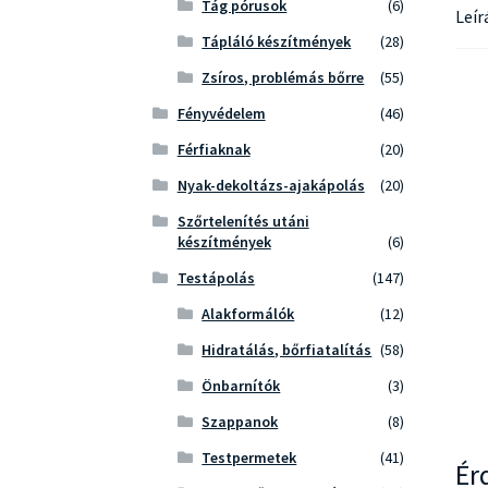
Tág pórusok
(6)
Leír
Tápláló készítmények
(28)
Zsíros, problémás bőrre
(55)
Fényvédelem
(46)
Férfiaknak
(20)
Nyak-dekoltázs-ajakápolás
(20)
Szőrtelenítés utáni
készítmények
(6)
Testápolás
(147)
Alakformálók
(12)
Hidratálás, bőrfiatalítás
(58)
Önbarnítók
(3)
Szappanok
(8)
Testpermetek
(41)
Ér