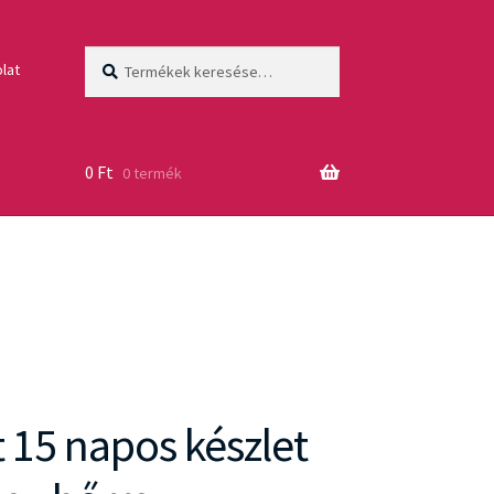
Keresés
Keresés
lat
a
következőre:
0
Ft
0 termék
 15 napos készlet