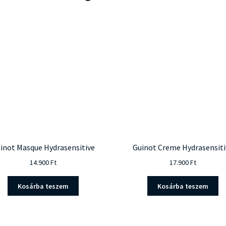
inot Masque Hydrasensitive
Guinot Creme Hydrasensiti
14.900
Ft
17.900
Ft
Kosárba teszem
Kosárba teszem