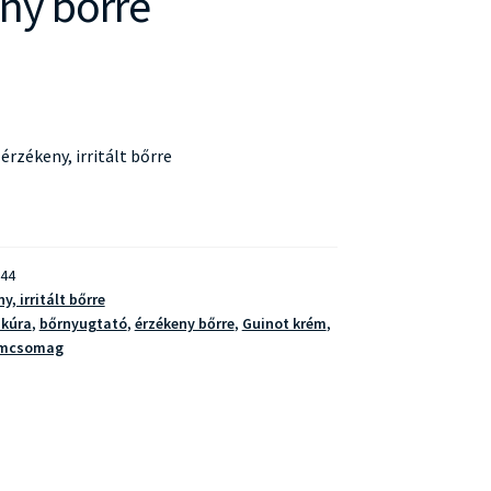
ny bőrre
rzékeny, irritált bőrre
44
y, irritált bőrre
 kúra
,
bőrnyugtató
,
érzékeny bőrre
,
Guinot krém
,
émcsomag