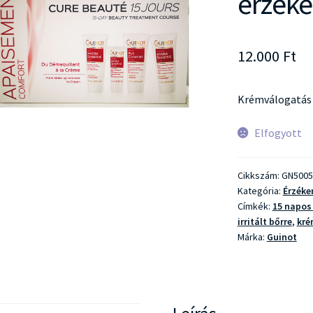
érzéke
12.000
Ft
Krémválogatás é
Elfogyott
Cikkszám:
GN5005
Kategória:
Érzéken
Címkék:
15 napos
irritált bőrre
,
kr
Márka:
Guinot