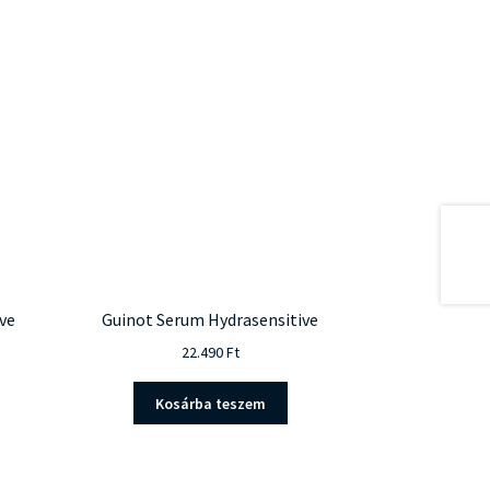
ve
Guinot Serum Hydrasensitive
22.490
Ft
Kosárba teszem