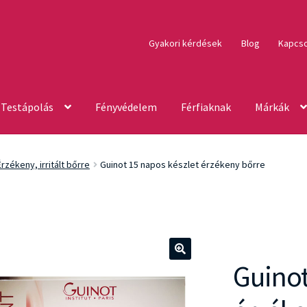
Gyakori kérdések
Blog
Kapcso
Testápolás
Fényvédelem
Férfiaknak
Márkák
Érzékeny, irritált bőrre
Guinot 15 napos készlet érzékeny bőrre
Guinot
🔍