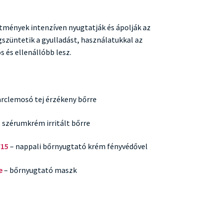
tmények intenzíven nyugtatják és ápolják az
gszüntetik a gyulladást, használatukkal az
 és ellenállóbb lesz.
arclemosó tej érzékeny bőrre
 szérumkrém irritált bőrre
F15
– nappali bőrnyugtató krém fényvédővel
e
– bőrnyugtató maszk