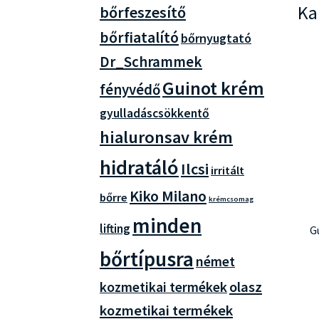
Ka
bőrfeszesítő
bőrfiatalító
bőrnyugtató
Dr_Schrammek
Guinot krém
fényvédő
gyulladáscsökkentő
hialuronsav krém
hidratáló
Ilcsi
irritált
Kiko Milano
bőrre
krémcsomag
minden
lifting
G
bőrtípusra
német
olasz
kozmetikai termékek
kozmetikai termékek