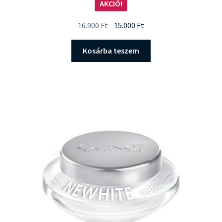
AKCIÓ!
Original
Current
16.900
Ft
15.000
Ft
price
price
was:
is:
Kosárba teszem
16.900 Ft.
15.000 Ft.