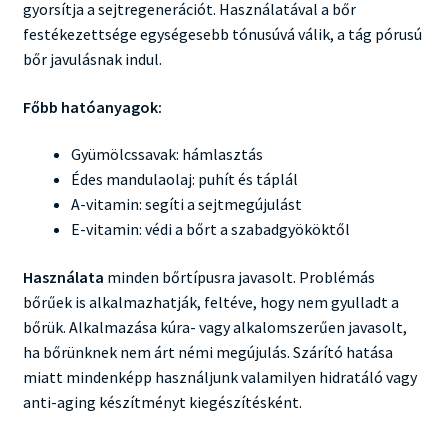
gyorsítja a sejtregenerációt. Használatával a bőr
festékezettsége egységesebb tónusúvá válik, a tág pórusú
bőr javulásnak indul.
Főbb hatóanyagok:
Gyümölcssavak: hámlasztás
Édes mandulaolaj: puhít és táplál
A-vitamin: segíti a sejtmegújulást
E-vitamin: védi a bőrt a szabadgyököktől
Használata
minden bőrtípusra javasolt. Problémás
bőrűek is alkalmazhatják, feltéve, hogy nem gyulladt a
bőrük. Alkalmazása kúra- vagy alkalomszerűen javasolt,
ha bőrünknek nem árt némi megújulás. Szárító hatása
miatt mindenképp használjunk valamilyen hidratáló vagy
anti-aging készítményt kiegészítésként.