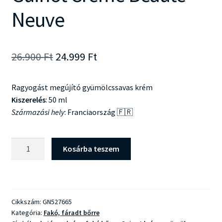
Neuve
Original
Current
26.900
Ft
24.999
Ft
price
price
Ragyogást megújító gyümölcssavas krém
was:
is:
Kiszerelés
: 50 ml
26.900 Ft.
24.999 Ft.
Származási hely
: Franciaország 🇫🇷
Guinot
Kosárba teszem
Creme
Beaute
Neuve
mennyiség
Cikkszám:
GN527665
Kategória:
Fakó, fáradt bőrre