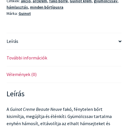
Címkék:
akció
,
arckrém
,
fakó bőrre
,
Guinot krém
,
gyümölcssav
,
hámlasztás
,
minden bőrtípusra
Márka:
Guinot
Leírás
További információk
Vélemények (0)
Leírás
A
Guinot Creme Beaute Neuve
fakó, fénytelen bőrt
kisimítja, megújítja és élénkíti. Gyümölcssav tartalma
enyhén hámosít, eltávolítja az elhalt hámsejteket és