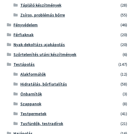
Tápláló készítmények
(28)
Zsíros, problémás bőrre
(55)
Fényvédelem
(46)
Férfiaknak
(20)
Nyak-dekoltázs-ajakápolás
(20)
Szőrtelenítés utáni készítmények
(6)
Testápolás
(147)
Alakformálók
(12)
Hidratálás, bőrfiatalítás
(58)
Önbarnítók
(3)
Szappanok
(8)
Testpermetek
(41)
Tusfürdők, testradírok
(21)
Hajápolás
(16)