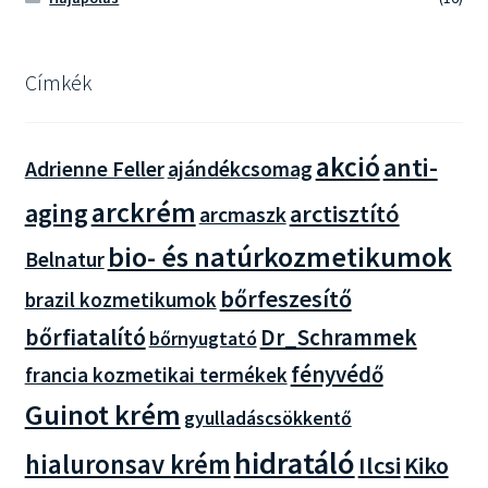
Címkék
akció
anti-
Adrienne Feller
ajándékcsomag
arckrém
aging
arctisztító
arcmaszk
bio- és natúrkozmetikumok
Belnatur
bőrfeszesítő
brazil kozmetikumok
bőrfiatalító
Dr_Schrammek
bőrnyugtató
fényvédő
francia kozmetikai termékek
Guinot krém
gyulladáscsökkentő
hidratáló
hialuronsav krém
Ilcsi
Kiko