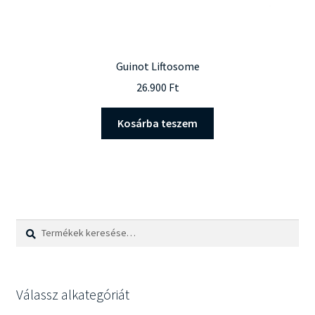
Guinot Liftosome
26.900
Ft
Kosárba teszem
Keresés
Keresés
a
következőre:
Válassz alkategóriát