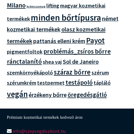
Milano
magyar kozmetikai
lifting
krémcsomag
minden bőrtípusra
német
termékek
olasz kozmetikai
kozmetikai termékek
Payot
termékek
pattanás elleni krém
problémás_zsíros bőrre
pigmentfoltok
ránctalanító
Sol de Janeiro
shea vaj
száraz bőrre
szemkörnyékápoló
szérum
testápoló
szérumkrém
testpermet
tápláló
vegán
öregedésgátló
érzékeny bőrre
Prémium kozmetikai termékek kedvező áron
info@szepsegdiszkont.hu