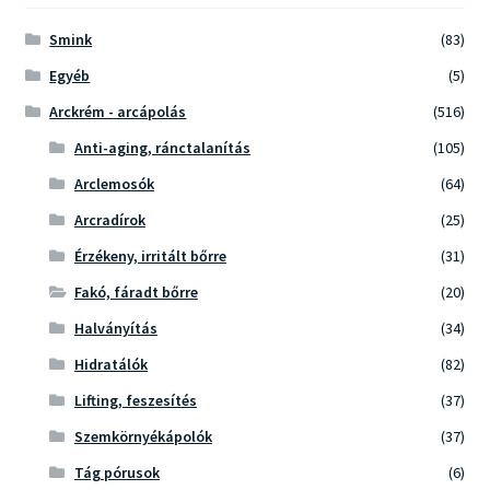
Smink
(83)
Egyéb
(5)
Arckrém - arcápolás
(516)
Anti-aging, ránctalanítás
(105)
Arclemosók
(64)
Arcradírok
(25)
Érzékeny, irritált bőrre
(31)
Fakó, fáradt bőrre
(20)
Halványítás
(34)
Hidratálók
(82)
Lifting, feszesítés
(37)
Szemkörnyékápolók
(37)
Tág pórusok
(6)