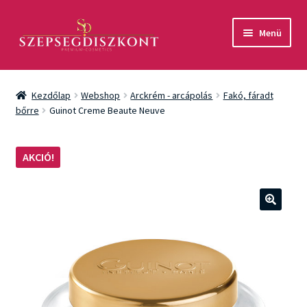
Ugrás
Kilépés
Menü
a
a
navigációhoz
tartalomba
Akció
Kezdőlap
Webshop
Arckrém - arcápolás
Fakó, fáradt
Csomagok
bőrre
Guinot Creme Beaute Neuve
Arcápolás
AKCIÓ!
Testápolás
Fényvédelem
🔍
Férfiaknak
Márkák