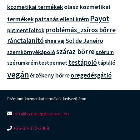
olasz kozmetikai
kozmetikai termékek
Payot
termékek
pattanás elleni krém
problémás_zsíros bőrre
pigmentfoltok
ránctalanító
Sol de Janeiro
shea vaj
száraz bőrre
szemkörnyékápoló
szérum
testápoló
szérumkrém
testpermet
tápláló
vegán
öregedésgátló
érzékeny bőrre
Prémium kozmetikai termékek kedvező áron
info@szepsegdiszkont.hu
+36-30-322-3469