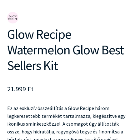
Glow Recipe
Watermelon Glow Best
Sellers Kit
21.999
Ft
Ez az exkluzív összeállítás a Glow Recipe három
legkeresettebb termékét tartalmazza, kiegészítve egy
ikonikus sminkeszközzel. A csomagot úgy állították
össze, hogy hidratálja, ragyogóvá tegye és finomítsa a
bőrfelszínt, mindezt a görögdinnye frissítő erejével.