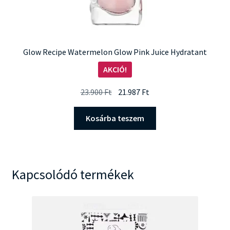
Glow Recipe Watermelon Glow Pink Juice Hydratant
AKCIÓ!
Original
Current
23.900
Ft
21.987
Ft
price
price
was:
is:
Kosárba teszem
23.900 Ft.
21.987 Ft.
Kapcsolódó termékek