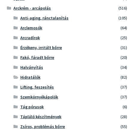
Arckrém - arcápolás
(516)
Anti-aging, ránctalanítás
(105)
Arclemosók
(64)
Arcradírok
(25)
Érzékeny, irritált bőrre
(31)
Fakó, fáradt bőrre
(20)
Halványítás
(34)
Hidratálók
(82)
Lifting, feszesítés
(37)
Szemkörnyékápolók
(37)
Tág pórusok
(6)
Tápláló készítmények
(28)
Zsíros, problémás bőrre
(55)