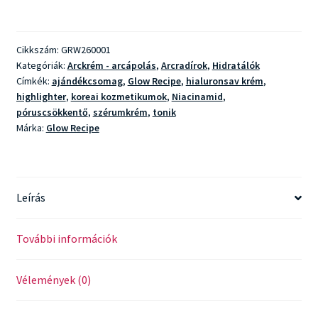
Watermelon
Glow
Best
Cikkszám:
GRW260001
Sellers
Kategóriák:
Arckrém - arcápolás
,
Arcradírok
,
Hidratálók
Kit
Címkék:
ajándékcsomag
,
Glow Recipe
,
hialuronsav krém
,
mennyiség
highlighter
,
koreai kozmetikumok
,
Niacinamid
,
póruscsökkentő
,
szérumkrém
,
tonik
Márka:
Glow Recipe
Leírás
További információk
Vélemények (0)