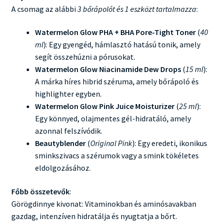
A csomag az alábbi
3 bőrápolót és 1 eszközt tartalmazza
:
Watermelon Glow PHA + BHA Pore-Tight Toner
(
40
ml
): Egy gyengéd, hámlasztó hatású tonik, amely
segít összehúzni a pórusokat.
Watermelon Glow Niacinamide Dew Drops
(
15 ml
):
A márka híres hibrid széruma, amely bőrápoló és
highlighter egyben.
Watermelon Glow Pink Juice Moisturizer
(
25 ml
):
Egy könnyed, olajmentes gél-hidratáló, amely
azonnal felszívódik.
Beautyblender
(
Original Pink
): Egy eredeti, ikonikus
sminkszivacs a szérumok vagy a smink tökéletes
eldolgozásához.
Főbb összetevők
:
Görögdinnye kivonat: Vitaminokban és aminósavakban
gazdag, intenzíven hidratálja és nyugtatja a bőrt.