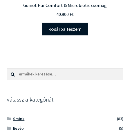
Guinot Pur Comfort & Microbiotic csomag
40.900
Ft
Kosárba teszem
Keresés
Keresés
a
következőre:
Válassz alkategóriát
Smink
(83)
Egyéb
(5)