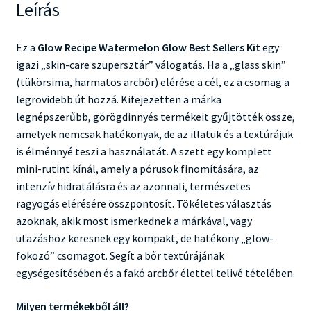
Leírás
Ez a
Glow Recipe Watermelon Glow Best Sellers Kit
egy
igazi „skin-care szupersztár” válogatás. Ha a „glass skin”
(tükörsima, harmatos arcbőr) elérése a cél, ez a csomag a
legrövidebb út hozzá. Kifejezetten a márka
legnépszerűbb, görögdinnyés termékeit gyűjtötték össze,
amelyek nemcsak hatékonyak, de az illatuk és a textúrájuk
is élménnyé teszi a használatát. A szett egy komplett
mini-rutint kínál, amely a pórusok finomítására, az
intenzív hidratálásra és az azonnali, természetes
ragyogás elérésére összpontosít. Tökéletes választás
azoknak, akik most ismerkednek a márkával, vagy
utazáshoz keresnek egy kompakt, de hatékony „glow-
fokozó” csomagot. Segít a bőr textúrájának
egységesítésében és a fakó arcbőr élettel telivé tételében.
Milyen termékekből áll?