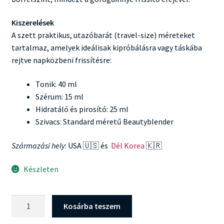
Kiszerelések
A szett praktikus, utazóbarát (travel-size) méreteket
tartalmaz, amelyek ideálisak kipróbálásra vagy táskába
rejtve napközbeni frissítésre:
Tonik: 40 ml
Szérum: 15 ml
Hidratáló és pirosító: 25 ml
Szivacs: Standard méretű Beautyblender
Származási hely
: USA 🇺🇸 és
Dél Korea
🇰🇷
Készleten
Glow
Kosárba teszem
Recipe