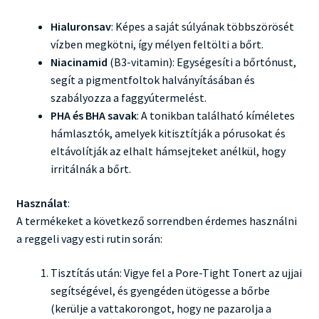
Hialuronsav
: Képes a saját súlyának többszörösét
vízben megkötni, így mélyen feltölti a bőrt.
Niacinamid
(B3-vitamin): Egységesíti a bőrtónust,
segít a pigmentfoltok halványításában és
szabályozza a faggyútermelést.
PHA és BHA savak
: A tonikban található kíméletes
hámlasztók, amelyek kitisztítják a pórusokat és
eltávolítják az elhalt hámsejteket anélkül, hogy
irritálnák a bőrt.
Használat
:
A termékeket a következő sorrendben érdemes használni
a reggeli vagy esti rutin során:
Tisztítás után: Vigye fel a Pore-Tight Tonert az ujjai
segítségével, és gyengéden ütögesse a bőrbe
(kerülje a vattakorongot, hogy ne pazarolja a