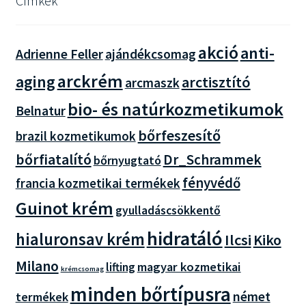
Címkék
akció
anti-
Adrienne Feller
ajándékcsomag
arckrém
aging
arctisztító
arcmaszk
bio- és natúrkozmetikumok
Belnatur
bőrfeszesítő
brazil kozmetikumok
bőrfiatalító
Dr_Schrammek
bőrnyugtató
fényvédő
francia kozmetikai termékek
Guinot krém
gyulladáscsökkentő
hidratáló
hialuronsav krém
Ilcsi
Kiko
Milano
magyar kozmetikai
lifting
krémcsomag
minden bőrtípusra
német
termékek