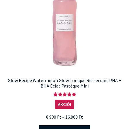
Glow Recipe Watermelon Glow Tonique Resserrant PHA +
BHA Éclat Pastèque Mini
Értékelés:
AKCIÓ!
5.00
/ 5
Ártartomány:
8.900
Ft
–
16.900
Ft
8.900 Ft
Ennek