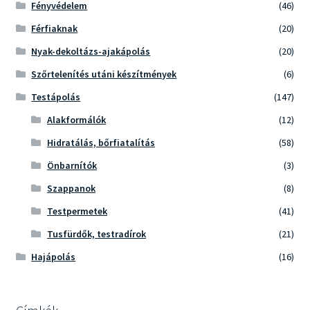
Fényvédelem
(46)
Férfiaknak
(20)
Nyak-dekoltázs-ajakápolás
(20)
Szőrtelenítés utáni készítmények
(6)
Testápolás
(147)
Alakformálók
(12)
Hidratálás, bőrfiatalítás
(58)
Önbarnítók
(3)
Szappanok
(8)
Testpermetek
(41)
Tusfürdők, testradírok
(21)
Hajápolás
(16)