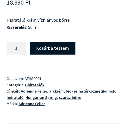
18.390
Ft
Hidratáló krém vízhiányos bőrre
Kiszerelés
: 50 ml
Adrienne
Kosárba teszem
Feller
Hungarian
Spring
Extra
Cikkszám:
AFHS0001
Hidratálókrém
Kategória:
Hidratálók
mennyiség
Címkék:
Adrienne Feller
,
arckrém
,
bio- és natúrkozmetikumok
,
hidratáló
,
Hungarian Spring
,
száraz bőrre
Márka:
Adrienne Feller