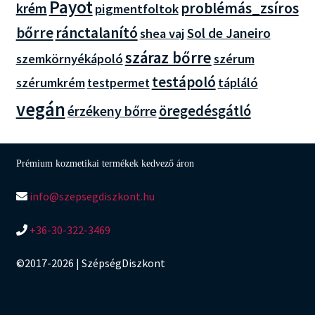
Payot
problémás_zsíros
krém
pigmentfoltok
bőrre
ránctalanító
Sol de Janeiro
shea vaj
száraz bőrre
szemkörnyékápoló
szérum
testápoló
szérumkrém
tápláló
testpermet
vegán
érzékeny bőrre
öregedésgátló
Prémium kozmetikai termékek kedvező áron
info@szepsegdiszkont.hu
+36-30-322-3469
©2017-2026 | SzépségDiszkont