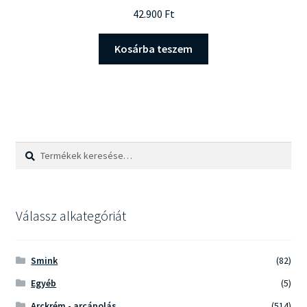
Értékelés:
42.900
Ft
5.00
/ 5
Kosárba teszem
Keresés
Keresés
a
következőre:
Válassz alkategóriát
Smink
(82)
Egyéb
(5)
Arckrém - arcápolás
(514)