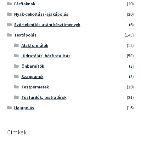
Férfiaknak
(20)
Nyak-dekoltázs-ajakápolás
(20)
Szőrtelenítés utáni készítmények
(6)
Testápolás
(145)
Alakformálók
(12)
Hidratálás, bőrfiatalítás
(58)
Önbarnítók
(3)
Szappanok
(8)
Testpermetek
(39)
Tusfürdők, testradírok
(21)
Hajápolás
(16)
Címkék