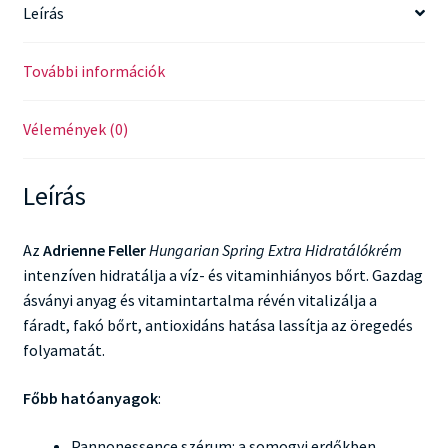
Leírás
További információk
Vélemények (0)
Leírás
Az
Adrienne Feller
Hungarian Spring Extra Hidratálókrém
intenzíven hidratálja a víz- és vitaminhiányos bőrt. Gazdag
ásványi anyag és vitamintartalma révén vitalizálja a
fáradt, fakó bőrt, antioxidáns hatása lassítja az öregedés
folyamatát.
Főbb hatóanyagok
:
Pannonessence szérum: a somogyi erdőkben