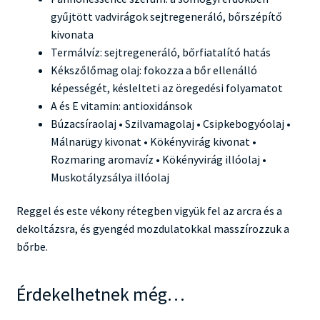
gyűjtött vadvirágok sejtregeneráló, bőrszépítő
kivonata
Termálvíz: sejtregeneráló, bőrfiatalító hatás
Kékszőlőmag olaj: fokozza a bőr ellenálló
képességét, késlelteti az öregedési folyamatot
A és E vitamin: antioxidánsok
Búzacsíraolaj • Szilvamagolaj • Csipkebogyóolaj •
Málnarügy kivonat • Kökényvirág kivonat •
Rozmaring aromavíz • Kökényvirág illóolaj •
Muskotályzsálya illóolaj
Reggel és este vékony rétegben vigyük fel az arcra és a
dekoltázsra, és gyengéd mozdulatokkal masszírozzuk a
bőrbe.
Érdekelhetnek még…