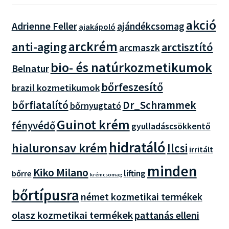
akció
Adrienne Feller
ajándékcsomag
ajakápoló
arckrém
anti-aging
arctisztító
arcmaszk
bio- és natúrkozmetikumok
Belnatur
bőrfeszesítő
brazil kozmetikumok
bőrfiatalító
Dr_Schrammek
bőrnyugtató
Guinot krém
fényvédő
gyulladáscsökkentő
hidratáló
hialuronsav krém
Ilcsi
irritált
minden
Kiko Milano
lifting
bőrre
krémcsomag
bőrtípusra
német kozmetikai termékek
olasz kozmetikai termékek
pattanás elleni