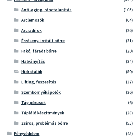
Anti-aging, ránctalanítás
(105)
Arclemosók
(64)
Arcradírok
(26)
Érzékeny, irritált bőrre
(31)
Fakó, fáradt bőrre
(20)
Halványítás
(34)
Hidratálók
(80)
Lifting, feszesítés
(37)
Szemkörnyékápolók
(36)
Tág pórusok
(6)
Tápláló készítmények
(28)
Zsíros, problémás bőrre
(55)
Fényvédelem
(45)