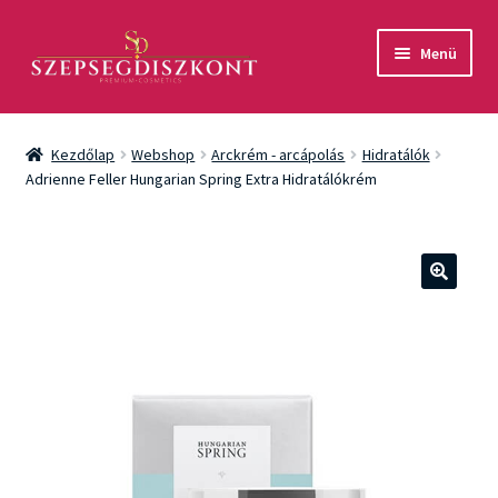
Ugrás
Kilépés
Menü
a
a
navigációhoz
tartalomba
Akció
Kezdőlap
Webshop
Arckrém - arcápolás
Hidratálók
Csomagok
Adrienne Feller Hungarian Spring Extra Hidratálókrém
Arcápolás
Testápolás
🔍
Fényvédelem
Férfiaknak
Márkák