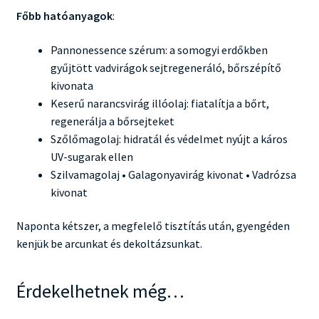
Főbb hatóanyagok
:
Pannonessence szérum: a somogyi erdőkben
gyűjtött vadvirágok sejtregeneráló, bőrszépítő
kivonata
Keserű narancsvirág illóolaj: fiatalítja a bőrt,
regenerálja a bőrsejteket
Szőlőmagolaj: hidratál és védelmet nyújt a káros
UV-sugarak ellen
Szilvamagolaj • Galagonyavirág kivonat • Vadrózsa
kivonat
Naponta kétszer, a megfelelő tisztítás után, gyengéden
kenjük be arcunkat és dekoltázsunkat.
Érdekelhetnek még…