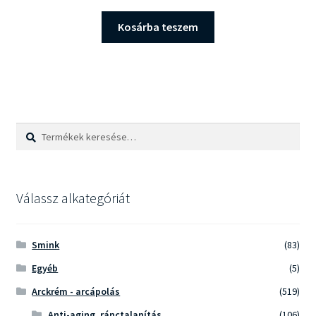
Kosárba teszem
Keresés
Keresés
a
következőre:
Válassz alkategóriát
Smink
(83)
Egyéb
(5)
Arckrém - arcápolás
(519)
Anti-aging, ránctalanítás
(106)