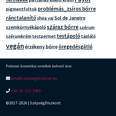
problémás_zsíros bőrre
pigmentfoltok
ránctalanító
Sol de Janeiro
shea vaj
száraz bőrre
szemkörnyékápoló
szérum
testápoló
szérumkrém
testpermet
tápláló
vegán
öregedésgátló
érzékeny bőrre
Prémium kozmetikai termékek kedvező áron
info@szepsegdiszkont.hu
+36-30-322-3469
©2017-2026 | SzépségDiszkont