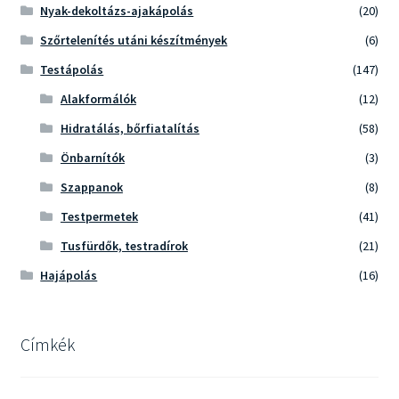
Nyak-dekoltázs-ajakápolás
(20)
Szőrtelenítés utáni készítmények
(6)
Testápolás
(147)
Alakformálók
(12)
Hidratálás, bőrfiatalítás
(58)
Önbarnítók
(3)
Szappanok
(8)
Testpermetek
(41)
Tusfürdők, testradírok
(21)
Hajápolás
(16)
Címkék