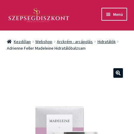
Ugrás
Kilépés
Menü
a
a
navigációhoz
tartalomba
Akció
Kezdőlap
Webshop
Arckrém - arcápolás
Hidratálók
Csomagok
Adrienne Feller Madeleine Hidratálóbalzsam
Arcápolás
Testápolás
🔍
Fényvédelem
Férfiaknak
Márkák