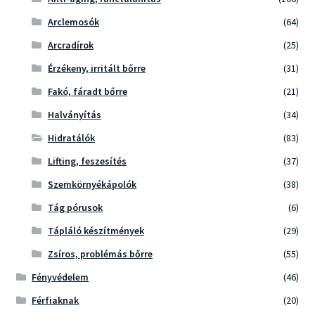
Arclemosók
(64)
Arcradírok
(25)
Érzékeny, irritált bőrre
(31)
Fakó, fáradt bőrre
(21)
Halványítás
(34)
Hidratálók
(83)
Lifting, feszesítés
(37)
Szemkörnyékápolók
(38)
Tág pórusok
(6)
Tápláló készítmények
(29)
Zsíros, problémás bőrre
(55)
Fényvédelem
(46)
Férfiaknak
(20)