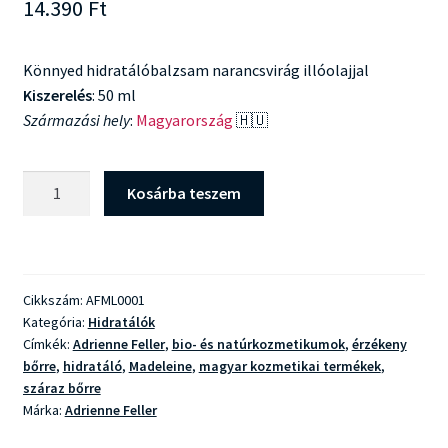
14.390
Ft
Könnyed hidratálóbalzsam narancsvirág illóolajjal
Kiszerelés
: 50 ml
Származási hely
:
Magyarország
🇭🇺
Adrienne
Kosárba teszem
Feller
Madeleine
Hidratálóbalzsam
mennyiség
Cikkszám:
AFML0001
Kategória:
Hidratálók
Címkék:
Adrienne Feller
,
bio- és natúrkozmetikumok
,
érzékeny
bőrre
,
hidratáló
,
Madeleine
,
magyar kozmetikai termékek
,
száraz bőrre
Márka:
Adrienne Feller