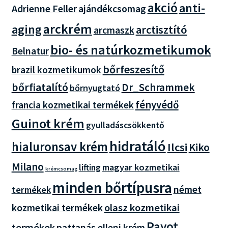
akció
anti-
Adrienne Feller
ajándékcsomag
arckrém
aging
arctisztító
arcmaszk
bio- és natúrkozmetikumok
Belnatur
bőrfeszesítő
brazil kozmetikumok
bőrfiatalító
Dr_Schrammek
bőrnyugtató
fényvédő
francia kozmetikai termékek
Guinot krém
gyulladáscsökkentő
hidratáló
hialuronsav krém
Ilcsi
Kiko
Milano
magyar kozmetikai
lifting
krémcsomag
minden bőrtípusra
német
termékek
olasz kozmetikai
kozmetikai termékek
Payot
termékek
pattanás elleni krém