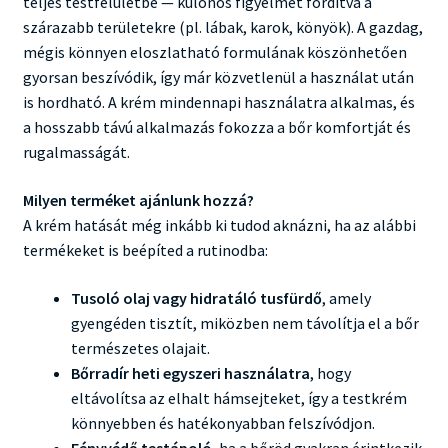
teljes testfelületbe — különös figyelmet fordítva a
szárazabb területekre (pl. lábak, karok, könyök). A gazdag,
mégis könnyen eloszlatható formulának köszönhetően
gyorsan beszívódik, így már közvetlenül a használat után
is hordható. A krém mindennapi használatra alkalmas, és
a hosszabb távú alkalmazás fokozza a bőr komfortját és
rugalmasságát.
Milyen terméket ajánlunk hozzá?
A krém hatását még inkább ki tudod aknázni, ha az alábbi
termékeket is beépíted a rutinodba:
Tusoló olaj vagy hidratáló tusfürdő
, amely
gyengéden tisztít, miközben nem távolítja el a bőr
természetes olajait.
Bőrradír heti egyszeri használatra
, hogy
eltávolítsa az elhalt hámsejteket, így a testkrém
könnyebben és hatékonyabban felszívódjon.
Fényvédő testápoló
, ha a bőröd gyakran érintkezik