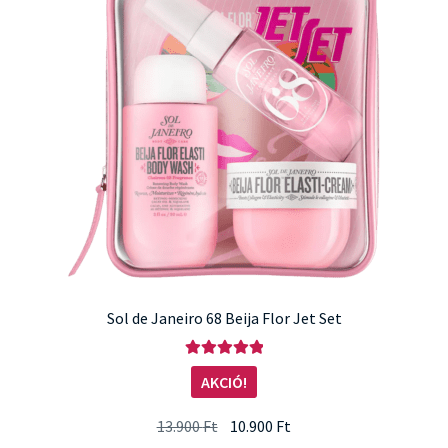
A
változatok
a
termékoldalon
választhatók
ki
Sol de Janeiro 68 Beija Flor Jet Set
Értékelés:
AKCIÓ!
5.00
/ 5
Original
Current
13.900
Ft
10.900
Ft