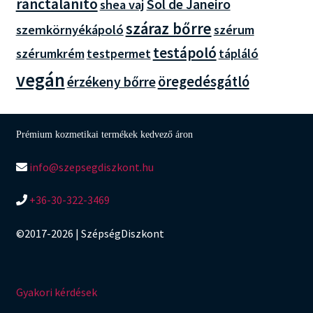
ránctalanító
Sol de Janeiro
shea vaj
száraz bőrre
szemkörnyékápoló
szérum
testápoló
szérumkrém
testpermet
tápláló
vegán
öregedésgátló
érzékeny bőrre
Prémium kozmetikai termékek kedvező áron
info@szepsegdiszkont.hu
+36-30-322-3469
©2017-2026 | SzépségDiszkont
Gyakori kérdések