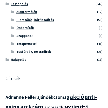
Testápolás
(147)
Alakformálók
(12)
Hidratálás, bőrfiatalítás
(58)
Önbarnítók
(3)
Szappanok
(8)
Testpermetek
(41)
Tusfürdők, testradírok
(21)
Hajápolás
(16)
Címkék
akció
anti-
Adrienne Feller
ajándékcsomag
arckrém
aging
arctisztító
arcmaszk