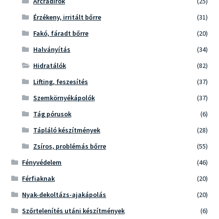
Arcradírok
(25)
Érzékeny, irritált bőrre
(31)
Fakó, fáradt bőrre
(20)
Halványítás
(34)
Hidratálók
(82)
Lifting, feszesítés
(37)
Szemkörnyékápolók
(37)
Tág pórusok
(6)
Tápláló készítmények
(28)
Zsíros, problémás bőrre
(55)
Fényvédelem
(46)
Férfiaknak
(20)
Nyak-dekoltázs-ajakápolás
(20)
Szőrtelenítés utáni készítmények
(6)