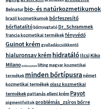
bio- és natúrkozmetikumok
Belnatur
bőrfeszesítő
brazil kozmetikumok
bőrfiatalító
Dr_Schrammek
bőrnyugtató
fényvédő
francia kozmetikai termékek
Guinot krém
gyulladáscsökkentő
hidratáló
hialuronsav krém
Ilcsi
Kiko
Milano
magyar kozmetikai
lifting
krémcsomag
minden bőrtípusra
német
termékek
olasz kozmetikai
kozmetikai termékek
Payot
termékek
pattanás elleni krém
problémás_zsíros bőrre
pigmentfoltok