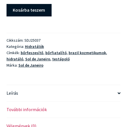
Sol
Kosárba teszem
de
Janeiro
Biggie
Biggie
Cikkszám:
SDJ25037
Beija
Kategória:
Hidratálók
Flor
Címkék:
bőrfeszesítő
,
bőrfiatalító
,
brazil kozmetikumok
,
mennyiség
hidratáló
,
Sol de Janeiro
,
testápoló
Márka:
Sol de Janeiro
Leírás
További információk
Vélemények (0)