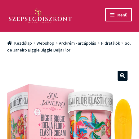
Ugrás
Kilépés
Menü
a
a
navigációhoz
tartalomba
Akció
Kezdőlap
Webshop
Arckrém - arcápolás
Hidratálók
Sol
Csomagok
de Janeiro Biggie Biggie Beija Flor
Arcápolás
Testápolás
🔍
Fényvédelem
Férfiaknak
Márkák