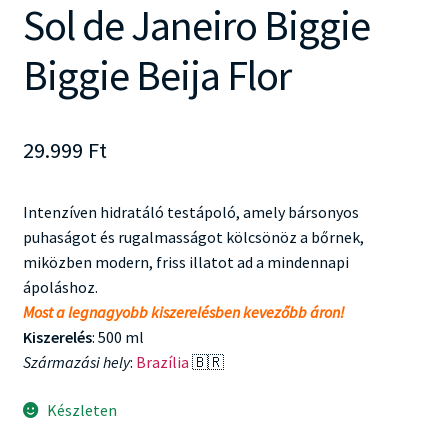
Sol de Janeiro Biggie
Biggie Beija Flor
29.999
Ft
Intenzíven hidratáló testápoló, amely bársonyos
puhaságot és rugalmasságot kölcsönöz a bőrnek,
miközben modern, friss illatot ad a mindennapi
ápoláshoz.
Most a legnagyobb kiszerelésben kevezőbb áron!
Kiszerelés
: 500 ml
Származási hely
:
Brazília
🇧🇷
Készleten