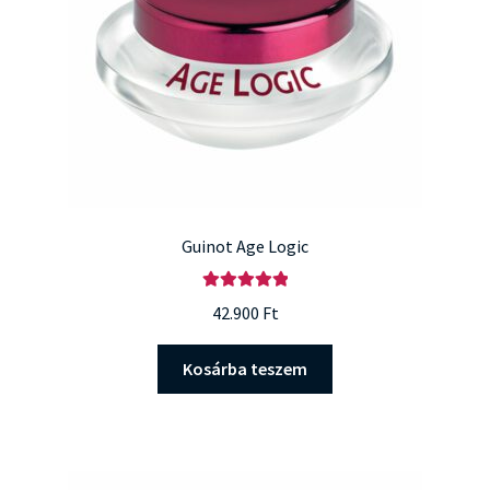
Guinot Age Logic
Értékelés:
42.900
Ft
5.00
/ 5
Kosárba teszem