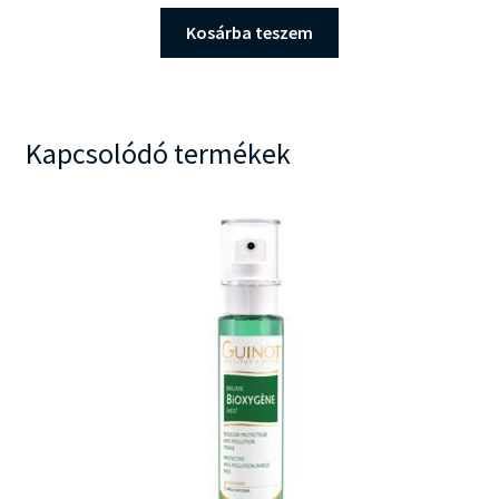
price
price
was:
is:
Kosárba teszem
13.900 Ft.
10.900 Ft.
Kapcsolódó termékek