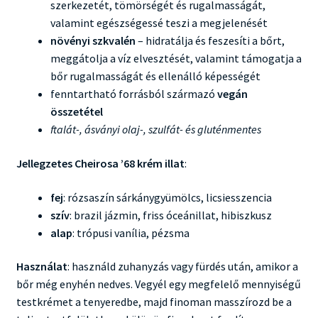
szerkezetét, tömörségét és rugalmasságát,
valamint egészségessé teszi a megjelenését
növényi szkvalén
– hidratálja és feszesíti a bőrt,
meggátolja a víz elvesztését, valamint támogatja a
bőr rugalmasságát és ellenálló képességét
fenntartható forrásból származó
vegán
összetétel
ftalát-, ásványi olaj-, szulfát- és gluténmentes
Jellegzetes Cheirosa ’68 krém illat
:
fej
: rózsaszín sárkánygyümölcs, licsiesszencia
szív
: brazil jázmin, friss óceánillat, hibiszkusz
alap
: trópusi vanília, pézsma
Használat
: használd zuhanyzás vagy fürdés után, amikor a
bőr még enyhén nedves. Vegyél egy megfelelő mennyiségű
testkrémet a tenyeredbe, majd finoman masszírozd be a