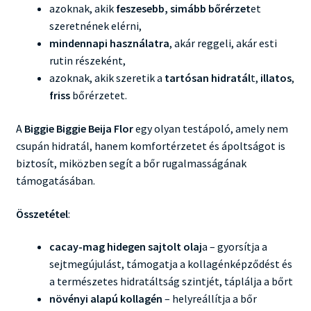
azoknak, akik
feszesebb, simább bőrérzet
et
szeretnének elérni,
mindennapi használatra
, akár reggeli, akár esti
rutin részeként,
azoknak, akik szeretik a
tartósan hidratál
t,
illatos
,
friss
bőrérzetet.
A
Biggie Biggie Beija Flor
egy olyan testápoló, amely nem
csupán hidratál, hanem komfortérzetet és ápoltságot is
biztosít, miközben segít a bőr rugalmasságának
támogatásában.
Összetétel
:
cacay-mag hidegen sajtolt olaj
a – gyorsítja a
sejtmegújulást, támogatja a kollagénképződést és
a természetes hidratáltság szintjét, táplálja a bőrt
növényi alapú kollagén
– helyreállítja a bőr