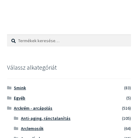
Keresés
Keresés
a
következőre:
Válassz alkategóriát
Smink
(83)
Egyéb
(5)
Arckrém - arcápolás
(516)
Anti-aging, ránctalanítás
(105)
Arclemosók
(64)