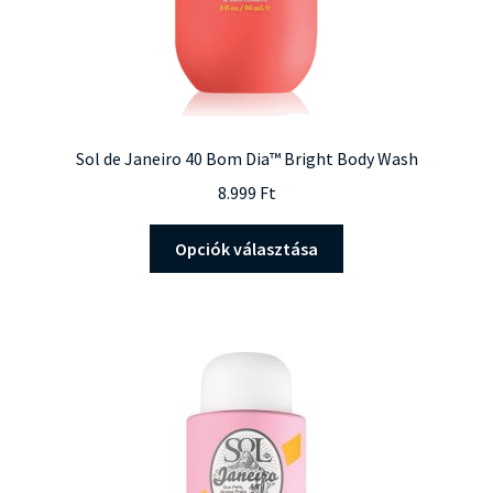
Sol de Janeiro 40 Bom Dia™ Bright Body Wash
8.999
Ft
Ennek
Opciók választása
a
terméknek
több
variációja
van.
A
változatok
a
termékoldalon