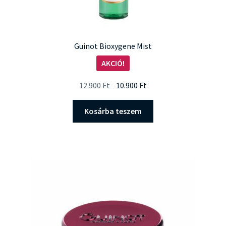
Guinot Bioxygene Mist
AKCIÓ!
Original
Current
12.900
Ft
10.900
Ft
price
price
was:
is:
Kosárba teszem
12.900 Ft.
10.900 Ft.