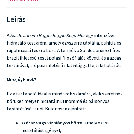
Leírás
A
Sol de Janeiro Biggie Biggie Beija Flor
egy intenzíven
hidratáló testkrém, amely egyszerre táplálja, puhítja és
rugalmassá teszi a bőrt. A termék a Sol de Janeiro híres
brazil ihletésű testápolási filozófiáját követi, és gazdag
textúrával, trópusi ihletésű illatvilággal fejti ki hatását.
Mire jó, kinek?
Ez a testápoló ideális mindazok számára, akik szeretnék
bőrüket mélyen hidratálni, finommá és bársonyos
tapintásúvá tenni. Különösen ajánlott:
száraz vagy vízhiányos bőrre
, amely extra
hidratálást igényel,