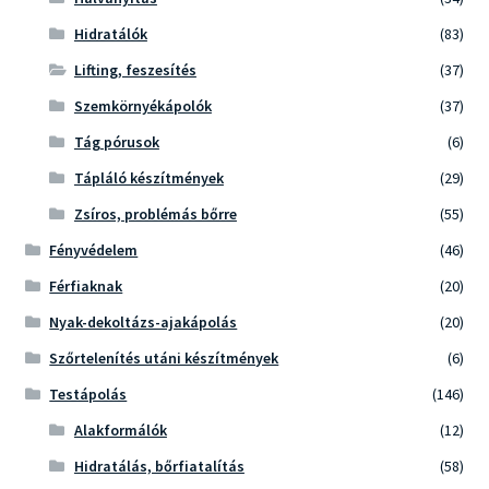
Hidratálók
(83)
Lifting, feszesítés
(37)
Szemkörnyékápolók
(37)
Tág pórusok
(6)
Tápláló készítmények
(29)
Zsíros, problémás bőrre
(55)
Fényvédelem
(46)
Férfiaknak
(20)
Nyak-dekoltázs-ajakápolás
(20)
Szőrtelenítés utáni készítmények
(6)
Testápolás
(146)
Alakformálók
(12)
Hidratálás, bőrfiatalítás
(58)