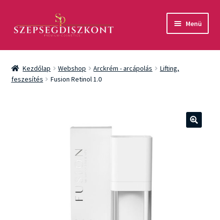
Ugrás
Kilépés
Menü
a
a
navigációhoz
tartalomba
Akció
Kezdőlap
Webshop
Arckrém - arcápolás
Lifting,
Csomagok
feszesítés
Fusion Retinol 1.0
Arcápolás
Testápolás
🔍
Fényvédelem
Férfiaknak
Márkák