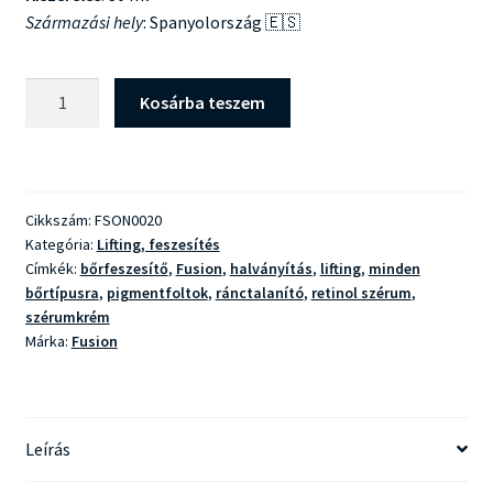
Származási hely
: Spanyolország 🇪🇸
Fusion
Kosárba teszem
Retinol
1.0
mennyiség
Cikkszám:
FSON0020
Kategória:
Lifting, feszesítés
Címkék:
bőrfeszesítő
,
Fusion
,
halványítás
,
lifting
,
minden
bőrtípusra
,
pigmentfoltok
,
ránctalanító
,
retinol szérum
,
szérumkrém
Márka:
Fusion
Leírás