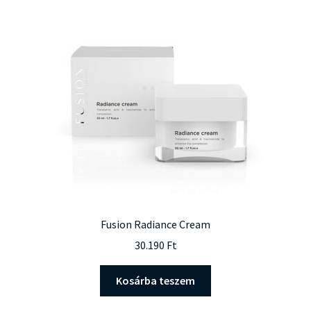
A
változatok
a
termékoldalon
választhatók
ki
Fusion Radiance Cream
30.190
Ft
Kosárba teszem