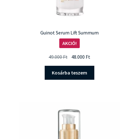
Guinot Serum Lift Summum
AKCIÓ!
Original
Current
49.000
Ft
48.000
Ft
price
price
was:
is:
Kosárba teszem
49.000 Ft.
48.000 Ft.