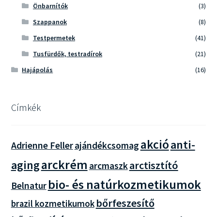
Önbarnítók
(3)
Szappanok
(8)
Testpermetek
(41)
Tusfürdők, testradírok
(21)
Hajápolás
(16)
Címkék
akció
anti-
Adrienne Feller
ajándékcsomag
arckrém
aging
arctisztító
arcmaszk
bio- és natúrkozmetikumok
Belnatur
bőrfeszesítő
brazil kozmetikumok