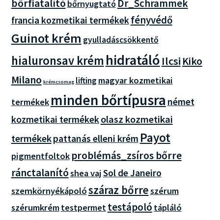
bőrfiatalító
Dr_Schrammek
bőrnyugtató
fényvédő
francia kozmetikai termékek
Guinot krém
gyulladáscsökkentő
hidratáló
hialuronsav krém
Ilcsi
Kiko
Milano
magyar kozmetikai
lifting
krémcsomag
minden bőrtípusra
német
termékek
olasz kozmetikai
kozmetikai termékek
Payot
termékek
pattanás elleni krém
problémás_zsíros bőrre
pigmentfoltok
ránctalanító
Sol de Janeiro
shea vaj
száraz bőrre
szemkörnyékápoló
szérum
testápoló
szérumkrém
tápláló
testpermet