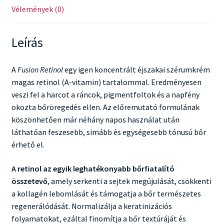
Vélemények (0)
Leírás
A
Fusion Retinol
egy igen koncentrált éjszakai szérumkrém
magas retinol (A-vitamin) tartalommal. Eredményesen
veszi fel a harcot a ráncok, pigmentfoltok és a napfény
okozta bőröregedés ellen. Az előremutató formulának
köszönhetően már néhány napos használat után
láthatóan feszesebb, simább és egységesebb tónusú bőr
érhető el.
A retinol az egyik leghatékonyabb bőrfiatalító
összetevő
, amely serkenti a sejtek megújulását, csökkenti
a kollagén lebomlását és támogatja a bőr természetes
regenerálódását. Normalizálja a keratinizációs
folyamatokat, ezáltal finomítja a bőr textúráját és