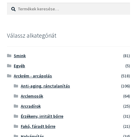
Keresés
Keresés
a
következőre:
Válassz alkategóriát
Smink
(81)
Egyéb
(5)
Arckrém - arcápolás
(518)
Anti-aging, ránctalanítás
(106)
Arclemosók
(64)
Arcradírok
(25)
Érzékeny, irritált bőrre
(31)
Fakó, fáradt bőrre
(21)
Halványítás
(34)