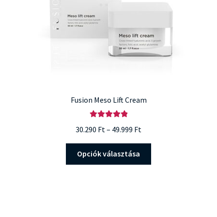
Fusion Meso Lift Cream
Értékelés:
Ártartomány:
30.290
Ft
–
49.999
Ft
5.00
/ 5
30.290 Ft
Ennek
-
Opciók választása
a
49.999 Ft
terméknek
több
variációja
van.