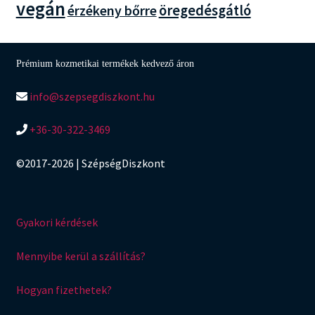
vegán
öregedésgátló
érzékeny bőrre
Prémium kozmetikai termékek kedvező áron
info@szepsegdiszkont.hu
+36-30-322-3469
©2017-2026 | SzépségDiszkont
Gyakori kérdések
Mennyibe kerül a szállítás?
Hogyan fizethetek?