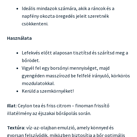
Ideális mindazok számára, akik a ráncok és a
napfény okozta öregedés jeleit szeretnék
csökkenteni.
Használata
Lefekvés előtt alaposan tisztítsd és szárítsd meg a
bőrödet.
Vigyél fel egy borsónyi mennyiséget, majd
gyengéden masszírozd be felfelé irányuló, körkörös
mozdulatokkal.
Kerüld a szemkörnyéket!
Illat:
Ceylon tea és friss citrom – finoman frissítő
illatélmény az éjszakai bőrápolás során.
Textúra:
víz-az-olajban emulzió, amely könnyed és
gyorsan felszívódik, miközben biztosítja a bőr optimális