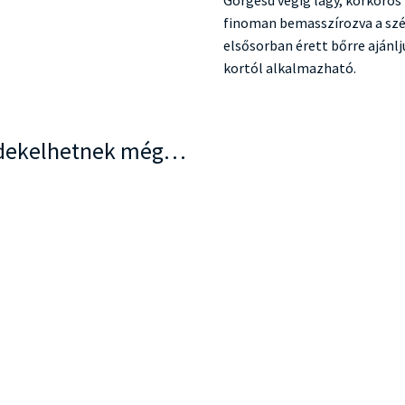
finoman bemasszírozva a szé
elsősorban érett bőrre ajánlj
kortól alkalmazható.
dekelhetnek még…