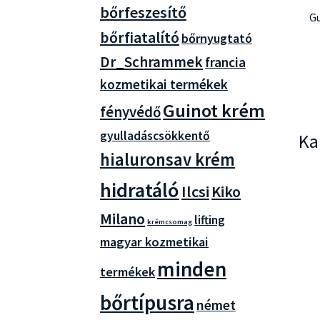
bőrfeszesítő
Gu
bőrfiatalító
bőrnyugtató
Dr_Schrammek
francia
kozmetikai termékek
Guinot krém
fényvédő
gyulladáscsökkentő
Ka
hialuronsav krém
hidratáló
Ilcsi
Kiko
Milano
lifting
krémcsomag
magyar kozmetikai
minden
termékek
bőrtípusra
német