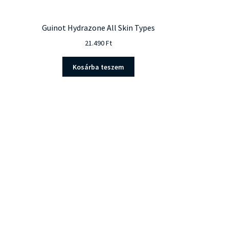
Guinot Hydrazone All Skin Types
21.490
Ft
Kosárba teszem