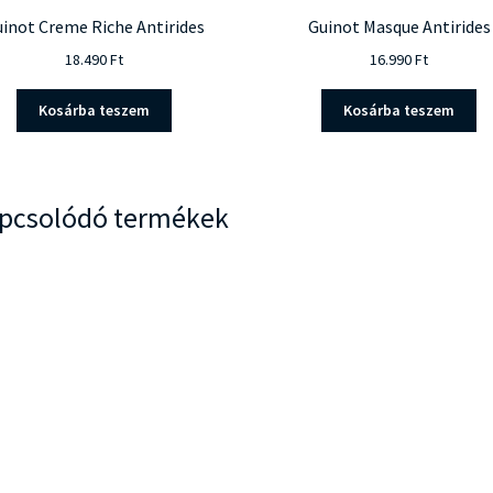
inot Creme Riche Antirides
Guinot Masque Antirides
18.490
Ft
16.990
Ft
Kosárba teszem
Kosárba teszem
pcsolódó termékek