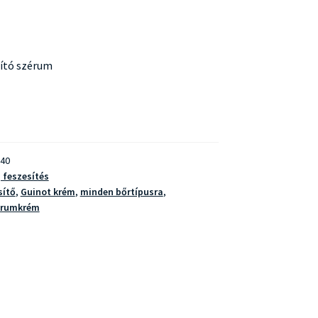
ító szérum
40
, feszesítés
sítő
,
Guinot krém
,
minden bőrtípusra
,
érumkrém