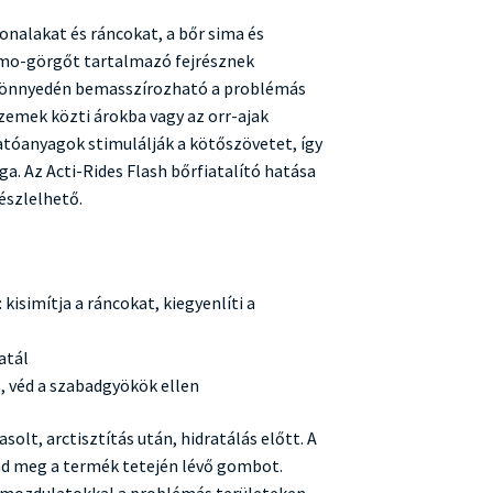
vonalakat és ráncokat, a bőr sima és
rmo-görgőt tartalmazó fejrésznek
könnyedén bemasszírozható a problémás
szemek közti árokba vagy az orr-ajak
tóanyagok stimulálják a kötőszövetet, így
ga. Az Acti-Rides Flash bőrfiatalító hatása
észlelhető.
 kisimítja a ráncokat, kiegyenlíti a
ratál
s, véd a szabadgyökök ellen
solt, arctisztítás után, hidratálás előtt. A
md meg a termék tetején lévő gombot.
s mozdulatokkal a problémás területeken,