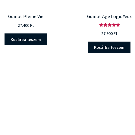
Guinot Pleine Vie
Guinot Age Logic Yeux
27.400
Ft
Értékelés:
27.900
Ft
5.00
/ 5
Kosárba teszem
Kosárba teszem