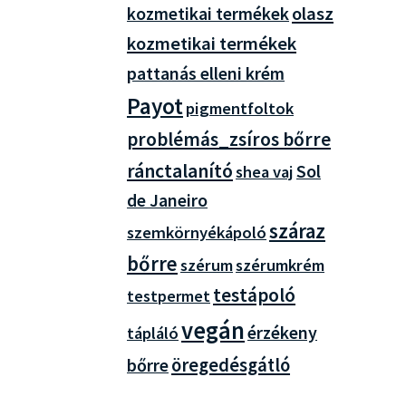
olasz
kozmetikai termékek
kozmetikai termékek
pattanás elleni krém
Payot
pigmentfoltok
problémás_zsíros bőrre
ránctalanító
Sol
shea vaj
de Janeiro
száraz
szemkörnyékápoló
bőrre
szérum
szérumkrém
testápoló
testpermet
vegán
érzékeny
tápláló
öregedésgátló
bőrre