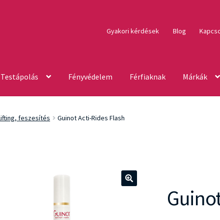
Gyakori kérdések
Blog
Kapcso
Testápolás
Fényvédelem
Férfiaknak
Márkák
Lifting, feszesítés
Guinot Acti-Rides Flash
Guinot
🔍