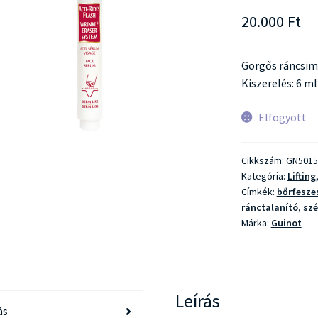
20.000
Ft
Görgős ráncsim
Kiszerelés: 6 ml
Elfogyott
Cikkszám:
GN5015
Kategória:
Lifting
Címkék:
bőrfesze
ránctalanító
,
sz
Márka:
Guinot
Leírás
ás