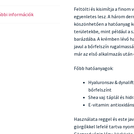
Feltölti és kisimítja a finom 
bbi információk
egyenletes lesz. A három de
köszönhetően a hatóanyag 
területekbe, mint például a 
barázdába. A krémben lévő ha
javul a bőrfelszín rugalmassá
már az első alkalmazás után 
Főbb hatóanyagok:
Hyaluronsav & dynalift:
bőrfelszínt
Shea vaj: táplál és hid
E-vitamin: antioxidán
Használata reggel és este java
görgőkkel lefelé tartva nyo
Görgesd végig lágy, körkörö