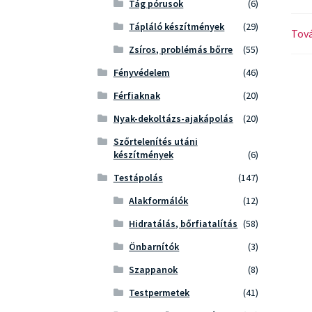
Tág pórusok
(6)
Tápláló készítmények
(29)
Tová
Zsíros, problémás bőrre
(55)
Fényvédelem
(46)
Férfiaknak
(20)
Nyak-dekoltázs-ajakápolás
(20)
Szőrtelenítés utáni
készítmények
(6)
Testápolás
(147)
Alakformálók
(12)
Hidratálás, bőrfiatalítás
(58)
Önbarnítók
(3)
Szappanok
(8)
Testpermetek
(41)