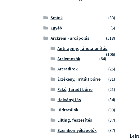
Smink
(83)
Egyéb
(5)
Arckrém - arcápolás
(518)
Anti-aging, ránctalanítás
(106)
Arclemosók
(64)
Arcradírok
(25)
Érzékeny, irritált bőrre
(31)
Fakó, fáradt bőrre
(21)
Halványítás
(34)
Hidratálók
(83)
Lifting, feszesítés
(37)
Szemkörnyékápolók
(37)
Leír