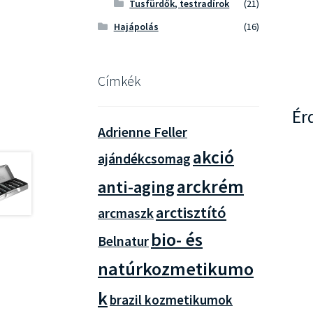
Tusfürdők, testradírok
(21)
Hajápolás
(16)
Címkék
Ér
Adrienne Feller
akció
ajándékcsomag
arckrém
anti-aging
arctisztító
arcmaszk
bio- és
Belnatur
natúrkozmetikumo
k
brazil kozmetikumok