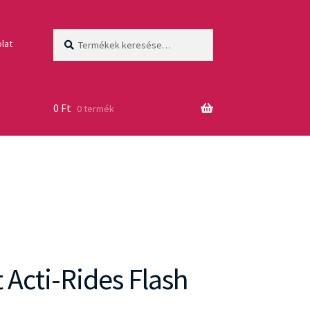
Keresés
Keresés
lat
a
következőre:
0
Ft
0 termék
 Acti-Rides Flash