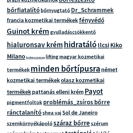
bőrfiatalító
Dr_Schrammek
bőrnyugtató
fényvédő
francia kozmetikai termékek
Guinot krém
gyulladáscsökkentő
hidratáló
hialuronsav krém
Ilcsi
Kiko
Milano
magyar kozmetikai
lifting
krémcsomag
minden bőrtípusra
német
termékek
olasz kozmetikai
kozmetikai termékek
Payot
termékek
pattanás elleni krém
problémás_zsíros bőrre
pigmentfoltok
ránctalanító
Sol de Janeiro
shea vaj
száraz bőrre
szemkörnyékápoló
szérum