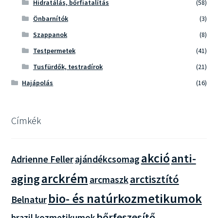
Hidratálás, bőrfiatalítás
(58)
Önbarnítók
(3)
Szappanok
(8)
Testpermetek
(41)
Tusfürdők, testradírok
(21)
Hajápolás
(16)
Címkék
akció
anti-
Adrienne Feller
ajándékcsomag
arckrém
aging
arctisztító
arcmaszk
bio- és natúrkozmetikumok
Belnatur
bőrfeszesítő
brazil kozmetikumok