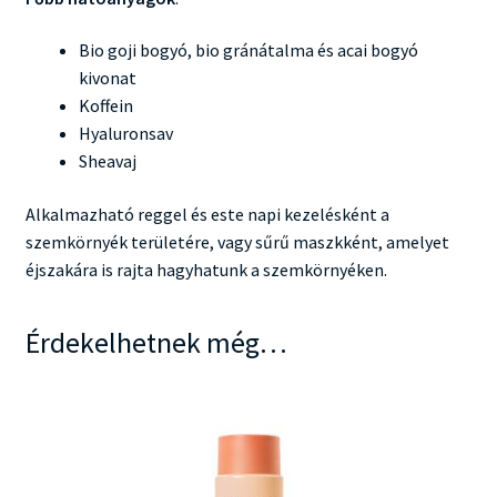
Bio goji bogyó, bio gránátalma és acai bogyó
kivonat
Koffein
Hyaluronsav
Sheavaj
Alkalmazható reggel és este napi kezelésként a
szemkörnyék területére, vagy sűrű maszkként, amelyet
éjszakára is rajta hagyhatunk a szemkörnyéken.
Érdekelhetnek még…