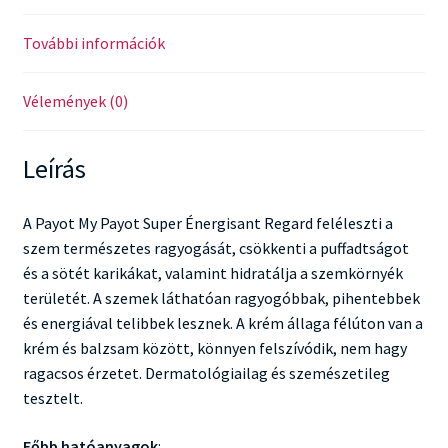
További információk
Vélemények (0)
Leírás
A Payot My Payot Super Énergisant Regard feléleszti a
szem természetes ragyogását, csökkenti a puffadtságot
és a sötét karikákat, valamint hidratálja a szemkörnyék
területét. A szemek láthatóan ragyogóbbak, pihentebbek
és energiával telibbek lesznek. A krém állaga félúton van a
krém és balzsam között, könnyen felszívódik, nem hagy
ragacsos érzetet. Dermatológiailag és szemészetileg
tesztelt.
Főbb hatóanyagok
: