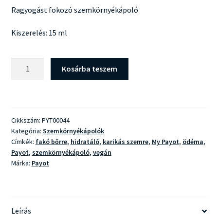
Ragyogást fokozó szemkörnyékápoló
Kiszerelés: 15 ml
Payot
Kosárba teszem
My
Payot
Super
Énergisant
Cikkszám:
PYT00044
Regard
Kategória:
Szemkörnyékápolók
mennyiség
Címkék:
fakó bőrre
,
hidratáló
,
karikás szemre
,
My Payot
,
ödéma
,
Payot
,
szemkörnyékápoló
,
vegán
Márka:
Payot
Leírás