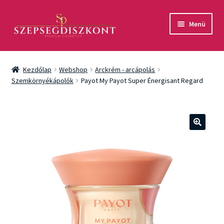
Ugrás
Kilépés
Menü
a
a
navigációhoz
tartalomba
Akció
Kezdőlap
Webshop
Arckrém - arcápolás
Csomagok
Szemkörnyékápolók
Payot My Payot Super Énergisant Regard
Arcápolás
Testápolás
🔍
Fényvédelem
Férfiaknak
Márkák