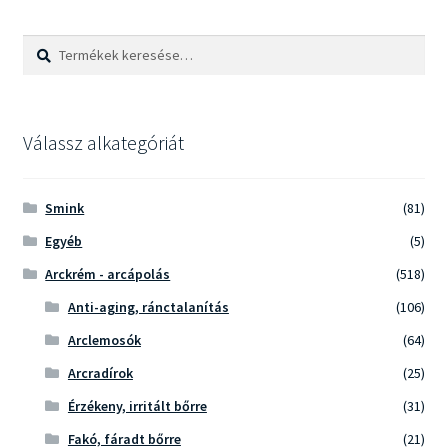
Keresés
Keresés
a
következőre:
Válassz alkategóriát
Smink
(81)
Egyéb
(5)
Arckrém - arcápolás
(518)
Anti-aging, ránctalanítás
(106)
Arclemosók
(64)
Arcradírok
(25)
Érzékeny, irritált bőrre
(31)
Fakó, fáradt bőrre
(21)