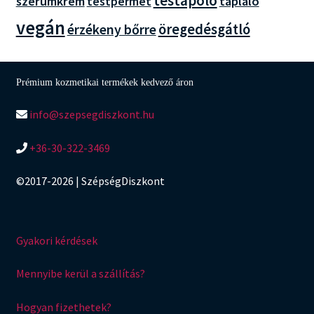
testápoló
szérumkrém
tápláló
testpermet
vegán
öregedésgátló
érzékeny bőrre
Prémium kozmetikai termékek kedvező áron
info@szepsegdiszkont.hu
+36-30-322-3469
©2017-2026 | SzépségDiszkont
Gyakori kérdések
Mennyibe kerül a szállítás?
Hogyan fizethetek?