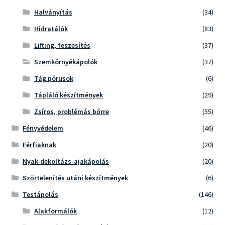
Halványítás
(34)
Hidratálók
(83)
Lifting, feszesítés
(37)
Szemkörnyékápolók
(37)
Tág pórusok
(6)
Tápláló készítmények
(29)
Zsíros, problémás bőrre
(55)
Fényvédelem
(46)
Férfiaknak
(20)
Nyak-dekoltázs-ajakápolás
(20)
Szőrtelenítés utáni készítmények
(6)
Testápolás
(146)
Alakformálók
(12)