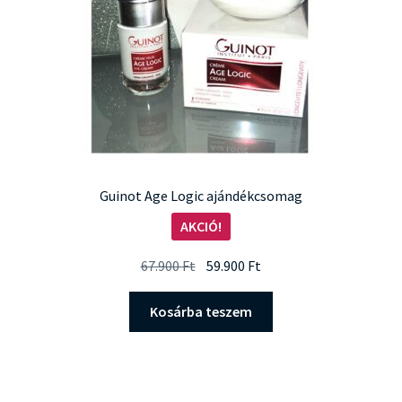
Guinot Age Logic ajándékcsomag
AKCIÓ!
Original
Current
67.900
Ft
59.900
Ft
price
price
was:
is:
Kosárba teszem
67.900 Ft.
59.900 Ft.