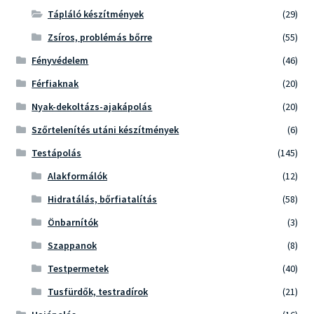
Tápláló készítmények
(29)
Zsíros, problémás bőrre
(55)
Fényvédelem
(46)
Férfiaknak
(20)
Nyak-dekoltázs-ajakápolás
(20)
Szőrtelenítés utáni készítmények
(6)
Testápolás
(145)
Alakformálók
(12)
Hidratálás, bőrfiatalítás
(58)
Önbarnítók
(3)
Szappanok
(8)
Testpermetek
(40)
Tusfürdők, testradírok
(21)