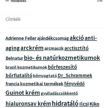
Hajápolás
(16)
Címkék
akció
anti-
Adrienne Feller
ajándékcsomag
arckrém
aging
arctisztító
arcmaszk
bio- és natúrkozmetikumok
Belnatur
bőrfeszesítő
brazil kozmetikumok
bőrfiatalító
Dr_Schrammek
bőrnyugtató
fényvédő
francia kozmetikai termékek
Guinot krém
gyulladáscsökkentő
hidratáló
hialuronsav krém
Ilcsi
Kiko