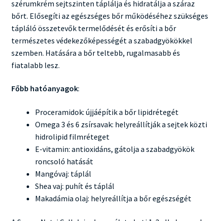
szérumkrém sejtszinten táplálja és hidratálja a száraz
bőrt. Elősegíti az egészséges bőr működéséhez szükséges
tápláló összetevők termelődését és erősíti a bőr
természetes védekezőképességét a szabadgyökökkel
szemben. Hatására a bőr teltebb, rugalmasabb és
fiatalabb lesz.
Főbb hatóanyagok
:
Proceramidok: újjáépítik a bőr lipidrétegét
Omega 3 és 6 zsírsavak: helyreállítják a sejtek közti
hidrolipid filmréteget
E-vitamin: antioxidáns, gátolja a szabadgyökök
roncsoló hatását
Mangóvaj: táplál
Shea vaj: puhít és táplál
Makadámia olaj: helyreállítja a bőr egészségét