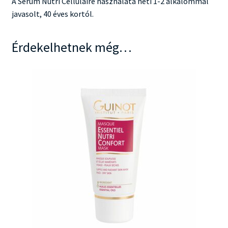
A Serum Nutri Cellulaire használata heti 1-2 alkalommal
javasolt, 40 éves kortól.
Érdekelhetnek még…