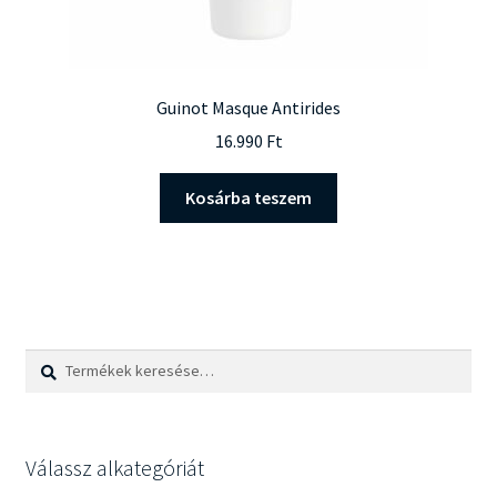
Guinot Masque Antirides
16.990
Ft
Kosárba teszem
Keresés
Keresés
a
következőre:
Válassz alkategóriát