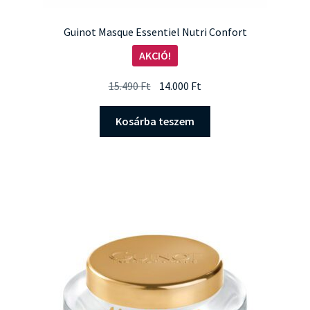
Guinot Masque Essentiel Nutri Confort
AKCIÓ!
Original
Current
15.490
Ft
14.000
Ft
price
price
was:
is:
Kosárba teszem
15.490 Ft.
14.000 Ft.