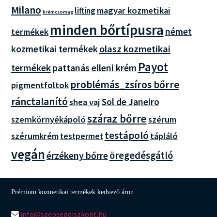
Milano
magyar kozmetikai
lifting
krémcsomag
minden bőrtípusra
német
termékek
olasz kozmetikai
kozmetikai termékek
Payot
termékek
pattanás elleni krém
problémás_zsíros bőrre
pigmentfoltok
ránctalanító
Sol de Janeiro
shea vaj
száraz bőrre
szemkörnyékápoló
szérum
testápoló
szérumkrém
tápláló
testpermet
vegán
öregedésgátló
érzékeny bőrre
Prémium kozmetikai termékek kedvező áron
info@szepsegdiszkont.hu