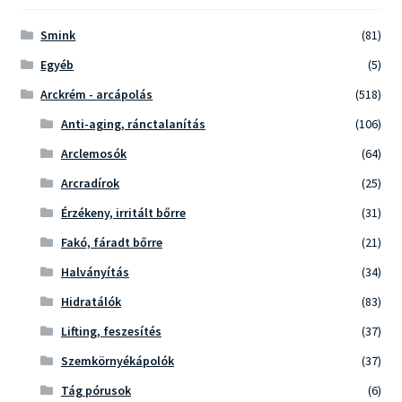
Smink
(81)
Egyéb
(5)
Arckrém - arcápolás
(518)
Anti-aging, ránctalanítás
(106)
Arclemosók
(64)
Arcradírok
(25)
Érzékeny, irritált bőrre
(31)
Fakó, fáradt bőrre
(21)
Halványítás
(34)
Hidratálók
(83)
Lifting, feszesítés
(37)
Szemkörnyékápolók
(37)
Tág pórusok
(6)