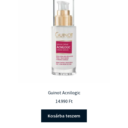
Guinot Acnilogic
14.990
Ft
Kosárba teszem