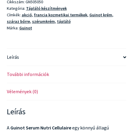
Cikkszám:
GN505050
Kategória:
Tápláló készítmények
Címkék:
akció
,
francia kozmetikai termékek
,
Guinot krém
,
száraz bőrre
,
szérumkrém
,
tápláló
Márka:
Guinot
Leírás
További információk
Vélemények (0)
Leírás
A
Guinot Serum Nutri Cellulaire
egy könnyű állagú