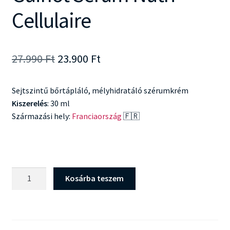
Cellulaire
Original
Current
27.990
Ft
23.900
Ft
price
price
Sejtszintű bőrtápláló, mélyhidratáló szérumkrém
was:
is:
Kiszerelés
: 30 ml
27.990 Ft.
23.900 Ft.
Származási hely:
Franciaország
🇫🇷
Guinot
Kosárba teszem
Serum
Nutri
Cellulaire
mennyiség