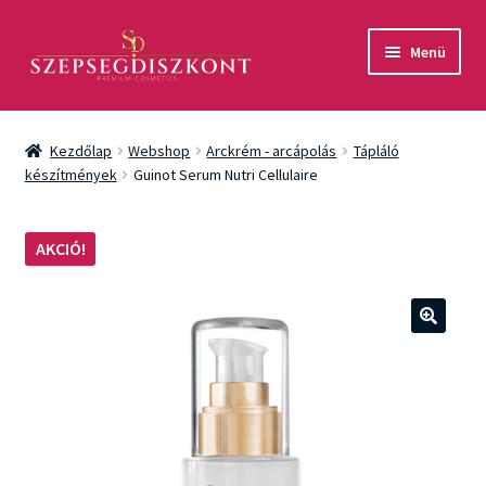
Ugrás
Kilépés
Menü
a
a
navigációhoz
tartalomba
Akció
Kezdőlap
Webshop
Arckrém - arcápolás
Tápláló
Csomagok
készítmények
Guinot Serum Nutri Cellulaire
Arcápolás
AKCIÓ!
Testápolás
Fényvédelem
🔍
Férfiaknak
Márkák