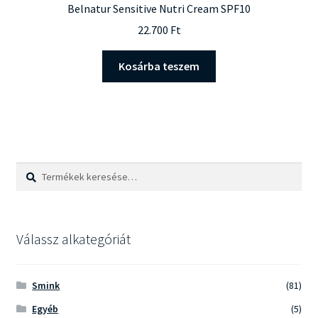
Belnatur Sensitive Nutri Cream SPF10
22.700
Ft
Kosárba teszem
Keresés
Keresés
a
következőre:
Válassz alkategóriát
Smink
(81)
Egyéb
(5)