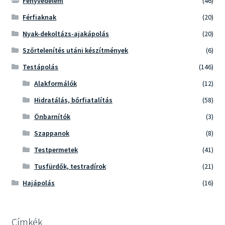
Fényvédelem
(46)
Férfiaknak
(20)
Nyak-dekoltázs-ajakápolás
(20)
Szőrtelenítés utáni készítmények
(6)
Testápolás
(146)
Alakformálók
(12)
Hidratálás, bőrfiatalítás
(58)
Önbarnítók
(3)
Szappanok
(8)
Testpermetek
(41)
Tusfürdők, testradírok
(21)
Hajápolás
(16)
Címkék