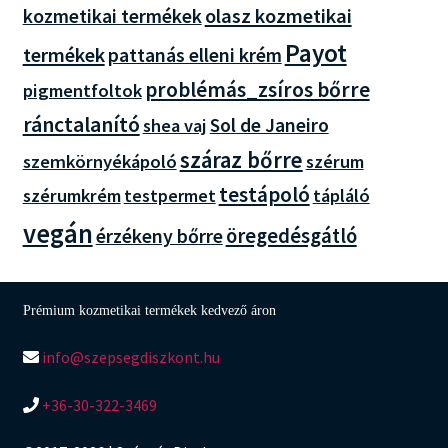
olasz kozmetikai
kozmetikai termékek
Payot
termékek
pattanás elleni krém
problémás_zsíros bőrre
pigmentfoltok
ránctalanító
Sol de Janeiro
shea vaj
száraz bőrre
szemkörnyékápoló
szérum
testápoló
szérumkrém
tápláló
testpermet
vegán
öregedésgátló
érzékeny bőrre
Prémium kozmetikai termékek kedvező áron
info@szepsegdiszkont.hu
+36-30-322-3469