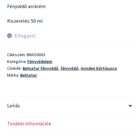
Fényvédő arckrém
Kiszerelés: 50 ml
Elfogyott
Cikkszám:
BNAS0003
Kategória:
Fényvédelem
Címkék:
Belnatur fényvédő
,
fényvédő
,
minden bőrtípusra
Márka:
Belnatur
Leírás
További információk