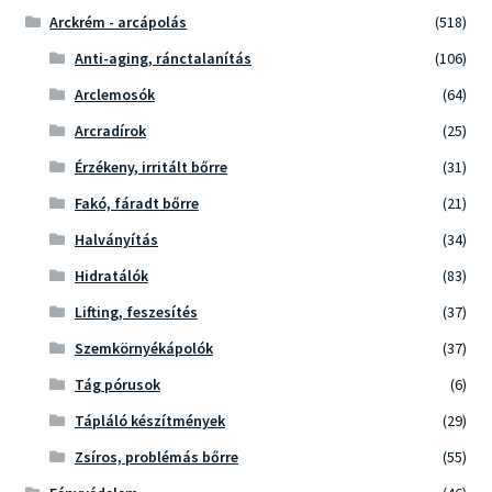
Arckrém - arcápolás
(518)
Anti-aging, ránctalanítás
(106)
Arclemosók
(64)
Arcradírok
(25)
Érzékeny, irritált bőrre
(31)
Fakó, fáradt bőrre
(21)
Halványítás
(34)
Hidratálók
(83)
Lifting, feszesítés
(37)
Szemkörnyékápolók
(37)
Tág pórusok
(6)
Tápláló készítmények
(29)
Zsíros, problémás bőrre
(55)