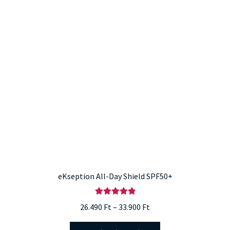
eKseption All-Day Shield SPF50+
Értékelés:
Ártartomány:
26.490
Ft
–
33.900
Ft
5.00
/ 5
26.490 Ft
Ennek