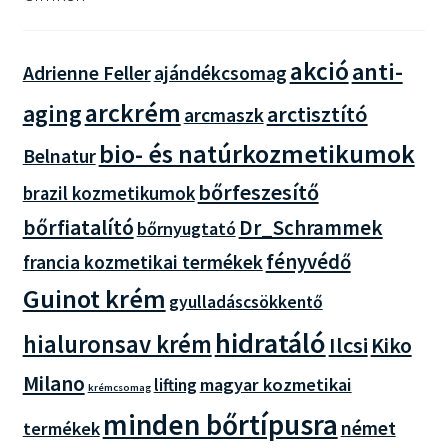
akció
anti-
Adrienne Feller
ajándékcsomag
arckrém
aging
arctisztító
arcmaszk
bio- és natúrkozmetikumok
Belnatur
bőrfeszesítő
brazil kozmetikumok
bőrfiatalító
Dr_Schrammek
bőrnyugtató
fényvédő
francia kozmetikai termékek
Guinot krém
gyulladáscsökkentő
hidratáló
hialuronsav krém
Ilcsi
Kiko
Milano
magyar kozmetikai
lifting
krémcsomag
minden bőrtípusra
német
termékek