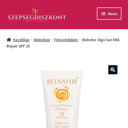
Ugrás
Kilépés
Menü
a
a
navigációhoz
tartalomba
Akció
Kezdőlap
Webshop
Fényvédelem
Belnatur Alga Sun DNA
Csomagok
Repair SPF 25
Arcápolás
Testápolás
🔍
Fényvédelem
Férfiaknak
Márkák