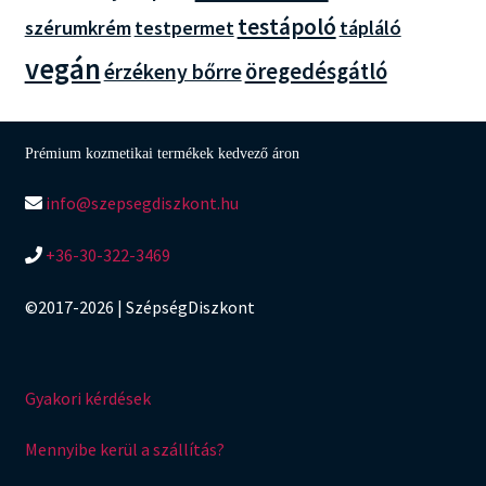
testápoló
szérumkrém
testpermet
tápláló
vegán
öregedésgátló
érzékeny bőrre
Prémium kozmetikai termékek kedvező áron
info@szepsegdiszkont.hu
+36-30-322-3469
©2017-2026 | SzépségDiszkont
Gyakori kérdések
Mennyibe kerül a szállítás?