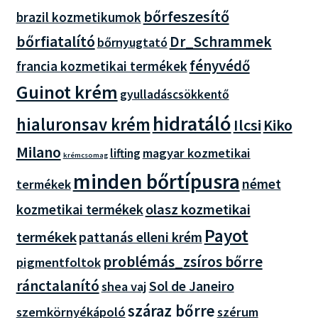
bőrfeszesítő
brazil kozmetikumok
bőrfiatalító
Dr_Schrammek
bőrnyugtató
fényvédő
francia kozmetikai termékek
Guinot krém
gyulladáscsökkentő
hidratáló
hialuronsav krém
Ilcsi
Kiko
Milano
magyar kozmetikai
lifting
krémcsomag
minden bőrtípusra
német
termékek
olasz kozmetikai
kozmetikai termékek
Payot
termékek
pattanás elleni krém
problémás_zsíros bőrre
pigmentfoltok
ránctalanító
Sol de Janeiro
shea vaj
száraz bőrre
szemkörnyékápoló
szérum