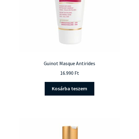
ki
Guinot Masque Antirides
16.990
Ft
Kosárba teszem