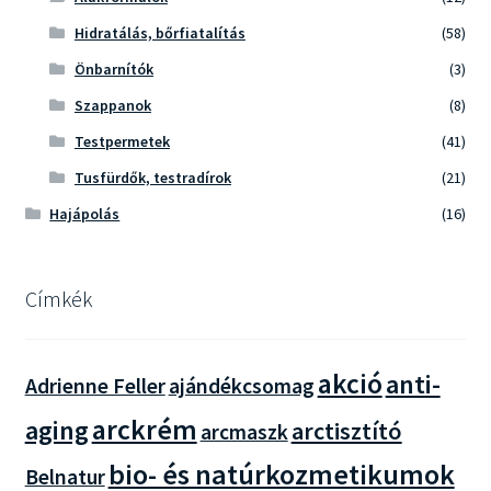
Hidratálás, bőrfiatalítás
(58)
Önbarnítók
(3)
Szappanok
(8)
Testpermetek
(41)
Tusfürdők, testradírok
(21)
Hajápolás
(16)
Címkék
akció
anti-
Adrienne Feller
ajándékcsomag
arckrém
aging
arctisztító
arcmaszk
bio- és natúrkozmetikumok
Belnatur