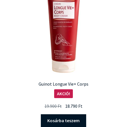
Guinot Longue Vie+ Corps
AKCIÓ!
Original
Current
19.900
Ft
18.790
Ft
price
price
was:
is:
Kosárba teszem