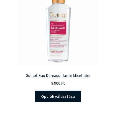
Guinot Eau Demaquillante Micellaire
9.900
Ft
Ennek
Opciók választása
a
terméknek
több