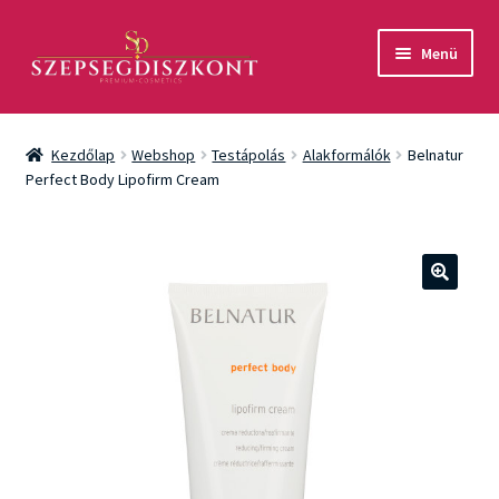
Ugrás
Kilépés
Menü
a
a
navigációhoz
tartalomba
Akció
Kezdőlap
Webshop
Testápolás
Alakformálók
Belnatur
Csomagok
Perfect Body Lipofirm Cream
Arcápolás
Testápolás
🔍
Fényvédelem
Férfiaknak
Márkák