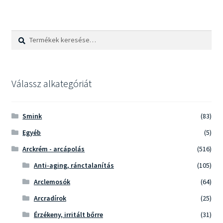
variációja
van.
A
Keresés
Keresés
változatok
a
a
következőre:
termékoldalon
választhatók
Válassz alkategóriát
ki
Smink
(83)
Egyéb
(5)
Arckrém - arcápolás
(516)
Anti-aging, ránctalanítás
(105)
Arclemosók
(64)
Arcradírok
(25)
Érzékeny, irritált bőrre
(31)