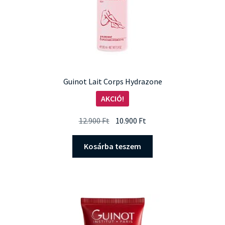
Guinot Lait Corps Hydrazone
AKCIÓ!
Original
Current
12.900
Ft
10.900
Ft
price
price
was:
is:
Kosárba teszem
12.900 Ft.
10.900 Ft.