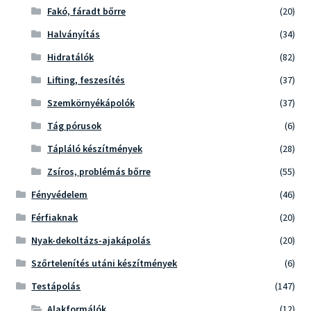
Fakó, fáradt bőrre
(20)
Halványítás
(34)
Hidratálók
(82)
Lifting, feszesítés
(37)
Szemkörnyékápolók
(37)
Tág pórusok
(6)
Tápláló készítmények
(28)
Zsíros, problémás bőrre
(55)
Fényvédelem
(46)
Férfiaknak
(20)
Nyak-dekoltázs-ajakápolás
(20)
Szőrtelenítés utáni készítmények
(6)
Testápolás
(147)
Alakformálók
(12)