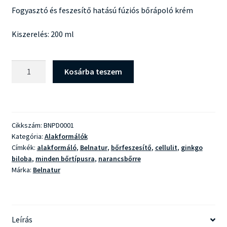
Fogyasztó és feszesítő hatású fúziós bőrápoló krém
Kiszerelés: 200 ml
Belnatur
Kosárba teszem
Perfect
Body
Lipofirm
Cream
Cikkszám:
BNPD0001
mennyiség
Kategória:
Alakformálók
Címkék:
alakformáló
,
Belnatur
,
bőrfeszesítő
,
cellulit
,
ginkgo
biloba
,
minden bőrtípusra
,
narancsbőrre
Márka:
Belnatur
Leírás