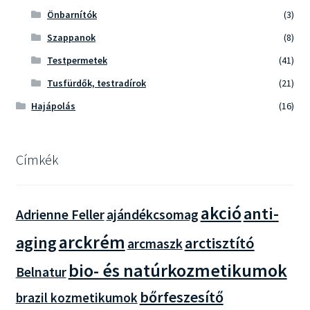
Önbarnítók
(3)
Szappanok
(8)
Testpermetek
(41)
Tusfürdők, testradírok
(21)
Hajápolás
(16)
Címkék
akció
anti-
Adrienne Feller
ajándékcsomag
arckrém
aging
arctisztító
arcmaszk
bio- és natúrkozmetikumok
Belnatur
bőrfeszesítő
brazil kozmetikumok