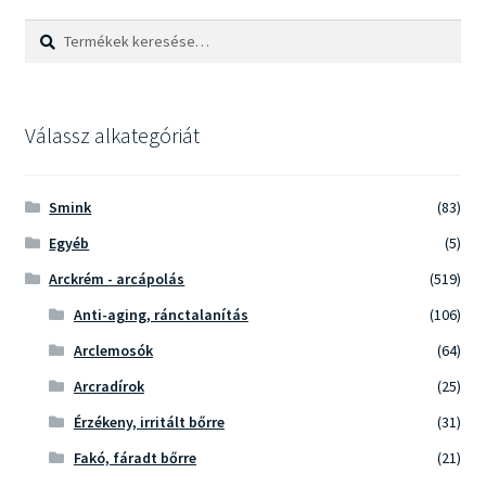
Keresés
Keresés
a
következőre:
Válassz alkategóriát
Smink
(83)
Egyéb
(5)
Arckrém - arcápolás
(519)
Anti-aging, ránctalanítás
(106)
Arclemosók
(64)
Arcradírok
(25)
Érzékeny, irritált bőrre
(31)
Fakó, fáradt bőrre
(21)