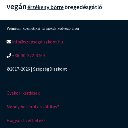
vegán
öregedésgátló
érzékeny bőrre
Prémium kozmetikai termékek kedvező áron
info@szepsegdiszkont.hu
+36-30-322-3469
©2017-2026 | SzépségDiszkont
Gyakori kérdések
Mennyibe kerül a szállítás?
Hogyan fizethetek?