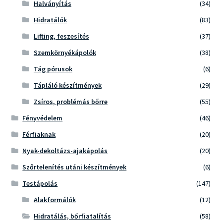
Halványítás
(34)
Hidratálók
(83)
Lifting, feszesítés
(37)
Szemkörnyékápolók
(38)
Tág pórusok
(6)
Tápláló készítmények
(29)
Zsíros, problémás bőrre
(55)
Fényvédelem
(46)
Férfiaknak
(20)
Nyak-dekoltázs-ajakápolás
(20)
Szőrtelenítés utáni készítmények
(6)
Testápolás
(147)
Alakformálók
(12)
Hidratálás, bőrfiatalítás
(58)