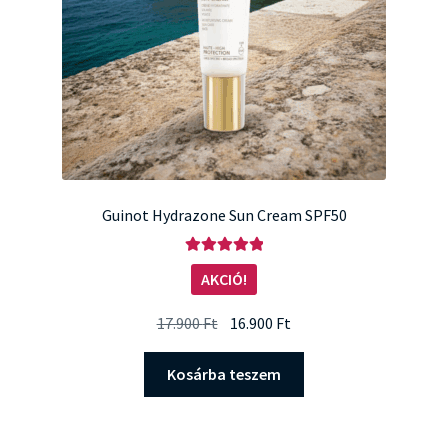
Guinot Hydrazone Sun Cream SPF50
Értékelés:
AKCIÓ!
5.00
/ 5
Original
Current
17.900
Ft
16.900
Ft
price
price
was:
is:
Kosárba teszem
17.900 Ft.
16.900 Ft.