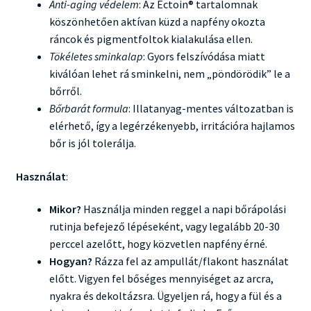
Anti-aging védelem
: Az Ectoin® tartalomnak
köszönhetően aktívan küzd a napfény okozta
ráncok és pigmentfoltok kialakulása ellen.
Tökéletes sminkalap
: Gyors felszívódása miatt
kiválóan lehet rá sminkelni, nem „pöndörödik” le a
bőrről.
Bőrbarát formula
: Illatanyag-mentes változatban is
elérhető, így a legérzékenyebb, irritációra hajlamos
bőr is jól tolerálja.
Használat
:
Mikor?
Használja minden reggel a napi bőrápolási
rutinja befejező lépéseként, vagy legalább 20-30
perccel azelőtt, hogy közvetlen napfény érné.
Hogyan?
Rázza fel az ampullát/flakont használat
előtt. Vigyen fel bőséges mennyiséget az arcra,
nyakra és dekoltázsra. Ügyeljen rá, hogy a fül és a