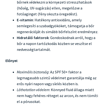
bőrnek védekezni a környezeti stresszhatások
(hőség, UV-sugárzás) ellen, megelőzve a
fotóaginget (fény okozta öregedést).
E-vitamin
: Hatékony antioxidáns, amely
semlegesíti a szabadgyököket, támogatja a bőr
regenerációját és simább bőrfelszínt eredményez.
Hidratáló faktorok
: Gondoskodnak arról, hogy a
bőr a napon tartózkodás közben se veszítse el
nedvességtartalmát.
Előnyei
:
Maximális biztonság
: Az SPF 50+ faktor a
legmagasabb szintű védelmet garantálja még az
erős nyári napon vagy síelés közben is.
Láthatatlan védelem
: Könnyed fluid állaga miatt
nem hagy fehéres réteget az arcon, és nem tömíti
el a pórusokat.