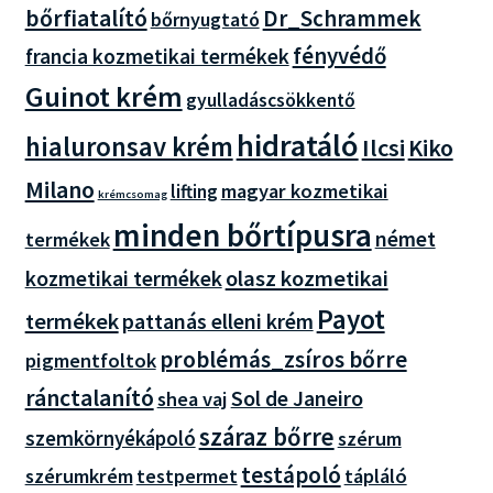
bőrfiatalító
Dr_Schrammek
bőrnyugtató
fényvédő
francia kozmetikai termékek
Guinot krém
gyulladáscsökkentő
hidratáló
hialuronsav krém
Ilcsi
Kiko
Milano
magyar kozmetikai
lifting
krémcsomag
minden bőrtípusra
német
termékek
olasz kozmetikai
kozmetikai termékek
Payot
termékek
pattanás elleni krém
problémás_zsíros bőrre
pigmentfoltok
ránctalanító
Sol de Janeiro
shea vaj
száraz bőrre
szemkörnyékápoló
szérum
testápoló
szérumkrém
testpermet
tápláló