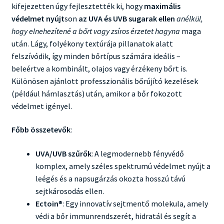
kifejezetten úgy fejlesztették ki, hogy
maximális
védelmet nyújt
son
az UVA és UVB sugarak ellen
anélkül,
hogy elnehezítené a bőrt vagy zsíros érzetet hagyna
maga
után. Lágy, folyékony textúrája pillanatok alatt
felszívódik, így minden bőrtípus számára ideális –
beleértve a kombinált, olajos vagy érzékeny bőrt is.
Különösen ajánlott professzionális bőrújító kezelések
(például hámlasztás) után, amikor a bőr fokozott
védelmet igényel.
Főbb összetevők
:
UVA/UVB szűrők
: A legmodernebb fényvédő
komplex, amely széles spektrumú védelmet nyújt a
leégés és a napsugárzás okozta hosszú távú
sejtkárosodás ellen.
Ectoin
®: Egy innovatív sejtmentő molekula, amely
védi a bőr immunrendszerét, hidratál és segít a