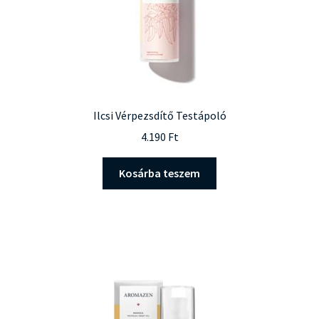
Ilcsi Vérpezsdítő Testápoló
4.190
Ft
Kosárba teszem