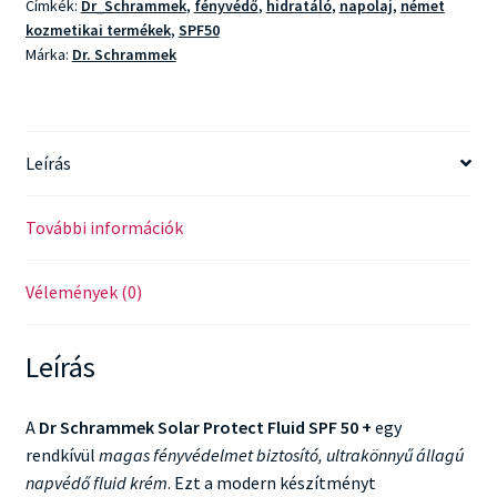
Címkék:
Dr_Schrammek
,
fényvédő
,
hidratáló
,
napolaj
,
német
mennyiség
kozmetikai termékek
,
SPF50
Márka:
Dr. Schrammek
Leírás
További információk
Vélemények (0)
Leírás
A
Dr Schrammek Solar Protect Fluid SPF 50 +
egy
rendkívül
magas fényvédelmet biztosító, ultrakönnyű állagú
napvédő fluid krém
. Ezt a modern készítményt