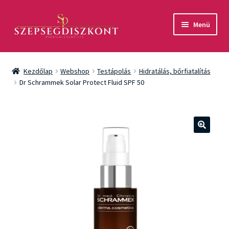
Ugrás
Kilépés
Menü
a
a
navigációhoz
tartalomba
Akció
Kezdőlap
Webshop
Testápolás
Hidratálás, bőrfiatalítás
Csomagok
Dr Schrammek Solar Protect Fluid SPF 50
Arcápolás
Testápolás
🔍
Fényvédelem
Férfiaknak
Márkák