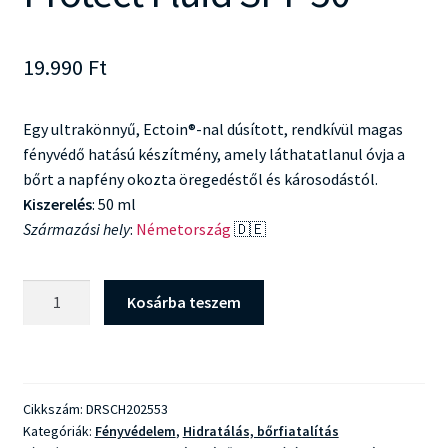
19.990
Ft
Egy ultrakönnyű, Ectoin®-nal dúsított, rendkívül magas
fényvédő hatású készítmény, amely láthatatlanul óvja a
bőrt a napfény okozta öregedéstől és károsodástól.
Kiszerelés
: 50 ml
Származási hely
:
Németország
🇩🇪
Dr
Kosárba teszem
Schrammek
Solar
Protect
Fluid
Cikkszám:
DRSCH202553
SPF
Kategóriák:
Fényvédelem
,
Hidratálás, bőrfiatalítás
50